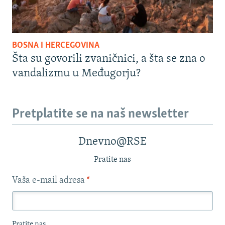
BOSNA I HERCEGOVINA
Šta su govorili zvaničnici, a šta se zna o
vandalizmu u Međugorju?
Pretplatite se na naš newsletter
Dnevno@RSE
Pratite nas
Vaša e-mail adresa
*
Pratite nas