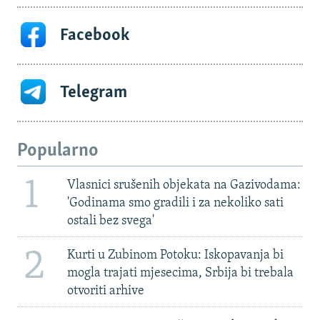
Facebook
Telegram
Popularno
1
Vlasnici srušenih objekata na Gazivodama:
'Godinama smo gradili i za nekoliko sati
ostali bez svega'
2
Kurti u Zubinom Potoku: Iskopavanja bi
mogla trajati mjesecima, Srbija bi trebala
otvoriti arhive