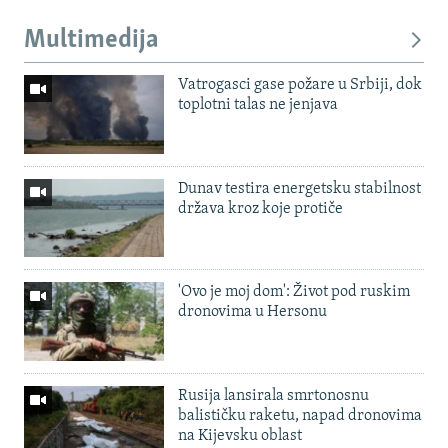
Multimedija
Vatrogasci gase požare u Srbiji, dok
toplotni talas ne jenjava
Dunav testira energetsku stabilnost
država kroz koje protiče
'Ovo je moj dom': Život pod ruskim
dronovima u Hersonu
Rusija lansirala smrtonosnu
balističku raketu, napad dronovima
na Kijevsku oblast