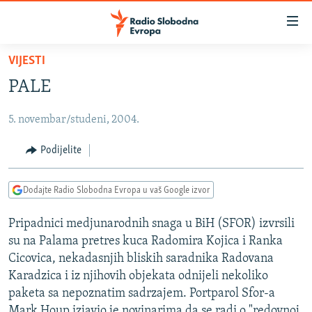
Dostupni
linkovi
Pređite
VIJESTI
na
VIJESTI
PALE
glavni
BOSNA I HERCEGOVINA
sadržaj
5. novembar/studeni, 2004.
SRBIJA
Pređite
na
KOSOVO
Podijelite
glavnu
CRNA GORA
navigaciju
Dodajte Radio Slobodna Evropa u vaš Google izvor
Pređite
VIZUELNO
na
Pripadnici medjunarodnih snaga u BiH (SFOR) izvrsili
PODCASTI
VIDEO
pretragu
su na Palama pretres kuca Radomira Kojica i Ranka
RAT U UKRAJINI
FOTOGALERIJE
Cicovica, nekadasnjih bliskih saradnika Radovana
KINA NA BALKANU
Karadzica i iz njihovih objekata odnijeli nekoliko
INFOGRAFIKE
paketa sa nepoznatim sadrzajem. Portparol Sfor-a
RSE PRIČE IZ SVIJETA
Mark Houp izjavio je novinarima da se radi o "redovnoj