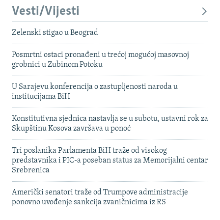
Vesti/Vijesti
Zelenski stigao u Beograd
Posmrtni ostaci pronađeni u trećoj mogućoj masovnoj
grobnici u Zubinom Potoku
U Sarajevu konferencija o zastupljenosti naroda u
institucijama BiH
Konstitutivna sjednica nastavlja se u subotu, ustavni rok za
Skupštinu Kosova završava u ponoć
Tri poslanika Parlamenta BiH traže od visokog
predstavnika i PIC-a poseban status za Memorijalni centar
Srebrenica
Američki senatori traže od Trumpove administracije
ponovno uvođenje sankcija zvaničnicima iz RS