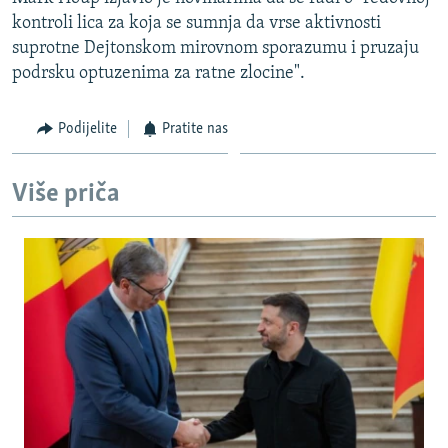
ISPRIČAJ MI
kontroli lica za koja se sumnja da vrse aktivnosti
suprotne Dejtonskom mirovnom sporazumu i pruzaju
DNEVNO@RSE
podrsku optuzenima za ratne zlocine".
SPECIJALI RSE
VIŠE OD NASLOVA
Podijelite
Pratite nas
PRATITE NAS
GENOCID U SREBRENICI
Više priča
POPLAVE I KLIZIŠTA U BIH 2024.
TV LIBERTY
Sve RFE/RL stranice
POST SCRIPTUM
MOJA EVROPA
TRI DECENIJE OD RATA U BIH
SVE KARTE DEJTONA
NASTANAK I RASPAD JUGOSLAVIJE