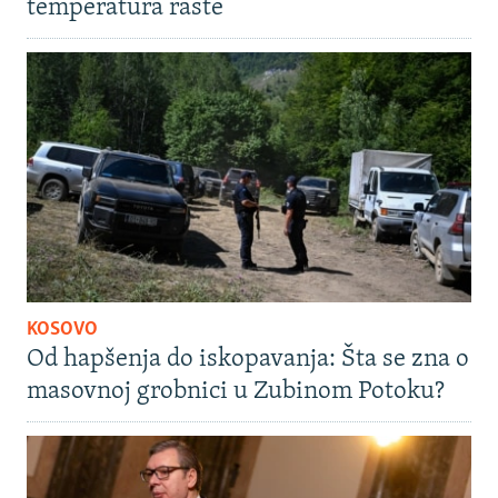
temperatura raste
KOSOVO
Od hapšenja do iskopavanja: Šta se zna o
masovnoj grobnici u Zubinom Potoku?