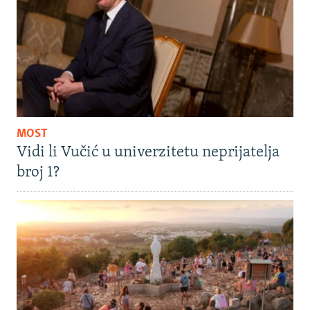
MOST
Vidi li Vučić u univerzitetu neprijatelja
broj 1?