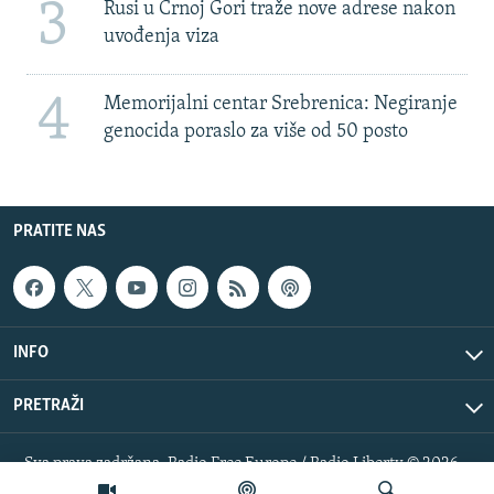
3
Rusi u Crnoj Gori traže nove adrese nakon
uvođenja viza
4
Memorijalni centar Srebrenica: Negiranje
genocida poraslo za više od 50 posto
PRATITE NAS
INFO
PRETRAŽI
Sva prava zadržana. Radio Free Europe / Radio Liberty © 2026
RFE/RL, Inc.