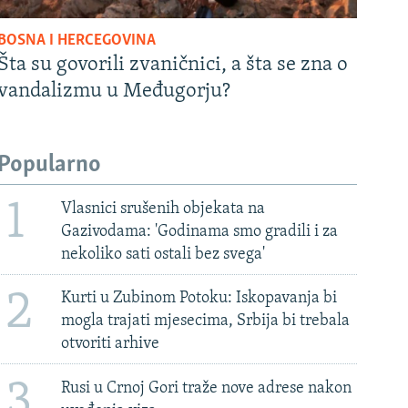
BOSNA I HERCEGOVINA
Šta su govorili zvaničnici, a šta se zna o
vandalizmu u Međugorju?
Popularno
1
Vlasnici srušenih objekata na
Gazivodama: 'Godinama smo gradili i za
nekoliko sati ostali bez svega'
2
Kurti u Zubinom Potoku: Iskopavanja bi
mogla trajati mjesecima, Srbija bi trebala
otvoriti arhive
3
Rusi u Crnoj Gori traže nove adrese nakon