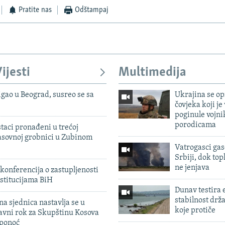
Pratite nas
Odštampaj
ijesti
Multimedija
igao u Beograd, susreo se sa
Ukrajina se op
čovjeka koji je
poginule vojni
porodicama
taci pronađeni u trećoj
sovnoj grobnici u Zubinom
Vatrogasci gas
Srbiji, dok topl
ne jenjava
konferencija o zastupljenosti
stitucijama BiH
Dunav testira
stabilnost drž
na sjednica nastavlja se u
koje protiče
avni rok za Skupštinu Kosova
 ponoć