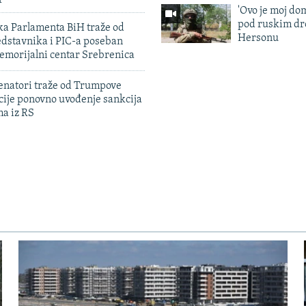
'Ovo je moj dom
pod ruskim dr
ka Parlamenta BiH traže od
Hersonu
edstavnika i PIC-a poseban
emorijalni centar Srebrenica
enatori traže od Trumpove
cije ponovno uvođenje sankcija
ma iz RS