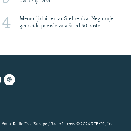
uvođenja viza
4
Memorijalni centar Srebrenica: Negiranje
genocida poraslo za više od 50 posto
ržana. Radio Free Europe / Radio Liberty © 2026 RFE/RL, Inc.