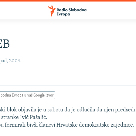
EB
opad, 2004.
obodna Evropa u vaš Google izvor
ki blok objavila je u subotu da je odlučila da njen predsed
stranke Ivić Pašalić.
su formirali bivši članovi Hrvatske demokratske zajednice.