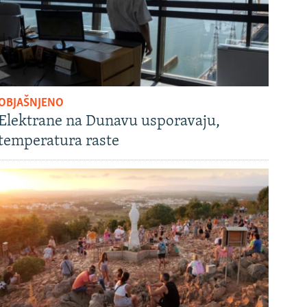
OBJAŠNJENO
Elektrane na Dunavu usporavaju,
temperatura raste