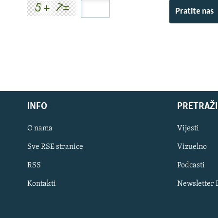
Pratite nas
INFO
PRETRAŽI
O nama
Vijesti
Sve RSE stranice
Vizuelno
PRATITE NAS
RSS
Podcasti
Kontakti
Newsletter
Sve RFE/RL stranice