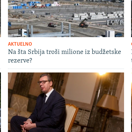
AKTUELNO
Na šta Srbija troši milione iz budžetske
rezerve?