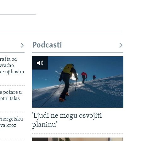
Podcasti
rašta od
 vraćao
ke njihovim
e požare u
otni talas
'Ljudi ne mogu osvojiti
 energetsku
planinu'
ava kroz