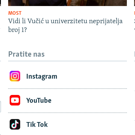
MOST
Vidi li Vučić u univerzitetu neprijatelja
?
broj 1?
Pratite nas
Instagram
YouTube
Tik Tok