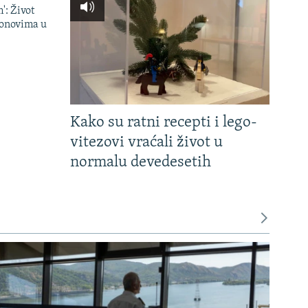
': Život
onovima u
Kako su ratni recepti i lego-
vitezovi vraćali život u
normalu devedesetih