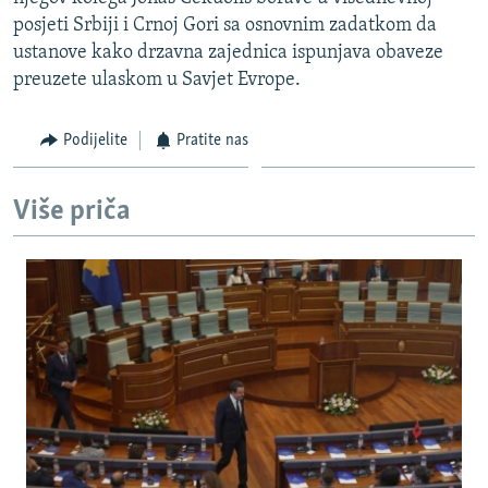
ISPRIČAJ MI
posjeti Srbiji i Crnoj Gori sa osnovnim zadatkom da
ustanove kako drzavna zajednica ispunjava obaveze
DNEVNO@RSE
preuzete ulaskom u Savjet Evrope.
SPECIJALI RSE
VIŠE OD NASLOVA
Podijelite
Pratite nas
PRATITE NAS
GENOCID U SREBRENICI
Više priča
POPLAVE I KLIZIŠTA U BIH 2024.
TV LIBERTY
Sve RFE/RL stranice
POST SCRIPTUM
MOJA EVROPA
TRI DECENIJE OD RATA U BIH
SVE KARTE DEJTONA
NASTANAK I RASPAD JUGOSLAVIJE