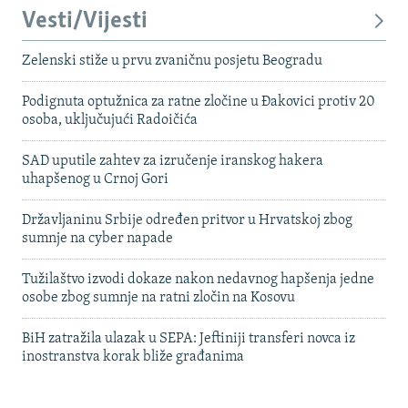
Vesti/Vijesti
Zelenski stiže u prvu zvaničnu posjetu Beogradu
Podignuta optužnica za ratne zločine u Đakovici protiv 20
osoba, uključujući Radoičića
SAD uputile zahtev za izručenje iranskog hakera
uhapšenog u Crnoj Gori
Državljaninu Srbije određen pritvor u Hrvatskoj zbog
sumnje na cyber napade
Tužilaštvo izvodi dokaze nakon nedavnog hapšenja jedne
osobe zbog sumnje na ratni zločin na Kosovu
BiH zatražila ulazak u SEPA: Jeftiniji transferi novca iz
inostranstva korak bliže građanima