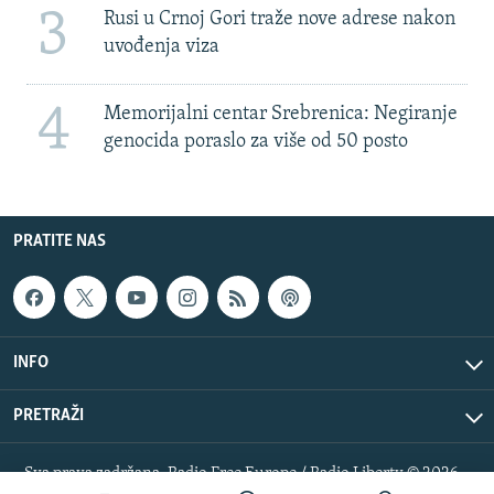
3
Rusi u Crnoj Gori traže nove adrese nakon
uvođenja viza
4
Memorijalni centar Srebrenica: Negiranje
genocida poraslo za više od 50 posto
PRATITE NAS
INFO
PRETRAŽI
Sva prava zadržana. Radio Free Europe / Radio Liberty © 2026