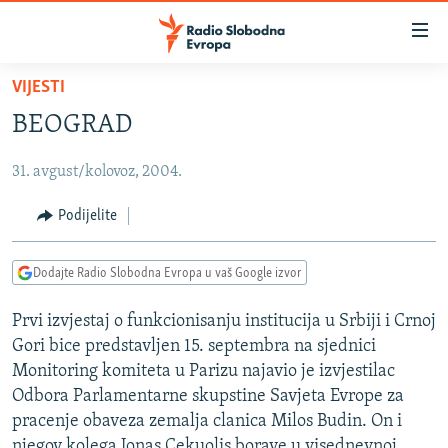
Dostupni
linkovi
Pređite
VIJESTI
na
VIJESTI
BEOGRAD
glavni
BOSNA I HERCEGOVINA
sadržaj
31. avgust/kolovoz, 2004.
SRBIJA
Pređite
na
KOSOVO
Podijelite
glavnu
CRNA GORA
navigaciju
Dodajte Radio Slobodna Evropa u vaš Google izvor
Pređite
VIZUELNO
na
Prvi izvjestaj o funkcionisanju institucija u Srbiji i Crnoj
PODCASTI
VIDEO
pretragu
Gori bice predstavljen 15. septembra na sjednici
RAT U UKRAJINI
FOTOGALERIJE
Monitoring komiteta u Parizu najavio je izvjestilac
KINA NA BALKANU
Odbora Parlamentarne skupstine Savjeta Evrope za
INFOGRAFIKE
pracenje obaveza zemalja clanica Milos Budin. On i
RSE PRIČE IZ SVIJETA
njegov kolega Jonas Cekuolis borave u visednevnoj