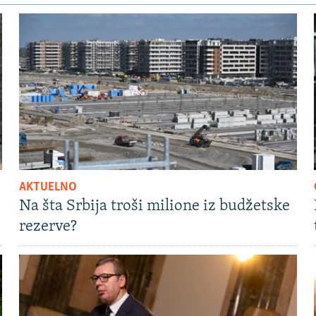
AKTUELNO
Na šta Srbija troši milione iz budžetske
rezerve?