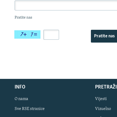
Pratite nas
Pratite nas
INFO
PRETRAŽI
O nama
Vijesti
Sve RSE stranice
Vizuelno
PRATITE NAS