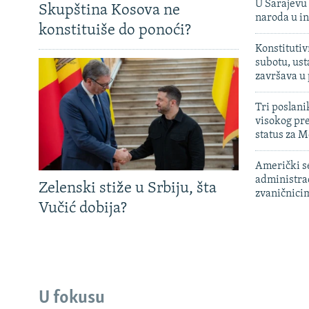
U Sarajevu 
Skupština Kosova ne
naroda u in
konstituiše do ponoći?
Konstitutiv
subotu, ust
završava u
Tri poslani
visokog pr
status za M
Američki s
administra
Zelenski stiže u Srbiju, šta
zvaničnici
Vučić dobija?
U fokusu