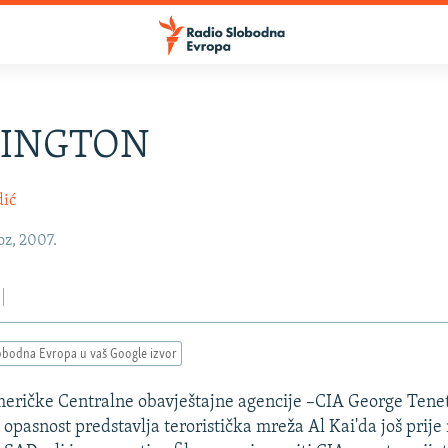
INGTON
dić
oz, 2007.
obodna Evropa u vaš Google izvor
eričke Centralne obavještajne agencije –CIA George Tenet 
opasnost predstavlja teroristička mreža Al Kai'da još prije