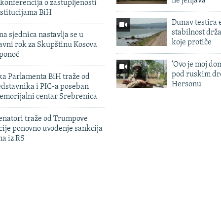
ne jenjava
konferencija o zastupljenosti
stitucijama BiH
Dunav testira
stabilnost drž
na sjednica nastavlja se u
koje protiče
avni rok za Skupštinu Kosova
 ponoć
'Ovo je moj dom
pod ruskim dr
ka Parlamenta BiH traže od
Hersonu
edstavnika i PIC-a poseban
emorijalni centar Srebrenica
enatori traže od Trumpove
cije ponovno uvođenje sankcija
ma iz RS