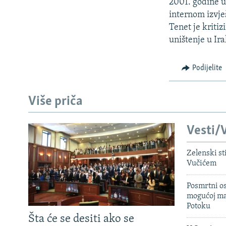
ISPRIČAJ MI
2001. godine u 
internom izvje
DNEVNO@RSE
Tenet je kriti
SPECIJALI RSE
uništenje u Ira
VIŠE OD NASLOVA
Podijelite
GENOCID U SREBRENICI
POPLAVE I KLIZIŠTA U BIH 2024.
Više priča
TV LIBERTY
Vesti/V
POST SCRIPTUM
MOJA EVROPA
Zelenski st
Vučićem
TRI DECENIJE OD RATA U BIH
SVE KARTE DEJTONA
Posmrtni os
mogućoj ma
NASTANAK I RASPAD JUGOSLAVIJE
Potoku
Šta će se desiti ako se