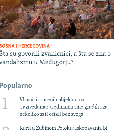
BOSNA I HERCEGOVINA
Šta su govorili zvaničnici, a šta se zna o
vandalizmu u Međugorju?
Popularno
1
Vlasnici srušenih objekata na
Gazivodama: 'Godinama smo gradili i za
nekoliko sati ostali bez svega'
Kurti u Zubinom Potoku: Iskopavanja bi