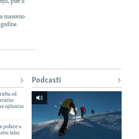
nju, piše u
 za masovno
 godine.
Podcasti
rašta od
 vraćao
ke njihovim
e požare u
otni talas