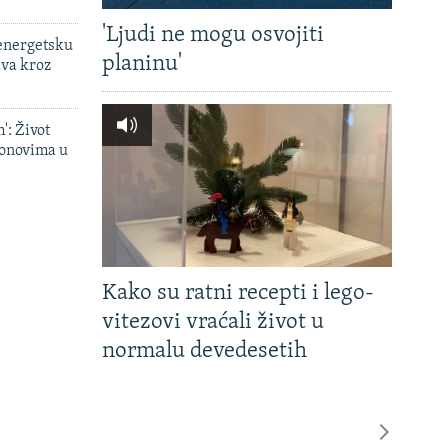
'Ljudi ne mogu osvojiti
 energetsku
planinu'
ava kroz
': Život
onovima u
Kako su ratni recepti i lego-
vitezovi vraćali život u
normalu devedesetih