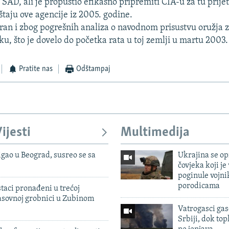
SAD, ali je propustio efikasno pripremiti CIA-u za tu prijet
štaju ove agencije iz 2005. godine.
ziran i zbog pogrešnih analiza o navodnom prisustvu oružja
ku, što je dovelo do početka rata u toj zemlji u martu 2003.
Pratite nas
Odštampaj
ijesti
Multimedija
igao u Beograd, susreo se sa
Ukrajina se op
čovjeka koji je
poginule vojni
porodicama
taci pronađeni u trećoj
sovnoj grobnici u Zubinom
Vatrogasci gas
Srbiji, dok topl