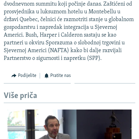
dvodnevnom summitu koji počinje danas. Zaštićeni od
ISPRIČAJ MI
prosvjednika u luksuznom hotelu u Montebellu u
DNEVNO@RSE
državi Quebec, čelnici će razmotriti stanje u globalnom
gospodarstvu i napredak integracija u Sjevernoj
SPECIJALI RSE
Americi. Bush, Harper i Calderon sastaju se kao
VIŠE OD NASLOVA
partneri u okviru Sporazuma o slobodnoj trgovini u
PRATITE NAS
Sjevernoj Americi (NAFTA) kako bi dalje razvijali
GENOCID U SREBRENICI
Partnerstvo o sigurnosti i napretku (SPP).
POPLAVE I KLIZIŠTA U BIH 2024.
TV LIBERTY
Sve RFE/RL stranice
Podijelite
Pratite nas
POST SCRIPTUM
Više priča
MOJA EVROPA
TRI DECENIJE OD RATA U BIH
SVE KARTE DEJTONA
NASTANAK I RASPAD JUGOSLAVIJE