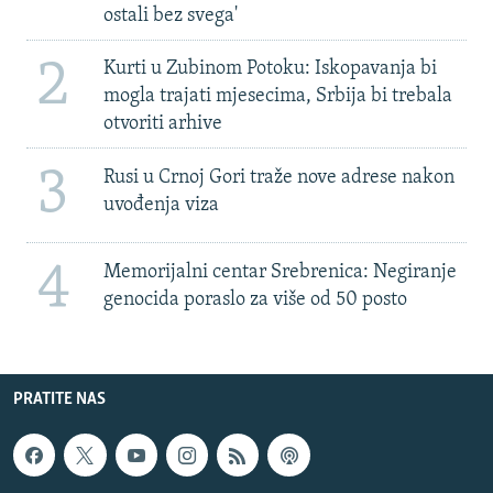
ostali bez svega'
2
Kurti u Zubinom Potoku: Iskopavanja bi
mogla trajati mjesecima, Srbija bi trebala
otvoriti arhive
3
Rusi u Crnoj Gori traže nove adrese nakon
uvođenja viza
4
Memorijalni centar Srebrenica: Negiranje
genocida poraslo za više od 50 posto
PRATITE NAS