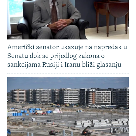
Američki senator ukazuje na napredak u
Senatu dok se prijedlog zakona o
sankcijama Rusiji i Iranu bliži glasanju