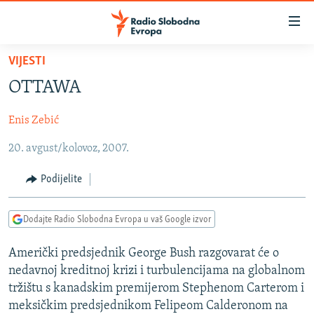
Dostupni
linkovi
Pređite
VIJESTI
na
VIJESTI
OTTAWA
glavni
BOSNA I HERCEGOVINA
sadržaj
Enis Zebić
SRBIJA
Pređite
na
20. avgust/kolovoz, 2007.
KOSOVO
glavnu
CRNA GORA
navigaciju
Podijelite
Pređite
VIZUELNO
na
Dodajte Radio Slobodna Evropa u vaš Google izvor
PODCASTI
VIDEO
pretragu
RAT U UKRAJINI
FOTOGALERIJE
Američki predsjednik George Bush razgovarat će o
nedavnoj kreditnoj krizi i turbulencijama na globalnom
KINA NA BALKANU
INFOGRAFIKE
tržištu s kanadskim premijerom Stephenom Carterom i
RSE PRIČE IZ SVIJETA
meksičkim predsjednikom Felipeom Calderonom na