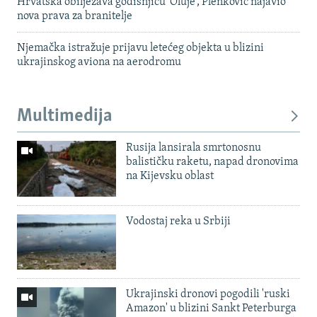
Hrvatska obilježava godišnjicu 'Oluje', Plenković najavio
nova prava za branitelje
Njemačka istražuje prijavu letećeg objekta u blizini
ukrajinskog aviona na aerodromu
Multimedija
Rusija lansirala smrtonosnu
balističku raketu, napad dronovima
na Kijevsku oblast
Vodostaj reka u Srbiji
Ukrajinski dronovi pogodili 'ruski
Amazon' u blizini Sankt Peterburga