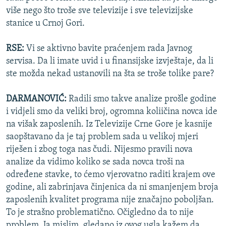
više nego što troše sve televizije i sve televizijske
stanice u Crnoj Gori.
RSE:
Vi se aktivno bavite praćenjem rada Javnog
servisa. Da li imate uvid i u finansijske izvještaje, da li
ste možda nekad ustanovili na šta se troše tolike pare?
DARMANOVIĆ:
Radili smo takve analize prošle godine
i vidjeli smo da veliki broj, ogromna koliičina novca ide
na višak zaposlenih. Iz Televizije Crne Gore je kasnije
saopštavano da je taj problem sada u velikoj mjeri
riješen i zbog toga nas čudi. Nijesmo pravili nova
analize da vidimo koliko se sada novca troši na
određene stavke, to ćemo vjerovatno raditi krajem ove
godine, ali zabrinjava činjenica da ni smanjenjem broja
zaposlenih kvalitet programa nije značajno poboljšan.
To je strašno problematično. Očigledno da to nije
problem. Ja mislim, gledano iz ovog ugla kažem da