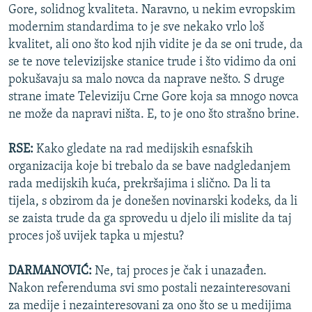
Gore, solidnog kvaliteta. Naravno, u nekim evropskim
modernim standardima to je sve nekako vrlo loš
kvalitet, ali ono što kod njih vidite je da se oni trude, da
se te nove televizijske stanice trude i što vidimo da oni
pokušavaju sa malo novca da naprave nešto. S druge
strane imate Televiziju Crne Gore koja sa mnogo novca
ne može da napravi ništa. E, to je ono što strašno brine.
RSE:
Kako gledate na rad medijskih esnafskih
organizacija koje bi trebalo da se bave nadgledanjem
rada medijskih kuća, prekršajima i slično. Da li ta
tijela, s obzirom da je donešen novinarski kodeks, da li
se zaista trude da ga sprovedu u djelo ili mislite da taj
proces još uvijek tapka u mjestu?
DARMANOVIĆ:
Ne, taj proces je čak i unazađen.
Nakon referenduma svi smo postali nezainteresovani
za medije i nezainteresovani za ono što se u medijima