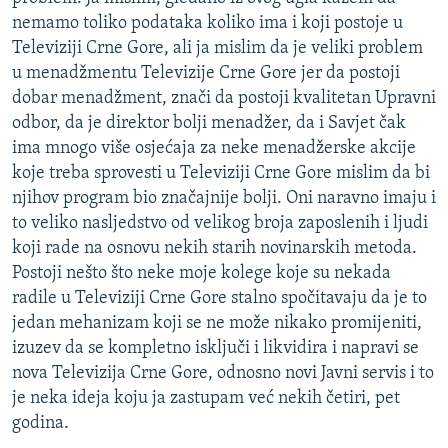
nemamo toliko podataka koliko ima i koji postoje u
Televiziji Crne Gore, ali ja mislim da je veliki problem
u menadžmentu Televizije Crne Gore jer da postoji
dobar menadžment, znači da postoji kvalitetan Upravni
odbor, da je direktor bolji menadžer, da i Savjet čak
ima mnogo više osjećaja za neke menadžerske akcije
koje treba sprovesti u Televiziji Crne Gore mislim da bi
njihov program bio značajnije bolji. Oni naravno imaju i
to veliko nasljedstvo od velikog broja zaposlenih i ljudi
koji rade na osnovu nekih starih novinarskih metoda.
Postoji nešto što neke moje kolege koje su nekada
radile u Televiziji Crne Gore stalno spočitavaju da je to
jedan mehanizam koji se ne može nikako promijeniti,
izuzev da se kompletno isključi i likvidira i napravi se
nova Televizija Crne Gore, odnosno novi Javni servis i to
je neka ideja koju ja zastupam već nekih četiri, pet
godina.