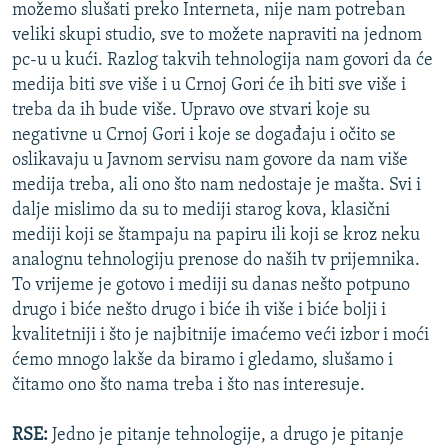
možemo slušati preko Interneta, nije nam potreban
veliki skupi studio, sve to možete napraviti na jednom
pc-u u kući. Razlog takvih tehnologija nam govori da će
medija biti sve više i u Crnoj Gori će ih biti sve više i
treba da ih bude više. Upravo ove stvari koje su
negativne u Crnoj Gori i koje se događaju i očito se
oslikavaju u Javnom servisu nam govore da nam više
medija treba, ali ono što nam nedostaje je mašta. Svi i
dalje mislimo da su to mediji starog kova, klasični
mediji koji se štampaju na papiru ili koji se kroz neku
analognu tehnologiju prenose do naših tv prijemnika.
To vrijeme je gotovo i mediji su danas nešto potpuno
drugo i biće nešto drugo i biće ih više i biće bolji i
kvalitetniji i što je najbitnije imaćemo veći izbor i moći
ćemo mnogo lakše da biramo i gledamo, slušamo i
čitamo ono što nama treba i što nas interesuje.
RSE:
Jedno je pitanje tehnologije, a drugo je pitanje