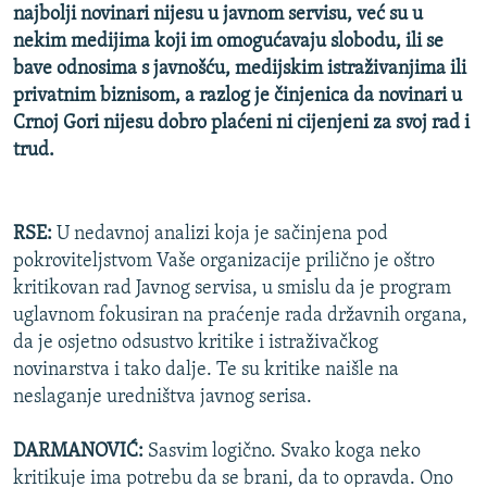
najbolji novinari nijesu u javnom servisu, već su u
ISPRIČAJ MI
nekim medijima koji im omogućavaju slobodu, ili se
DNEVNO@RSE
bave odnosima s javnošću, medijskim istraživanjima ili
privatnim biznisom, a razlog je činjenica da novinari u
SPECIJALI RSE
Crnoj Gori nijesu dobro plaćeni ni cijenjeni za svoj rad i
VIŠE OD NASLOVA
trud.
PRATITE NAS
GENOCID U SREBRENICI
POPLAVE I KLIZIŠTA U BIH 2024.
RSE:
U nedavnoj analizi koja je sačinjena pod
TV LIBERTY
Sve RFE/RL stranice
pokroviteljstvom Vaše organizacije prilično je oštro
kritikovan rad Javnog servisa, u smislu da je program
POST SCRIPTUM
uglavnom fokusiran na praćenje rada državnih organa,
MOJA EVROPA
da je osjetno odsustvo kritike i istraživačkog
novinarstva i tako dalje. Te su kritike naišle na
TRI DECENIJE OD RATA U BIH
neslaganje uredništva javnog serisa.
SVE KARTE DEJTONA
DARMANOVIĆ:
Sasvim logično. Svako koga neko
NASTANAK I RASPAD JUGOSLAVIJE
kritikuje ima potrebu da se brani, da to opravda. Ono