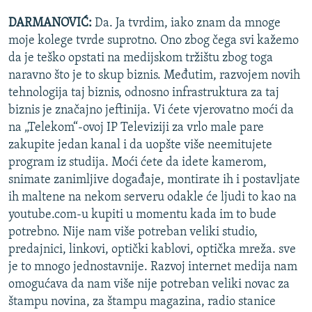
DARMANOVIĆ:
Da. Ja tvrdim, iako znam da mnoge
moje kolege tvrde suprotno. Ono zbog čega svi kažemo
da je teško opstati na medijskom tržištu zbog toga
naravno što je to skup biznis. Međutim, razvojem novih
tehnologija taj biznis, odnosno infrastruktura za taj
biznis je značajno jeftinija. Vi ćete vjerovatno moći da
na „Telekom“-ovoj IP Televiziji za vrlo male pare
zakupite jedan kanal i da uopšte više neemitujete
program iz studija. Moći ćete da idete kamerom,
snimate zanimljive događaje, montirate ih i postavljate
ih maltene na nekom serveru odakle će ljudi to kao na
youtube.com-u kupiti u momentu kada im to bude
potrebno. Nije nam više potreban veliki studio,
predajnici, linkovi, optički kablovi, optička mreža. sve
je to mnogo jednostavnije. Razvoj internet medija nam
omogućava da nam više nije potreban veliki novac za
štampu novina, za štampu magazina, radio stanice