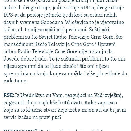
To što se neko poziva da postoje uticajnil judi vlasti
jedne ili druge struje, jedne struje SDP-a, druge struje
DPS-a, da postoje još neki ljudi koji su ostaci nekih
davnih vremena Sobodana Miloševića to je vjerovatno
tačno, ali to nijesu suštinski problemi. Suštinski
problemi su što Savjet Radio Televizije Crne Gore, što
menadžment Radio Televizije Crne Gore i Upravni
odbor Radio Televizije Crne Gore nije u stanju da
dovede dobre ljude. To je suštinski problem i to što oni
nijesu spremni da te ljude obuče i što oni nijesu
spremni da na kraju krajeva možda i više plate ljude da
rade tamo.
RSE:
Iz Uredništva su Vam, reagujući na Vaš izvještaj,
odgovorili da je najlakše kritikovati. Kako zapravo i
koje su to ključne stvari koje treba mijenjati da bi Javni
servis izašao na pravi put?