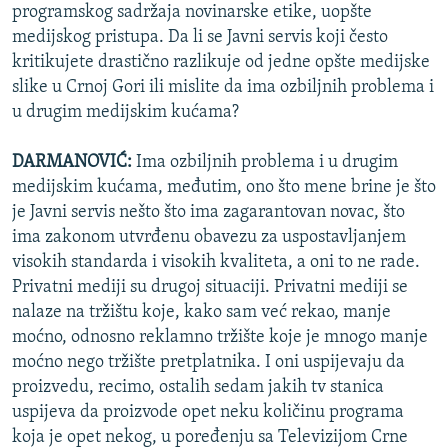
programskog sadržaja novinarske etike, uopšte
medijskog pristupa. Da li se Javni servis koji često
kritikujete drastično razlikuje od jedne opšte medijske
slike u Crnoj Gori ili mislite da ima ozbiljnih problema i
u drugim medijskim kućama?
DARMANOVIĆ:
Ima ozbiljnih problema i u drugim
medijskim kućama, međutim, ono što mene brine je što
je Javni servis nešto što ima zagarantovan novac, što
ima zakonom utvrđenu obavezu za uspostavljanjem
visokih standarda i visokih kvaliteta, a oni to ne rade.
Privatni mediji su drugoj situaciji. Privatni mediji se
nalaze na tržištu koje, kako sam već rekao, manje
moćno, odnosno reklamno tržište koje je mnogo manje
moćno nego tržište pretplatnika. I oni uspijevaju da
proizvedu, recimo, ostalih sedam jakih tv stanica
uspijeva da proizvode opet neku količinu programa
koja je opet nekog, u poređenju sa Televizijom Crne