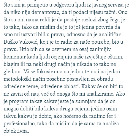
što sam ja primjetio u odgovoru ljudi iz Javnog servisa je
da niko nije demantovao, da ti podaci nijesu tačni. Ono
što su oni nama rekli je da postoje razlozi zbog čega je
to tako, tako da mislim da je to još jedna potvrda da
smo mi ustvari bili u pravu, odnosno da je analitičar
Duško Vuković, koji je to radio za naše potrebe, bio u
pravu. Htio bih da se osvrnem na ovaj zanimljiv
komentar kada ljudi ocjenjuju naše izvještaje oštrim,
blagim ili na neki drugi način ja nikada to tako ne
gledam. Mi se fokusiramo na jednu temu i na jedan
metodološki način posebno postavljen za obradu
određene teme, određene oblasti. Kakav će on biti to
ne zavisi od nas, već od onoga što mi analiziramo. Ako
je program takav kakav jeste ja sumnjam da je on
mogao dobiti bilo kakvu drugu ocjenu jedino osim
takvu kakvu je dobio, ako hoćemo da radimo fer i
profesionalno, tako da mislim da je sama ta analiza
objektivna.