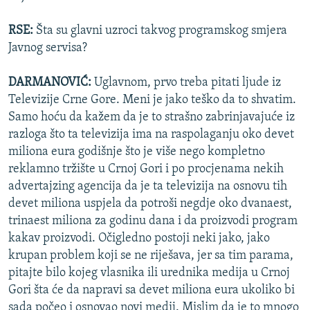
RSE:
Šta su glavni uzroci takvog programskog smjera
Javnog servisa?
DARMANOVIĆ:
Uglavnom, prvo treba pitati ljude iz
Televizije Crne Gore. Meni je jako teško da to shvatim.
Samo hoću da kažem da je to strašno zabrinjavajuće iz
razloga što ta televizija ima na raspolaganju oko devet
miliona eura godišnje što je više nego kompletno
reklamno tržište u Crnoj Gori i po procjenama nekih
advertajzing agencija da je ta televizija na osnovu tih
devet miliona uspjela da potroši negdje oko dvanaest,
trinaest miliona za godinu dana i da proizvodi program
kakav proizvodi. Očigledno postoji neki jako, jako
krupan problem koji se ne riješava, jer sa tim parama,
pitajte bilo kojeg vlasnika ili urednika medija u Crnoj
Gori šta će da napravi sa devet miliona eura ukoliko bi
sada počeo i osnovao novi medij. Mislim da je to mnogo