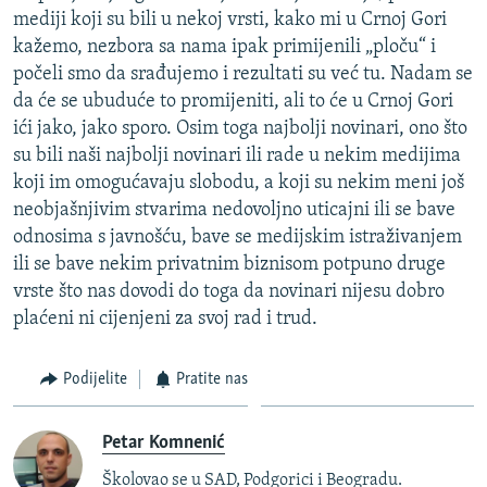
mediji koji su bili u nekoj vrsti, kako mi u Crnoj Gori
kažemo, nezbora sa nama ipak primijenili „ploču“ i
počeli smo da srađujemo i rezultati su već tu. Nadam se
da će se ubuduće to promijeniti, ali to će u Crnoj Gori
ići jako, jako sporo. Osim toga najbolji novinari, ono što
su bili naši najbolji novinari ili rade u nekim medijima
koji im omogućavaju slobodu, a koji su nekim meni još
neobjašnjivim stvarima nedovoljno uticajni ili se bave
odnosima s javnošću, bave se medijskim istraživanjem
ili se bave nekim privatnim biznisom potpuno druge
vrste što nas dovodi do toga da novinari nijesu dobro
plaćeni ni cijenjeni za svoj rad i trud.
Podijelite
Pratite nas
Petar Komnenić
Školovao se u SAD, Podgorici i Beogradu.