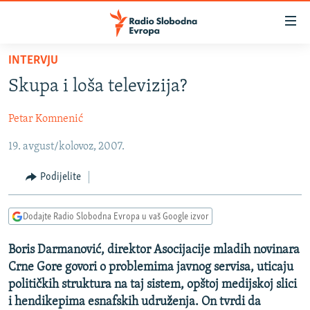
Dostupni
linkovi
Pređite
INTERVJU
na
VIJESTI
Skupa i loša televizija?
glavni
BOSNA I HERCEGOVINA
sadržaj
Petar Komnenić
SRBIJA
Pređite
na
19. avgust/kolovoz, 2007.
KOSOVO
glavnu
CRNA GORA
navigaciju
Podijelite
Pređite
VIZUELNO
na
Dodajte Radio Slobodna Evropa u vaš Google izvor
PODCASTI
VIDEO
pretragu
RAT U UKRAJINI
FOTOGALERIJE
Boris Darmanović, direktor Asocijacije mladih novinara
Crne Gore govori o problemima javnog servisa, uticaju
KINA NA BALKANU
INFOGRAFIKE
političkih struktura na taj sistem, opštoj medijskoj slici
RSE PRIČE IZ SVIJETA
i hendikepima esnafskih udruženja. On tvrdi da