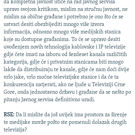
da kompletna javnost utiče na rad Javnog servisa
upravo svojom kritikom, mislim na stručnu javnost, ne
mislim na obične građane i potrebno je ono što će se
ustvari desiti obezbijediti mnogo više izvora
informacija, odnosno mnogo više medijskih stanica
koje su dostupne građanima. To će se upravo desiti
uvođenjem novih tehnologija kablovske i IP televizije
gdje ćete imati na izboru od šezdeset kanala različitih
kategorija, gdje će i privatnim stanicama biti mnogo
lakše da distribuiraju te kanale, gdje će nam doći dvije
vrlo jake, vrlo moćne televizijske stanice i da će ta
konkurencija natjerati, ako ne ljude u Televiziji Crne
Gore, onda jednostavno državu i građane da se nešto po
pitanju Javnog servisa definitivno uradi.
RSE:
Da li mislite da još uvijek ima prostora za širenje
te medijske mreže pošto ste pomenuli dolazak drugih
televizija?