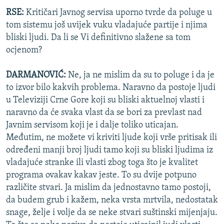
RSE:
Kritičari Javnog servisa uporno tvrde da poluge u
tom sistemu još uvijek vuku vladajuće partije i njima
bliski ljudi. Da li se Vi definitivno slažene sa tom
ocjenom?
DARMANOVIĆ:
Ne, ja ne mislim da su to poluge i da je
to izvor bilo kakvih problema. Naravno da postoje ljudi
u Televiziji Crne Gore koji su bliski aktuelnoj vlasti i
naravno da će svaka vlast da se bori za prevlast nad
Javnim servisom koji je i dalje toliko uticajan.
Međutim, ne možete vi kriviti ljude koji vrše pritisak ili
određeni manji broj ljudi tamo koji su bliski ljudima iz
vladajuće stranke ili vlasti zbog toga što je kvalitet
programa ovakav kakav jeste. To su dvije potpuno
različite stvari. Ja mislim da jednostavno tamo postoji,
da budem grub i kažem, neka vrsta mrtvila, nedostatak
snage, želje i volje da se neke stvari suštinski mijenjaju.