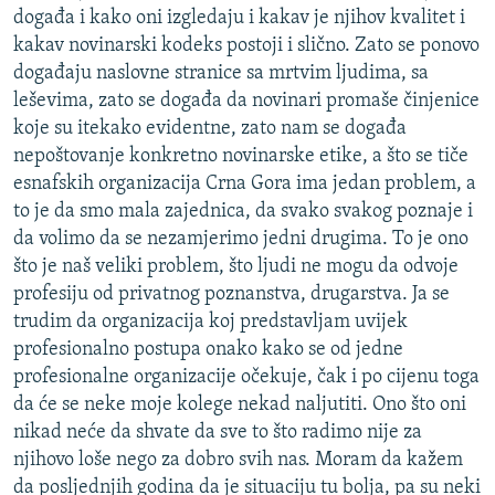
događa i kako oni izgledaju i kakav je njihov kvalitet i
kakav novinarski kodeks postoji i slično. Zato se ponovo
događaju naslovne stranice sa mrtvim ljudima, sa
leševima, zato se događa da novinari promaše činjenice
koje su itekako evidentne, zato nam se događa
nepoštovanje konkretno novinarske etike, a što se tiče
esnafskih organizacija Crna Gora ima jedan problem, a
to je da smo mala zajednica, da svako svakog poznaje i
da volimo da se nezamjerimo jedni drugima. To je ono
što je naš veliki problem, što ljudi ne mogu da odvoje
profesiju od privatnog poznanstva, drugarstva. Ja se
trudim da organizacija koj predstavljam uvijek
profesionalno postupa onako kako se od jedne
profesionalne organizacije očekuje, čak i po cijenu toga
da će se neke moje kolege nekad naljutiti. Ono što oni
nikad neće da shvate da sve to što radimo nije za
njihovo loše nego za dobro svih nas. Moram da kažem
da posljednjih godina da je situaciju tu bolja, pa su neki