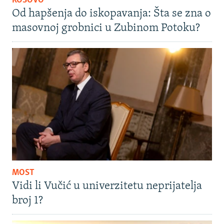
KOSOVO
Od hapšenja do iskopavanja: Šta se zna o
masovnoj grobnici u Zubinom Potoku?
MOST
Vidi li Vučić u univerzitetu neprijatelja
broj 1?