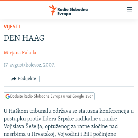
Dostupni
linkovi
Pređite
VIJESTI
na
VIJESTI
DEN HAAG
glavni
BOSNA I HERCEGOVINA
sadržaj
Mirjana Rakela
SRBIJA
Pređite
na
17. avgust/kolovoz, 2007.
KOSOVO
glavnu
CRNA GORA
navigaciju
Podijelite
Pređite
VIZUELNO
na
Dodajte Radio Slobodna Evropa u vaš Google izvor
PODCASTI
VIDEO
pretragu
RAT U UKRAJINI
FOTOGALERIJE
U Haškom tribunalu održava se statusna konferencija u
postupku protiv lidera Srpske radikalne stranke
KINA NA BALKANU
INFOGRAFIKE
Vojislava Šešelja, optuženog za ratne zločine nad
RSE PRIČE IZ SVIJETA
nesrbima u Hrvatskoj, Vojvodini i BiH počinjene