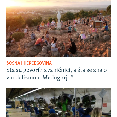
BOSNA I HERCEGOVINA
Šta su govorili zvaničnici, a šta se zna o
vandalizmu u Međugorju?