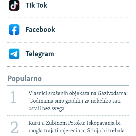
Tik Tok
Facebook
Telegram
Popularno
1
Vlasnici srušenih objekata na Gazivodama:
'Godinama smo gradili i za nekoliko sati
ostali bez svega'
2
Kurti u Zubinom Potoku: Iskopavanja bi
mogla trajati mjesecima, Srbija bi trebala