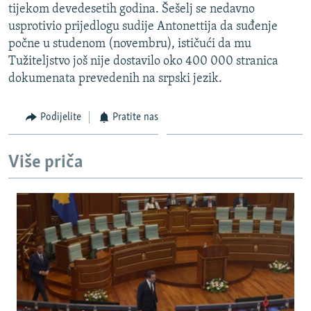
tijekom devedesetih godina. Šešelj se nedavno
ISPRIČAJ MI
usprotivio prijedlogu sudije Antonettija da suđenje
DNEVNO@RSE
počne u studenom (novembru), ističući da mu
Tužiteljstvo još nije dostavilo oko 400 000 stranica
SPECIJALI RSE
dokumenata prevedenih na srpski jezik.
VIŠE OD NASLOVA
PRATITE NAS
GENOCID U SREBRENICI
Podijelite
Pratite nas
POPLAVE I KLIZIŠTA U BIH 2024.
Više priča
TV LIBERTY
Sve RFE/RL stranice
POST SCRIPTUM
MOJA EVROPA
TRI DECENIJE OD RATA U BIH
SVE KARTE DEJTONA
NASTANAK I RASPAD JUGOSLAVIJE