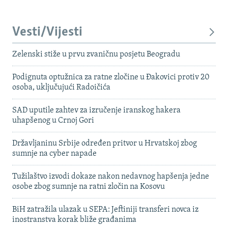
Vesti/Vijesti
Zelenski stiže u prvu zvaničnu posjetu Beogradu
Podignuta optužnica za ratne zločine u Đakovici protiv 20
osoba, uključujući Radoičića
SAD uputile zahtev za izručenje iranskog hakera
uhapšenog u Crnoj Gori
Državljaninu Srbije određen pritvor u Hrvatskoj zbog
sumnje na cyber napade
Tužilaštvo izvodi dokaze nakon nedavnog hapšenja jedne
osobe zbog sumnje na ratni zločin na Kosovu
BiH zatražila ulazak u SEPA: Jeftiniji transferi novca iz
inostranstva korak bliže građanima