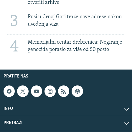
otvoriti arhive
3
Rusi u Crnoj Gori traže nove adrese nakon
uvođenja viza
4
Memorijalni centar Srebrenica: Negiranje
genocida poraslo za više od 50 posto
PRATITE NAS
INFO
PRETRAŽI