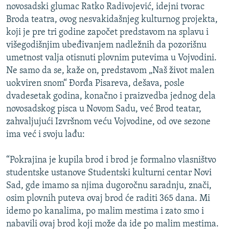
novosadski glumac Ratko Radivojević, idejni tvorac
ISPRIČAJ MI
Broda teatra, ovog nesvakidašnjeg kulturnog projekta,
DNEVNO@RSE
koji je pre tri godine započet predstavom na splavu i
višegodišnjim ubeđivanjem nadležnih da pozorišnu
SPECIJALI RSE
umetnost valja otisnuti plovnim putevima u Vojvodini.
VIŠE OD NASLOVA
Ne samo da se, kaže on, predstavom „Naš život malen
PRATITE NAS
uokviren snom“ Đorđa Pisareva, dešava, posle
GENOCID U SREBRENICI
dvadesetak godina, konačno i praizvedba jednog dela
POPLAVE I KLIZIŠTA U BIH 2024.
novosadskog pisca u Novom Sadu, već Brod teatar,
TV LIBERTY
Sve RFE/RL stranice
zahvaljujući Izvršnom veću Vojvodine, od ove sezone
ima već i svoju lađu:
POST SCRIPTUM
MOJA EVROPA
“Pokrajina je kupila brod i brod je formalno vlasništvo
studentske ustanove Studentski kulturni centar Novi
TRI DECENIJE OD RATA U BIH
Sad, gde imamo sa njima dugoročnu saradnju, znači,
SVE KARTE DEJTONA
osim plovnih puteva ovaj brod će raditi 365 dana. Mi
idemo po kanalima, po malim mestima i zato smo i
NASTANAK I RASPAD JUGOSLAVIJE
nabavili ovaj brod koji može da ide po malim mestima.