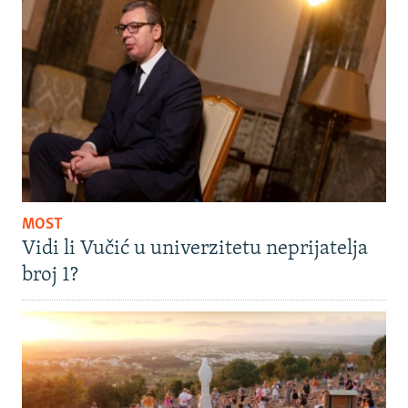
MOST
Vidi li Vučić u univerzitetu neprijatelja
broj 1?