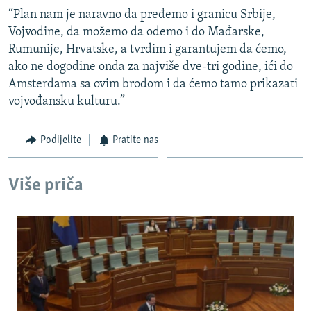
“Plan nam je naravno da pređemo i granicu Srbije,
Vojvodine, da možemo da odemo i do Mađarske,
Rumunije, Hrvatske, a tvrdim i garantujem da ćemo,
ako ne dogodine onda za najviše dve-tri godine, ići do
Amsterdama sa ovim brodom i da ćemo tamo prikazati
vojvođansku kulturu.”
Podijelite
Pratite nas
Više priča