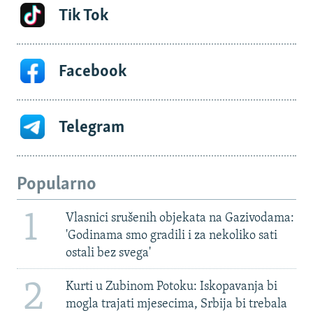
Tik Tok
Facebook
Telegram
Popularno
1
Vlasnici srušenih objekata na Gazivodama:
'Godinama smo gradili i za nekoliko sati
ostali bez svega'
2
Kurti u Zubinom Potoku: Iskopavanja bi
mogla trajati mjesecima, Srbija bi trebala