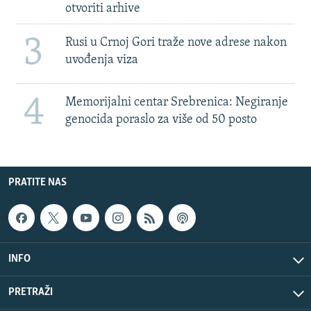
otvoriti arhive
3
Rusi u Crnoj Gori traže nove adrese nakon
uvođenja viza
4
Memorijalni centar Srebrenica: Negiranje
genocida poraslo za više od 50 posto
PRATITE NAS
INFO
PRETRAŽI