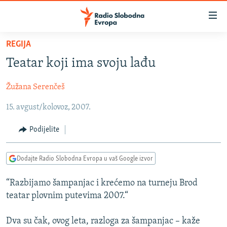
Dostupni
linkovi
Pređite
REGIJA
na
VIJESTI
Teatar koji ima svoju lađu
glavni
BOSNA I HERCEGOVINA
sadržaj
Žužana Serenčeš
SRBIJA
Pređite
na
15. avgust/kolovoz, 2007.
KOSOVO
glavnu
CRNA GORA
navigaciju
Podijelite
Pređite
VIZUELNO
na
Dodajte Radio Slobodna Evropa u vaš Google izvor
PODCASTI
VIDEO
pretragu
RAT U UKRAJINI
FOTOGALERIJE
“Razbijamo šampanjac i krećemo na turneju Brod
teatar plovnim putevima 2007.“
KINA NA BALKANU
INFOGRAFIKE
RSE PRIČE IZ SVIJETA
Dva su čak, ovog leta, razloga za šampanjac – kaže