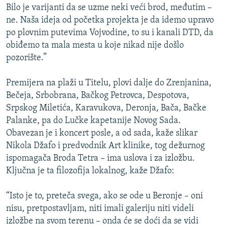
Bilo je varijanti da se uzme neki veći brod, međutim –
ne. Naša ideja od početka projekta je da idemo upravo
po plovnim putevima Vojvodine, to su i kanali DTD, da
obiđemo ta mala mesta u koje nikad nije došlo
pozorište.”
Premijera na plaži u Titelu, plovi dalje do Zrenjanina,
Bečeja, Srbobrana, Bačkog Petrovca, Despotova,
Srpskog Miletića, Karavukova, Deronja, Bača, Bačke
Palanke, pa do Lučke kapetanije Novog Sada.
Obavezan je i koncert posle, a od sada, kaže slikar
Nikola Džafo i predvodnik Art klinike, tog dežurnog
ispomagača Broda Tetra – ima uslova i za izložbu.
Ključna je ta filozofija lokalnog, kaže Džafo:
“Isto je to, preteča svega, ako se ode u Beronje – oni
nisu, pretpostavljam, niti imali galeriju niti videli
izložbe na svom terenu – onda će se doći da se vidi