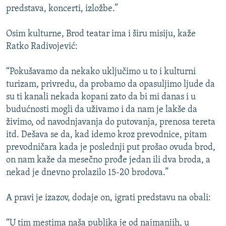
predstava, koncerti, izložbe.”
Osim kulturne, Brod teatar ima i širu misiju, kaže
Ratko Radivojević:
“Pokušavamo da nekako uključimo u to i kulturni
turizam, privredu, da probamo da opasuljimo ljude da
su ti kanali nekada kopani zato da bi mi danas i u
budućnosti mogli da uživamo i da nam je lakše da
živimo, od navodnjavanja do putovanja, prenosa tereta
itd. Dešava se da, kad idemo kroz prevodnice, pitam
prevodničara kada je poslednji put prošao ovuda brod,
on nam kaže da mesečno prođe jedan ili dva broda, a
nekad je dnevno prolazilo 15-20 brodova.”
A pravi je izazov, dodaje on, igrati predstavu na obali:
“U tim mestima naša publika je od najmanjih, u