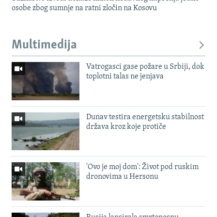
osobe zbog sumnje na ratni zločin na Kosovu
Multimedija
Vatrogasci gase požare u Srbiji, dok
toplotni talas ne jenjava
Dunav testira energetsku stabilnost
država kroz koje protiče
'Ovo je moj dom': Život pod ruskim
dronovima u Hersonu