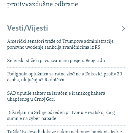
protivvazdušne odbrane
Vesti/Vijesti
Američki senatori traže od Trumpove administracije
ponovno uvođenje sankcija zvaničnicima iz RS
Zelenski stiže u prvu zvaničnu posjetu Beogradu
Podignuta optužnica za ratne zločine u Đakovici protiv 20
osoba, uključujući Radoičića
SAD uputile zahtev za izručenje iranskog hakera
uhapšenog u Crnoj Gori
Državljaninu Srbije određen pritvor u Hrvatskoj zbog
sumnje na cyber napade
Tužilaštvo izvodi dokaze nakon nedavnog hapšenja jedne