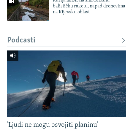
Rusija lansirala smrtonosnu
balističku raketu, napad dronovima
na Kijevsku oblast
Podcasti
'Ljudi ne mogu osvojiti planinu'