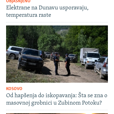
OBJAŠNJENO
Elektrane na Dunavu usporavaju,
temperatura raste
KOSOVO
Od hapšenja do iskopavanja: Šta se zna o
masovnoj grobnici u Zubinom Potoku?