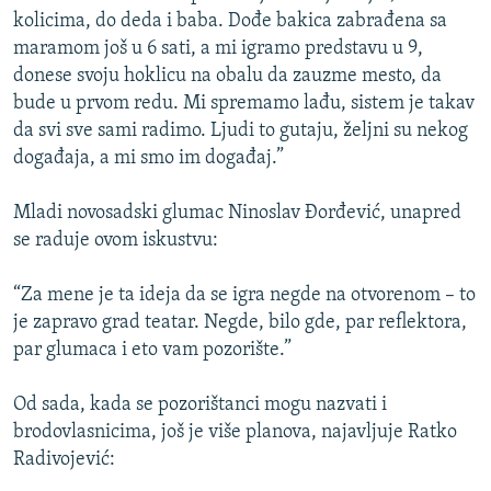
kolicima, do deda i baba. Dođe bakica zabrađena sa
maramom još u 6 sati, a mi igramo predstavu u 9,
donese svoju hoklicu na obalu da zauzme mesto, da
bude u prvom redu. Mi spremamo lađu, sistem je takav
da svi sve sami radimo. Ljudi to gutaju, željni su nekog
događaja, a mi smo im događaj.”
Mladi novosadski glumac Ninoslav Đorđević, unapred
se raduje ovom iskustvu:
“Za mene je ta ideja da se igra negde na otvorenom – to
je zapravo grad teatar. Negde, bilo gde, par reflektora,
par glumaca i eto vam pozorište.”
Od sada, kada se pozorištanci mogu nazvati i
brodovlasnicima, još je više planova, najavljuje Ratko
Radivojević: