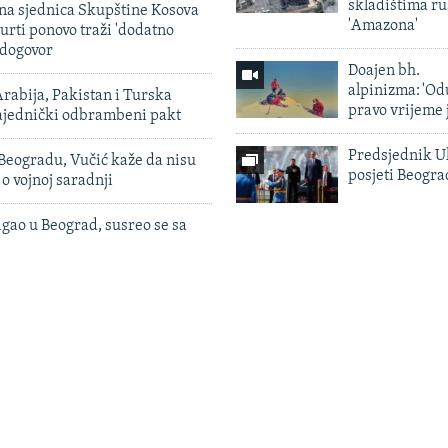
skladištima r
vna sjednica Skupštine Kosova
'Amazona'
urti ponovo traži 'dodatno
 dogovor
Doajen bh.
alpinizma: 'Od
rabija, Pakistan i Turska
pravo vrijeme 
zajednički odbrambeni pakt
Predsjednik U
Beogradu, Vučić kaže da nisu
posjeti Beogr
 o vojnoj saradnji
igao u Beograd, susreo se sa