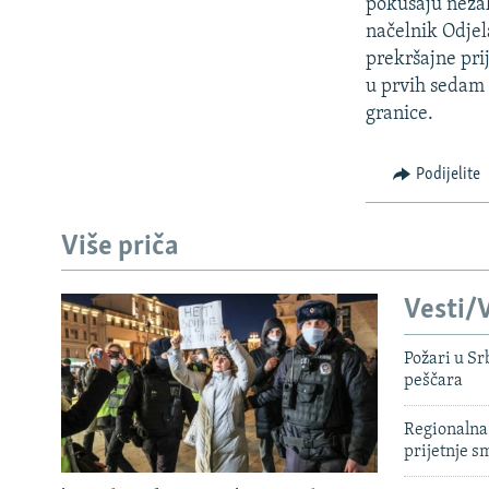
ISPRIČAJ MI
pokušaju nezak
načelnik Odjel
DNEVNO@RSE
prekršajne pri
SPECIJALI RSE
u prvih sedam 
granice.
VIŠE OD NASLOVA
GENOCID U SREBRENICI
Podijelite
POPLAVE I KLIZIŠTA U BIH 2024.
TV LIBERTY
Više priča
POST SCRIPTUM
Vesti/V
MOJA EVROPA
TRI DECENIJE OD RATA U BIH
Požari u Sr
peščara
SVE KARTE DEJTONA
Regionalna 
NASTANAK I RASPAD JUGOSLAVIJE
prijetnje 