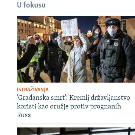
U fokusu
ISTRAŽIVANJA
'Građanska smrt': Kremlj državljanstvo
koristi kao oružje protiv prognanih
Rusa