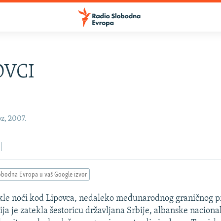
OVCI
oz, 2007.
obodna Evropa u vaš Google izvor
kle noći kod Lipovca, nedaleko međunarodnog graničnog pr
ija je zatekla šestoricu državljana Srbije, albanske nacional