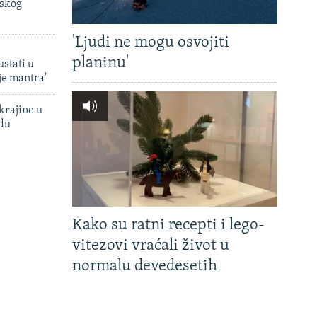
uskog
'Ljudi ne mogu osvojiti
planinu'
ustati u
je mantra'
krajine u
adu
Kako su ratni recepti i lego-
vitezovi vraćali život u
normalu devedesetih