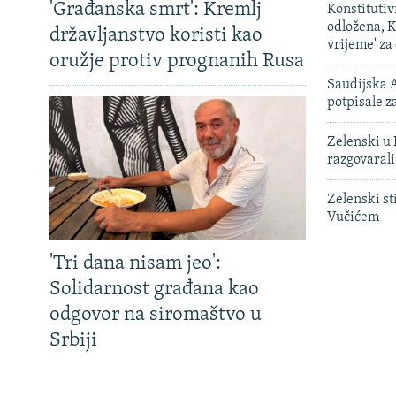
'Građanska smrt': Kremlj
Konstituti
odložena, K
državljanstvo koristi kao
vrijeme' za
oružje protiv prognanih Rusa
Saudijska A
potpisale 
Zelenski u 
razgovarali
Zelenski st
Vučićem
'Tri dana nisam jeo':
Solidarnost građana kao
odgovor na siromaštvo u
Srbiji