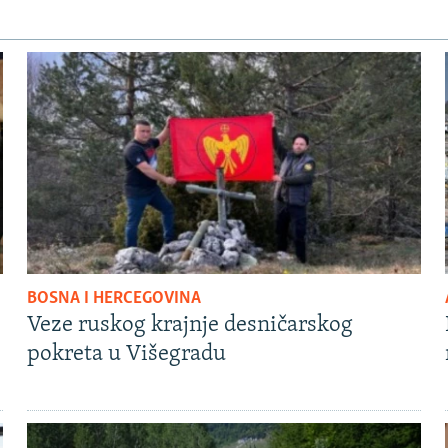
BOSNA I HERCEGOVINA
Veze ruskog krajnje desničarskog
pokreta u Višegradu