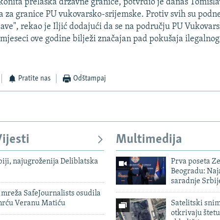
onita prelaska državne granice, potvrdio je danas Tomislav 
a za granice PU vukovarsko-srijemske. Protiv svih su podn
jave", rekao je Iljić dodajući da se na području PU Vukovar
mjeseci ove godine bilježi značajan pad pokušaja ilegalnog
Pratite nas
Odštampaj
ijesti
Multimedija
biji, najugroženija Deliblatska
Prva poseta Z
Beogradu: Naja
saradnje Srbij
mreža SafeJournalists osudila
smrću Veranu Matiću
Satelitski sni
otkrivaju štetu