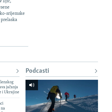
Iljić,
esene
sko-srijemske
 prelaska
Podcasti
elenskog
va jačanja
e i Ukrajine
mci
 na