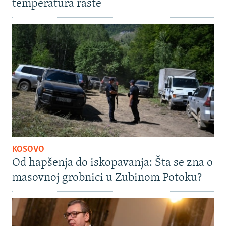
temperatura raste
KOSOVO
Od hapšenja do iskopavanja: Šta se zna o
masovnoj grobnici u Zubinom Potoku?