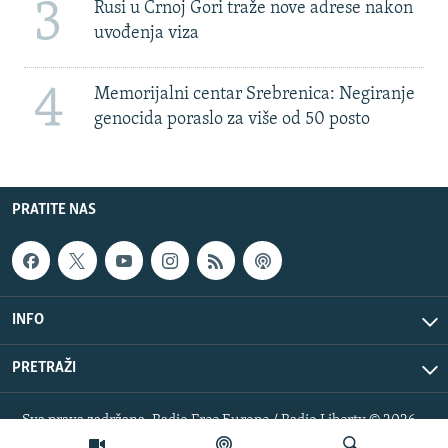
3
Rusi u Crnoj Gori traže nove adrese nakon
uvođenja viza
4
Memorijalni centar Srebrenica: Negiranje
genocida poraslo za više od 50 posto
PRATITE NAS
INFO
PRETRAŽI
Sva prava zadržana. Radio Free Europe / Radio Liberty © 2026
RFE/RL, Inc.