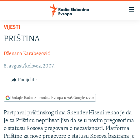
Dostupni
linkovi
Pređite
VIJESTI
na
VIJESTI
PRIŠTINA
glavni
BOSNA I HERCEGOVINA
sadržaj
Dženana Karabegović
SRBIJA
Pređite
na
8. avgust/kolovoz, 2007.
KOSOVO
glavnu
CRNA GORA
navigaciju
Podijelite
Pređite
VIZUELNO
na
Dodajte Radio Slobodna Evropa u vaš Google izvor
PODCASTI
VIDEO
pretragu
RAT U UKRAJINI
FOTOGALERIJE
Portparol prištinskog tima Skender Hiseni rekao je da
je za Prištinu neprihvatljivo da se u novim pregovorima
KINA NA BALKANU
INFOGRAFIKE
o statusu Kosova pregovara o nezavisnosti. Platforma
RSE PRIČE IZ SVIJETA
Prištine za nove pregovore o statusu Kosova bazirana je