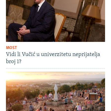
MOST
Vidi li Vučić u univerzitetu neprijatelja
broj 1?