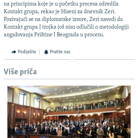
na principima koje je u početku procesa odredila
ISPRIČAJ MI
Kontakt grupa, rekao je Hiseni za dnevnik Zeri.
DNEVNO@RSE
Pozivajući se na diplomatske izvore, Zeri navodi da
Kontakt grupa I trojka još nisu odlučili o metodologiji
SPECIJALI RSE
angažovanja Prištine I Beograda u procesu.
VIŠE OD NASLOVA
PRATITE NAS
GENOCID U SREBRENICI
Podijelite
Pratite nas
POPLAVE I KLIZIŠTA U BIH 2024.
Više priča
TV LIBERTY
Sve RFE/RL stranice
POST SCRIPTUM
MOJA EVROPA
TRI DECENIJE OD RATA U BIH
SVE KARTE DEJTONA
NASTANAK I RASPAD JUGOSLAVIJE