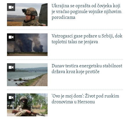
Ukrajina se oprašta od čovjeka koji
je vraćao poginule vojnike njihovim
porodicama
Vatrogasci gase požare u Srbiji, dok
toplotni talas ne jenjava
Dunav testira energetsku stabilnost
država kroz koje protiče
'Ovo je moj dom': Život pod ruskim
dronovima u Hersonu