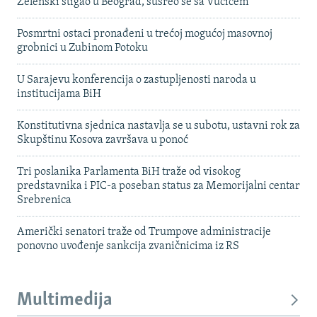
Zelenski stigao u Beograd, susreo se sa Vučićem
Posmrtni ostaci pronađeni u trećoj mogućoj masovnoj
grobnici u Zubinom Potoku
U Sarajevu konferencija o zastupljenosti naroda u
institucijama BiH
Konstitutivna sjednica nastavlja se u subotu, ustavni rok za
Skupštinu Kosova završava u ponoć
Tri poslanika Parlamenta BiH traže od visokog
predstavnika i PIC-a poseban status za Memorijalni centar
Srebrenica
Američki senatori traže od Trumpove administracije
ponovno uvođenje sankcija zvaničnicima iz RS
Multimedija