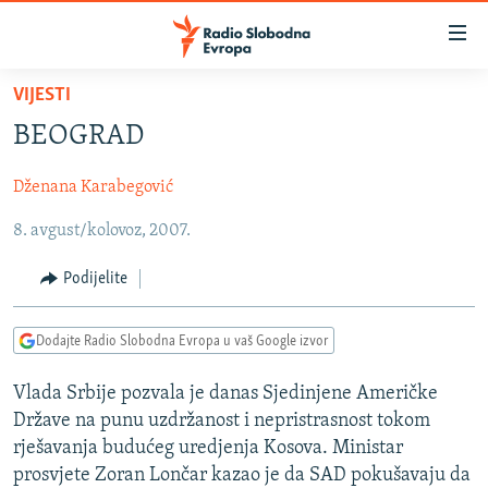
Dostupni
linkovi
Pređite
VIJESTI
na
VIJESTI
BEOGRAD
glavni
BOSNA I HERCEGOVINA
sadržaj
Dženana Karabegović
SRBIJA
Pređite
na
8. avgust/kolovoz, 2007.
KOSOVO
glavnu
CRNA GORA
navigaciju
Podijelite
Pređite
VIZUELNO
na
Dodajte Radio Slobodna Evropa u vaš Google izvor
PODCASTI
VIDEO
pretragu
RAT U UKRAJINI
FOTOGALERIJE
Vlada Srbije pozvala je danas Sjedinjene Američke
Države na punu uzdržanost i nepristrasnost tokom
KINA NA BALKANU
INFOGRAFIKE
rješavanja budućeg uredjenja Kosova. Ministar
RSE PRIČE IZ SVIJETA
prosvjete Zoran Lončar kazao je da SAD pokušavaju da