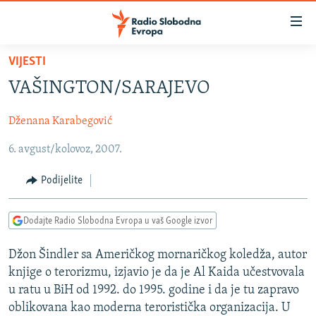
Dostupni
linkovi
Pređite
VIJESTI
na
VIJESTI
VAŠINGTON/SARAJEVO
glavni
BOSNA I HERCEGOVINA
sadržaj
Dženana Karabegović
SRBIJA
Pređite
na
6. avgust/kolovoz, 2007.
KOSOVO
glavnu
CRNA GORA
navigaciju
Podijelite
Pređite
VIZUELNO
na
Dodajte Radio Slobodna Evropa u vaš Google izvor
PODCASTI
VIDEO
pretragu
RAT U UKRAJINI
FOTOGALERIJE
Džon Šindler sa Američkog mornaričkog koledža, autor
knjige o terorizmu, izjavio je da je Al Kaida učestvovala
KINA NA BALKANU
INFOGRAFIKE
u ratu u BiH od 1992. do 1995. godine i da je tu zapravo
RSE PRIČE IZ SVIJETA
oblikovana kao moderna teroristička organizacija. U