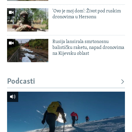
'Ovo je moj dom': Život pod ruskim
dronovima u Hersonu
Rusija lansirala smrtonosnu
balističku raketu, napad dronovima
na Kijevsku oblast
Podcasti