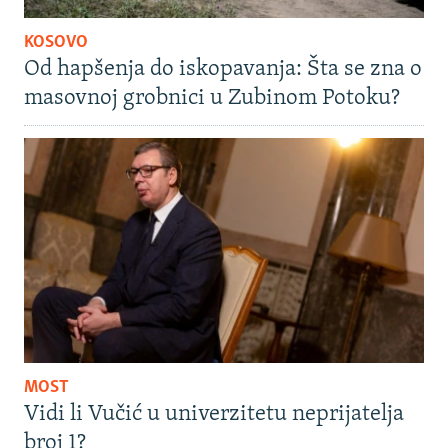
KOSOVO
Od hapšenja do iskopavanja: Šta se zna o
masovnoj grobnici u Zubinom Potoku?
MOST
Vidi li Vučić u univerzitetu neprijatelja
broj 1?