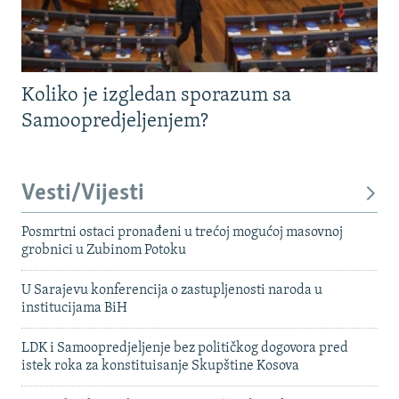
Koliko je izgledan sporazum sa
Samoopredjeljenjem?
Vesti/Vijesti
Posmrtni ostaci pronađeni u trećoj mogućoj masovnoj
grobnici u Zubinom Potoku
U Sarajevu konferencija o zastupljenosti naroda u
institucijama BiH
LDK i Samoopredjeljenje bez političkog dogovora pred
istek roka za konstituisanje Skupštine Kosova