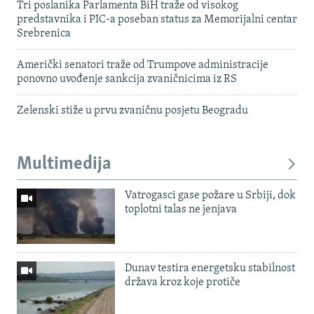
Tri poslanika Parlamenta BiH traže od visokog
predstavnika i PIC-a poseban status za Memorijalni centar
Srebrenica
Američki senatori traže od Trumpove administracije
ponovno uvođenje sankcija zvaničnicima iz RS
Zelenski stiže u prvu zvaničnu posjetu Beogradu
Multimedija
Vatrogasci gase požare u Srbiji, dok
toplotni talas ne jenjava
Dunav testira energetsku stabilnost
država kroz koje protiče