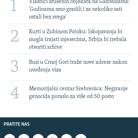
1
Vlasnici srušenih objekata na Gazivodama:
'Godinama smo gradili i za nekoliko sati
ostali bez svega'
2
Kurti u Zubinom Potoku: Iskopavanja bi
mogla trajati mjesecima, Srbija bi trebala
otvoriti arhive
3
Rusi u Crnoj Gori traže nove adrese nakon
uvođenja viza
4
Memorijalni centar Srebrenica: Negiranje
genocida poraslo za više od 50 posto
PRATITE NAS