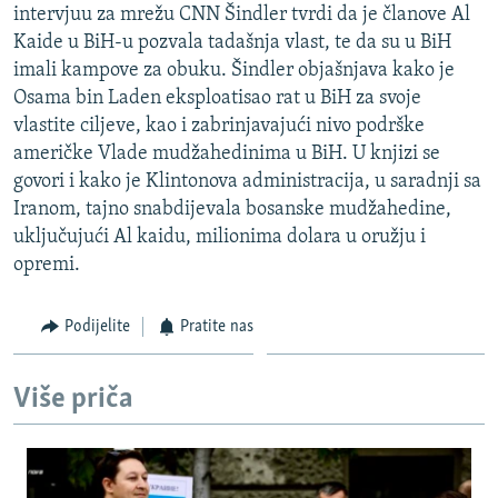
intervjuu za mrežu CNN Šindler tvrdi da je članove Al
ISPRIČAJ MI
Kaide u BiH-u pozvala tadašnja vlast, te da su u BiH
DNEVNO@RSE
imali kampove za obuku. Šindler objašnjava kako je
Osama bin Laden eksploatisao rat u BiH za svoje
SPECIJALI RSE
vlastite ciljeve, kao i zabrinjavajući nivo podrške
VIŠE OD NASLOVA
američke Vlade mudžahedinima u BiH. U knjizi se
PRATITE NAS
govori i kako je Klintonova administracija, u saradnji sa
GENOCID U SREBRENICI
Iranom, tajno snabdijevala bosanske mudžahedine,
POPLAVE I KLIZIŠTA U BIH 2024.
uključujući Al kaidu, milionima dolara u oružju i
TV LIBERTY
Sve RFE/RL stranice
opremi.
POST SCRIPTUM
Podijelite
Pratite nas
MOJA EVROPA
TRI DECENIJE OD RATA U BIH
Više priča
SVE KARTE DEJTONA
NASTANAK I RASPAD JUGOSLAVIJE