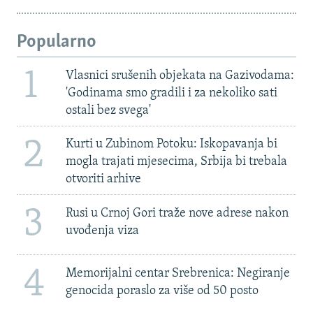
Popularno
1
Vlasnici srušenih objekata na Gazivodama:
'Godinama smo gradili i za nekoliko sati
ostali bez svega'
2
Kurti u Zubinom Potoku: Iskopavanja bi
mogla trajati mjesecima, Srbija bi trebala
otvoriti arhive
3
Rusi u Crnoj Gori traže nove adrese nakon
uvođenja viza
4
Memorijalni centar Srebrenica: Negiranje
genocida poraslo za više od 50 posto