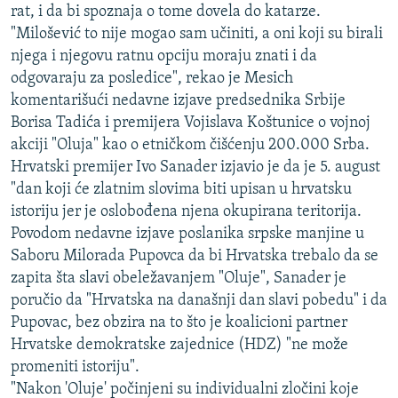
rat, i da bi spoznaja o tome dovela do katarze.
ISPRIČAJ MI
"Milošević to nije mogao sam učiniti, a oni koji su birali
DNEVNO@RSE
njega i njegovu ratnu opciju moraju znati i da
odgovaraju za posledice", rekao je Mesich
SPECIJALI RSE
komentarišući nedavne izjave predsednika Srbije
VIŠE OD NASLOVA
Borisa Tadića i premijera Vojislava Koštunice o vojnoj
PRATITE NAS
akciji "Oluja" kao o etničkom čišćenju 200.000 Srba.
GENOCID U SREBRENICI
Hrvatski premijer Ivo Sanader izjavio je da je 5. august
POPLAVE I KLIZIŠTA U BIH 2024.
"dan koji će zlatnim slovima biti upisan u hrvatsku
TV LIBERTY
Sve RFE/RL stranice
istoriju jer je oslobođena njena okupirana teritorija.
Povodom nedavne izjave poslanika srpske manjine u
POST SCRIPTUM
Saboru Milorada Pupovca da bi Hrvatska trebalo da se
MOJA EVROPA
zapita šta slavi obeležavanjem "Oluje", Sanader je
poručio da "Hrvatska na današnji dan slavi pobedu" i da
TRI DECENIJE OD RATA U BIH
Pupovac, bez obzira na to što je koalicioni partner
SVE KARTE DEJTONA
Hrvatske demokratske zajednice (HDZ) "ne može
promeniti istoriju".
NASTANAK I RASPAD JUGOSLAVIJE
"Nakon 'Oluje' počinjeni su individualni zločini koje