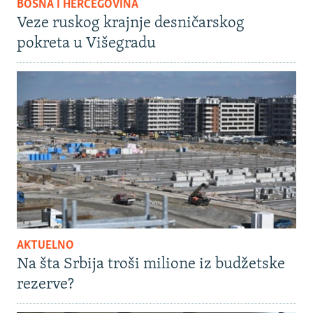
BOSNA I HERCEGOVINA
Veze ruskog krajnje desničarskog
pokreta u Višegradu
AKTUELNO
Na šta Srbija troši milione iz budžetske
rezerve?