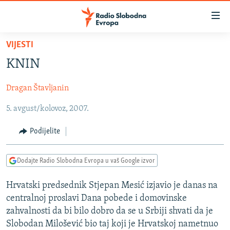
Dostupni
linkovi
Pređite
VIJESTI
na
VIJESTI
KNIN
glavni
BOSNA I HERCEGOVINA
sadržaj
Dragan Štavljanin
SRBIJA
Pređite
na
5. avgust/kolovoz, 2007.
KOSOVO
glavnu
CRNA GORA
navigaciju
Podijelite
Pređite
VIZUELNO
na
Dodajte Radio Slobodna Evropa u vaš Google izvor
PODCASTI
VIDEO
pretragu
RAT U UKRAJINI
FOTOGALERIJE
Hrvatski predsednik Stjepan Mesić izjavio je danas na
centralnoj proslavi Dana pobede i domovinske
KINA NA BALKANU
INFOGRAFIKE
zahvalnosti da bi bilo dobro da se u Srbiji shvati da je
RSE PRIČE IZ SVIJETA
Slobodan Milošević bio taj koji je Hrvatskoj nametnuo