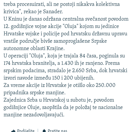
treba procesuirati, ali ne postoji nikakva kolektivna
krivica", rekao je Sanader.
U Kninu je danas održana centralna svečanost povodom
12. godišnjice vojne akcije "Oluja" kojom su jedinice
Hrvatske vojske i policije pod hrvatsku državnu upravu
vratile područje bivše samoproglašene Srpske
autonomne oblasti Krajine.
U operaciji "Oluja", koja je trajala 84 časa, poginula su
174 hrvatska branitelja, a 1.430 ih je ranjeno. Prema
srpskim podacima, stradalo je 2.650 Srba, dok hrvatski
izvori navode između 150 i 200 ubijenih.
Za vreme akcije iz Hrvatske je otišlo oko 250.000
pripadnika srpske manjine.
Zajednica Srba u Hrvatskoj u subotu je, povodom
godišnjice Oluje, saopštila da je položaj te nacionalne
manjine nezadovoljavajući.
Podijelite
Pratite nas