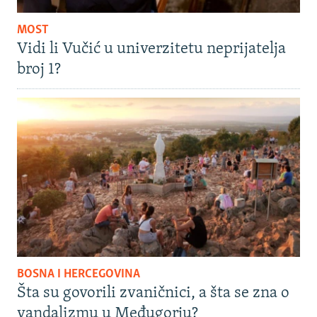
MOST
Vidi li Vučić u univerzitetu neprijatelja
broj 1?
BOSNA I HERCEGOVINA
Šta su govorili zvaničnici, a šta se zna o
vandalizmu u Međugorju?