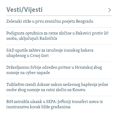
Vesti/Vijesti
Zelenski stiže u prvu zvaničnu posjetu Beogradu
Podignuta optužnica za ratne zločine u Đakovici protiv 20
osoba, uključujući Radoičića
SAD uputile zahtev za izručenje iranskog hakera
uhapšenog u Crnoj Gori
Državljaninu Srbije određen pritvor u Hrvatskoj zbog
sumnje na cyber napade
Tužilaštvo izvodi dokaze nakon nedavnog hapšenja jedne
osobe zbog sumnje na ratni zločin na Kosovu
BiH zatražila ulazak u SEPA: Jeftiniji transferi novca iz
inostranstva korak bliže građanima