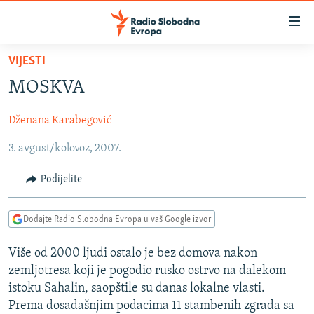
Dostupni
linkovi
Pređite
VIJESTI
na
VIJESTI
MOSKVA
glavni
BOSNA I HERCEGOVINA
sadržaj
Dženana Karabegović
SRBIJA
Pređite
na
3. avgust/kolovoz, 2007.
KOSOVO
glavnu
CRNA GORA
navigaciju
Podijelite
Pređite
VIZUELNO
na
Dodajte Radio Slobodna Evropa u vaš Google izvor
PODCASTI
VIDEO
pretragu
RAT U UKRAJINI
FOTOGALERIJE
Više od 2000 ljudi ostalo je bez domova nakon
zemljotresa koji je pogodio rusko ostrvo na dalekom
KINA NA BALKANU
INFOGRAFIKE
istoku Sahalin, saopštile su danas lokalne vlasti.
RSE PRIČE IZ SVIJETA
Prema dosadašnjim podacima 11 stambenih zgrada sa