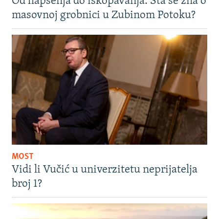
Od hapšenja do iskopavanja: Šta se zna o
masovnoj grobnici u Zubinom Potoku?
MOST
Vidi li Vučić u univerzitetu neprijatelja
broj 1?