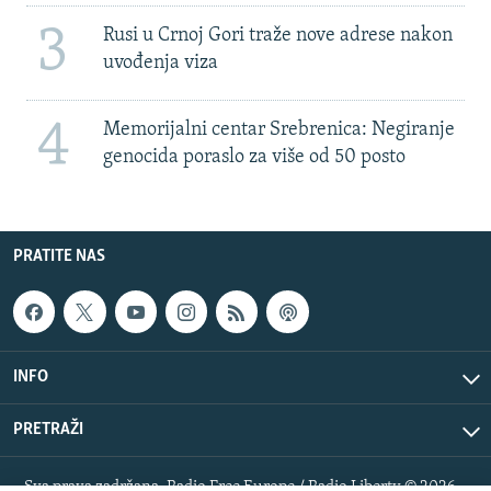
3
Rusi u Crnoj Gori traže nove adrese nakon
uvođenja viza
4
Memorijalni centar Srebrenica: Negiranje
genocida poraslo za više od 50 posto
PRATITE NAS
INFO
PRETRAŽI
Sva prava zadržana. Radio Free Europe / Radio Liberty © 2026