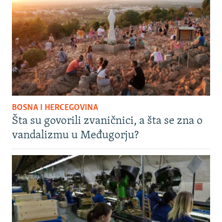
BOSNA I HERCEGOVINA
Šta su govorili zvaničnici, a šta se zna o
vandalizmu u Međugorju?