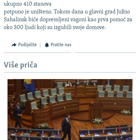
ukupno 410 stanova
ISPRIČAJ MI
potpuno je uništeno. Tokom dana u glavni grad Južno
DNEVNO@RSE
Sahalinsk biće dopremljeni vagoni kao prva pomoć za
oko 300 ljudi koji su izgubili svoje domove.
SPECIJALI RSE
VIŠE OD NASLOVA
Podijelite
Pratite nas
PRATITE NAS
GENOCID U SREBRENICI
POPLAVE I KLIZIŠTA U BIH 2024.
Više priča
TV LIBERTY
Sve RFE/RL stranice
POST SCRIPTUM
MOJA EVROPA
TRI DECENIJE OD RATA U BIH
SVE KARTE DEJTONA
NASTANAK I RASPAD JUGOSLAVIJE