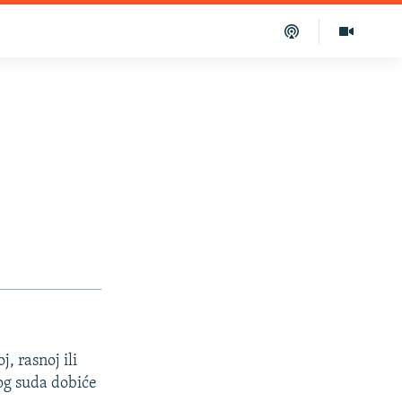
, rasnoj ili
kog suda dobiće