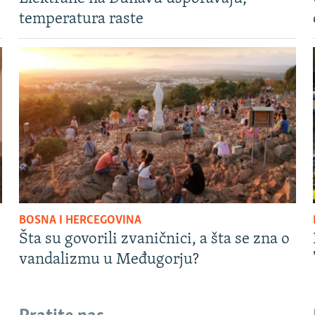
temperatura raste
BOSNA I HERCEGOVINA
Šta su govorili zvaničnici, a šta se zna o
vandalizmu u Međugorju?