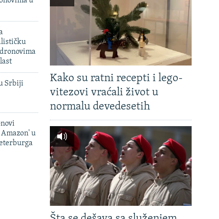
onovima u
a
lističku
 dronovima
last
Kako su ratni recepti i lego-
u Srbiji
vitezovi vraćali život u
normalu devedesetih
onovi
i Amazon' u
Peterburga
Šta se dešava sa služenjem