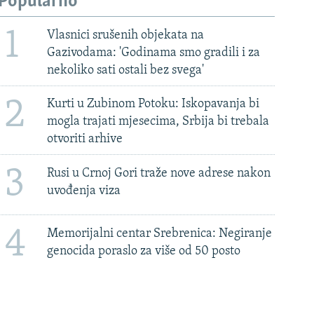
Popularno
1
Vlasnici srušenih objekata na
Gazivodama: 'Godinama smo gradili i za
nekoliko sati ostali bez svega'
2
Kurti u Zubinom Potoku: Iskopavanja bi
mogla trajati mjesecima, Srbija bi trebala
otvoriti arhive
3
Rusi u Crnoj Gori traže nove adrese nakon
uvođenja viza
4
Memorijalni centar Srebrenica: Negiranje
genocida poraslo za više od 50 posto