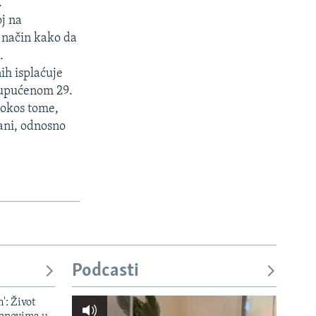
.
j na
e način kako da
.
ih isplaćuje
 upućenom 29.
rokos tome,
rani, odnosno
.
Podcasti
': Život