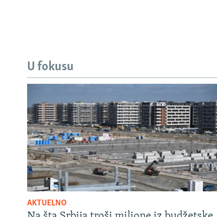
U fokusu
AKTUELNO
Na šta Srbija troši milione iz budžetske