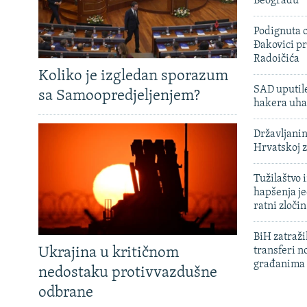
Beogradu
Podignuta o
Đakovici pr
Radoičića
Koliko je izgledan sporazum
SAD uputile
sa Samoopredjeljenjem?
hakera uha
Državljanin
Hrvatskoj 
Tužilaštvo
hapšenja j
ratni zloči
BiH zatražil
Ukrajina u kritičnom
transferi n
građanima
nedostaku protivvazdušne
odbrane