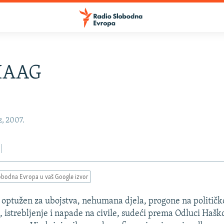
HAAG
z, 2007.
obodna Evropa u vaš Google izvor
, optužen za ubojstva, nehumana djela, progone na političkoj
i, istrebljenje i napade na civile, sudeći prema Odluci Haš