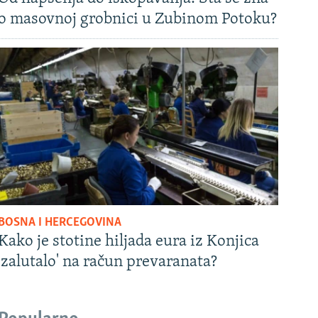
o masovnoj grobnici u Zubinom Potoku?
BOSNA I HERCEGOVINA
Kako je stotine hiljada eura iz Konjica
'zalutalo' na račun prevaranata?