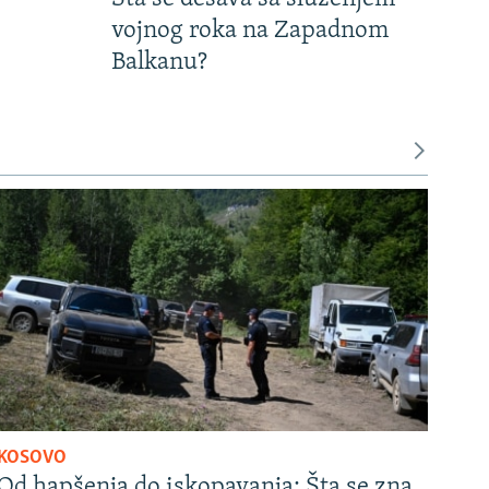
vojnog roka na Zapadnom
Balkanu?
KOSOVO
Od hapšenja do iskopavanja: Šta se zna