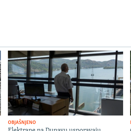
OBJAŠNJENO
Elektrane na Dunavu usporavaju,