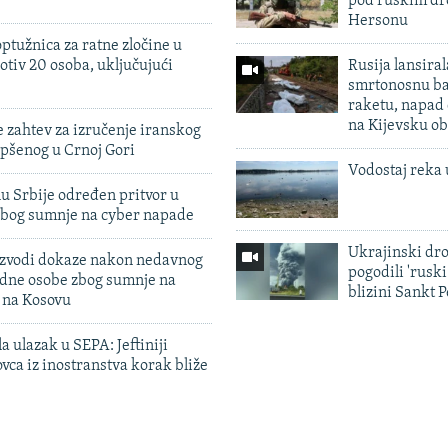
pod ruskim dr
Hersonu
ptužnica za ratne zločine u
otiv 20 osoba, uključujući
Rusija lansiral
smrtonosnu ba
raketu, napad
na Kijevsku ob
 zahtev za izručenje iranskog
pšenog u Crnoj Gori
Vodostaj reka 
u Srbije određen pritvor u
zbog sumnje na cyber napade
Ukrajinski dr
 izvodi dokaze nakon nedavnog
pogodili 'rusk
edne osobe zbog sumnje na
blizini Sankt 
n na Kosovu
a ulazak u SEPA: Jeftiniji
ovca iz inostranstva korak bliže