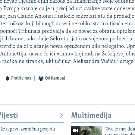
e novac Ujedninjenih naroda za financiranje svoje odbrane
 Evropa saznaje da je u prvoj odluci ovakve vrste doneseno
ac Jean Claude Antonetti naložio sekretarijatu da pronadj
ate troškovi koji bi mogli doseći nekoliko stotina tisuća eura
pomoći Tribunala predvidja da se novac za obranu optužen
i ih brane, tako da je Sekretarijat u odvojenom podnesku
ustvrdio da bi plaćanje novca optuženom bilo nelegalno. Up
ntonettija, novac će ići «timu» koji radi na Šešeljevoj ob
 radikalne stranke, uključujuci Aleksandra Vučića i druge
Pratite nas
Odštampaj
ijesti
Multimedija
iže u prvu zvaničnu posjetu
'Ovo je moj dom