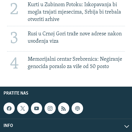
2
Kurti u Zubinom Potoku: Iskopavanja bi
mogla trajati mjesecima, Srbija bi trebala
otvoriti arhive
3
Rusi u Crnoj Gori traže nove adrese nakon
uvođenja viza
4
Memorijalni centar Srebrenica: Negiranje
genocida poraslo za više od 50 posto
PRATITE NAS
INFO