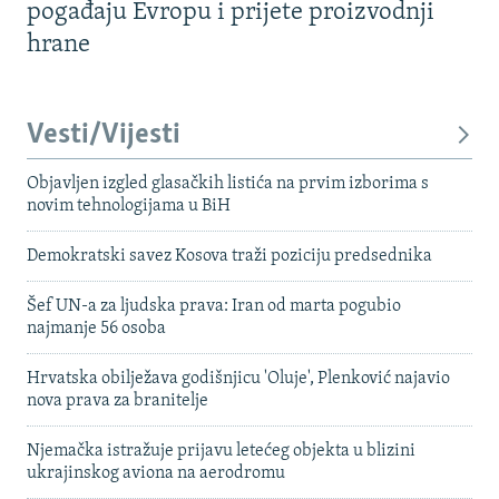
pogađaju Evropu i prijete proizvodnji
hrane
Vesti/Vijesti
Objavljen izgled glasačkih listića na prvim izborima s
novim tehnologijama u BiH
Demokratski savez Kosova traži poziciju predsednika
Šef UN-a za ljudska prava: Iran od marta pogubio
najmanje 56 osoba
Hrvatska obilježava godišnjicu 'Oluje', Plenković najavio
nova prava za branitelje
Njemačka istražuje prijavu letećeg objekta u blizini
ukrajinskog aviona na aerodromu