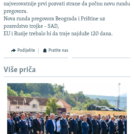
najverovatnije prvi pozvati strane da počnu novu rundu
ISPRIČAJ MI
pregovora.
DNEVNO@RSE
Nova runda pregovora Beograda i Prištine uz
posredstvo trojke - SAD,
SPECIJALI RSE
EU i Rusije trebalo bi da traje najduže 120 dana.
VIŠE OD NASLOVA
PRATITE NAS
GENOCID U SREBRENICI
Podijelite
Pratite nas
POPLAVE I KLIZIŠTA U BIH 2024.
Više priča
TV LIBERTY
Sve RFE/RL stranice
POST SCRIPTUM
MOJA EVROPA
TRI DECENIJE OD RATA U BIH
SVE KARTE DEJTONA
NASTANAK I RASPAD JUGOSLAVIJE