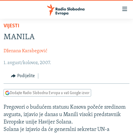
Dostupni
linkovi
Pređite
VIJESTI
na
VIJESTI
MANILA
glavni
BOSNA I HERCEGOVINA
sadržaj
Dženana Karabegović
SRBIJA
Pređite
na
1. avgust/kolovoz, 2007.
KOSOVO
glavnu
CRNA GORA
navigaciju
Podijelite
Pređite
VIZUELNO
na
Dodajte Radio Slobodna Evropa u vaš Google izvor
PODCASTI
VIDEO
pretragu
RAT U UKRAJINI
FOTOGALERIJE
Pregovori o budućem statusu Kosova počeće sredinom
avgusta, izjavio je danas u Manili visoki predstavnik
KINA NA BALKANU
INFOGRAFIKE
Evropske unije Havijer Solana.
RSE PRIČE IZ SVIJETA
Solana je izjavio da će generalni sekretar UN-a