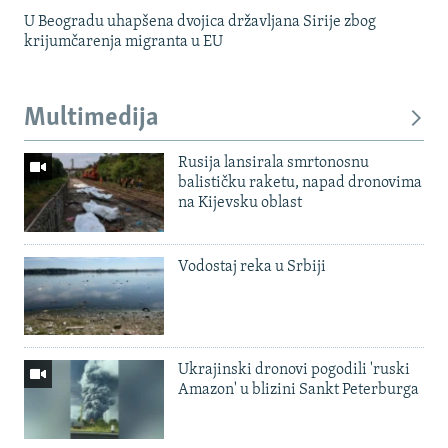
U Beogradu uhapšena dvojica državljana Sirije zbog
krijumčarenja migranta u EU
Multimedija
Rusija lansirala smrtonosnu
balističku raketu, napad dronovima
na Kijevsku oblast
Vodostaj reka u Srbiji
Ukrajinski dronovi pogodili 'ruski
Amazon' u blizini Sankt Peterburga