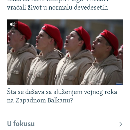
vraćali život u normalu devedesetih
Šta se dešava sa služenjem vojnog roka
na Zapadnom Balkanu?
U fokusu