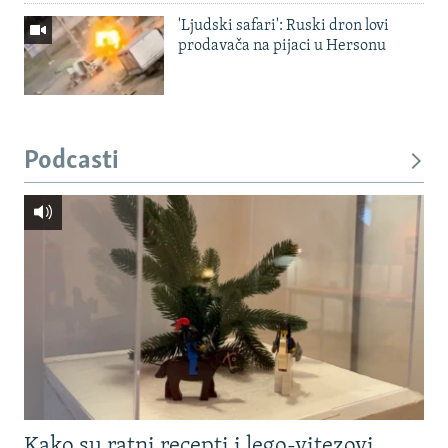
'Ljudski safari': Ruski dron lovi
prodavača na pijaci u Hersonu
Podcasti
Kako su ratni recepti i lego-vitezovi