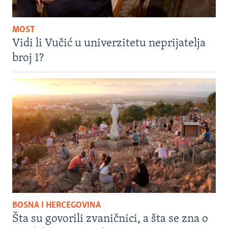
MOST
Vidi li Vučić u univerzitetu neprijatelja
broj 1?
BOSNA I HERCEGOVINA
Šta su govorili zvaničnici, a šta se zna o