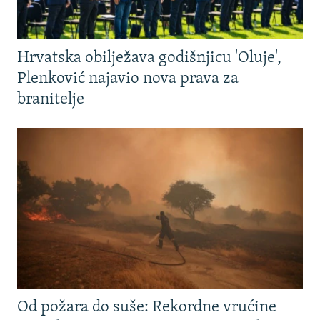
Hrvatska obilježava godišnjicu 'Oluje',
Plenković najavio nova prava za
branitelje
Od požara do suše: Rekordne vrućine