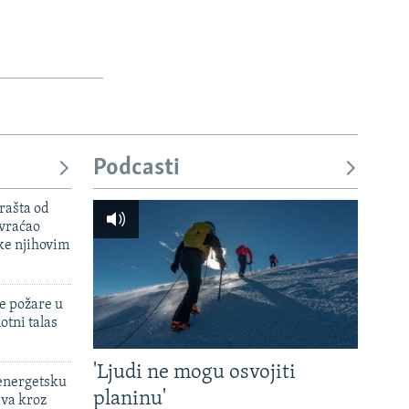
Podcasti
rašta od
 vraćao
ke njihovim
e požare u
otni talas
'Ljudi ne mogu osvojiti
 energetsku
planinu'
ava kroz