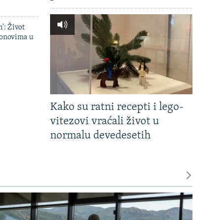
': Život
onovima u
Kako su ratni recepti i lego-
vitezovi vraćali život u
normalu devedesetih