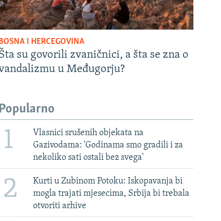
BOSNA I HERCEGOVINA
Šta su govorili zvaničnici, a šta se zna o
vandalizmu u Međugorju?
Popularno
1
Vlasnici srušenih objekata na
Gazivodama: 'Godinama smo gradili i za
nekoliko sati ostali bez svega'
2
Kurti u Zubinom Potoku: Iskopavanja bi
mogla trajati mjesecima, Srbija bi trebala
otvoriti arhive