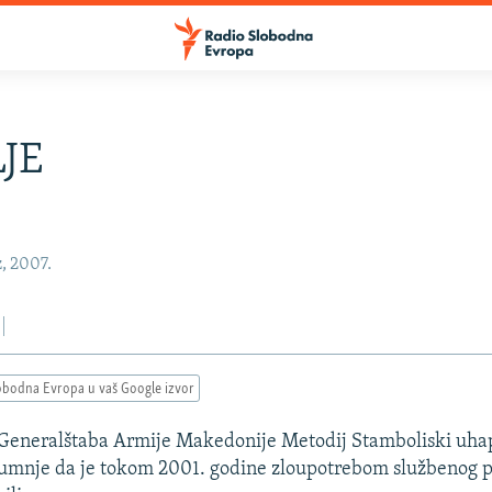
JE
z, 2007.
obodna Evropa u vaš Google izvor
 Generalštaba Armije Makedonije Metodij Stamboliski uhap
umnje da je tokom 2001. godine zloupotrebom službenog po