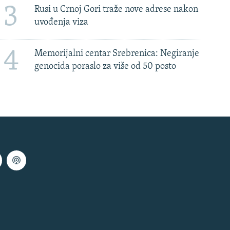
3
Rusi u Crnoj Gori traže nove adrese nakon
uvođenja viza
4
Memorijalni centar Srebrenica: Negiranje
genocida poraslo za više od 50 posto