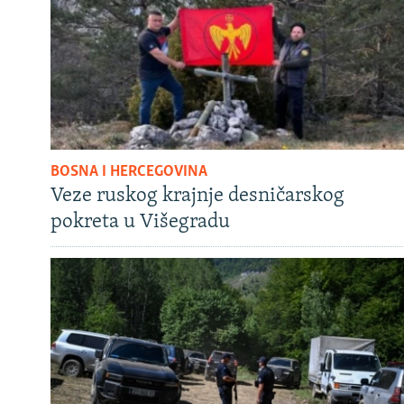
BOSNA I HERCEGOVINA
Veze ruskog krajnje desničarskog
pokreta u Višegradu