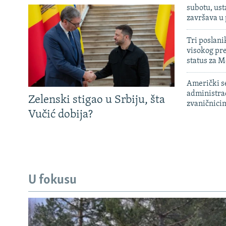
subotu, ust
završava u
Tri poslani
visokog pr
status za M
Američki s
administra
Zelenski stigao u Srbiju, šta
zvaničnici
Vučić dobija?
U fokusu