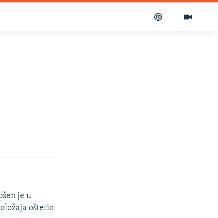
šen je u
ložaja oštetio