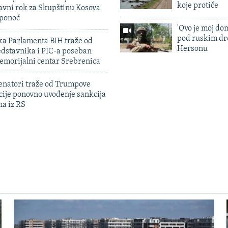
koje protiče
avni rok za Skupštinu Kosova
 ponoć
'Ovo je moj dom
pod ruskim dr
ka Parlamenta BiH traže od
Hersonu
edstavnika i PIC-a poseban
emorijalni centar Srebrenica
enatori traže od Trumpove
cije ponovno uvođenje sankcija
ma iz RS