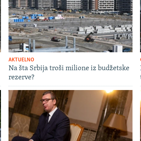
AKTUELNO
Na šta Srbija troši milione iz budžetske
rezerve?