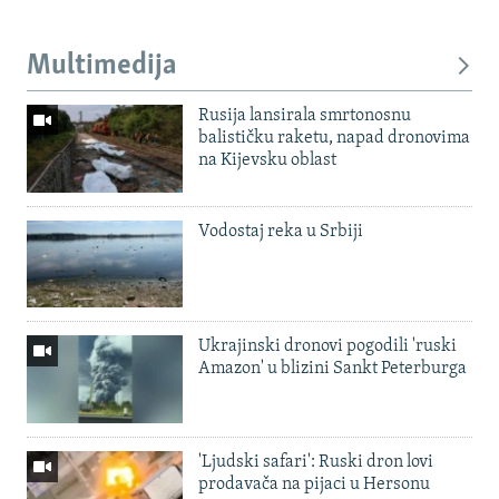
Multimedija
Rusija lansirala smrtonosnu
balističku raketu, napad dronovima
na Kijevsku oblast
Vodostaj reka u Srbiji
Ukrajinski dronovi pogodili 'ruski
Amazon' u blizini Sankt Peterburga
'Ljudski safari': Ruski dron lovi
prodavača na pijaci u Hersonu