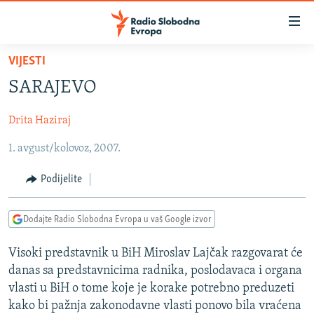
Dostupni
linkovi
Pređite
VIJESTI
na
VIJESTI
SARAJEVO
glavni
BOSNA I HERCEGOVINA
sadržaj
Drita Haziraj
SRBIJA
Pređite
na
1. avgust/kolovoz, 2007.
KOSOVO
glavnu
CRNA GORA
navigaciju
Podijelite
Pređite
VIZUELNO
na
Dodajte Radio Slobodna Evropa u vaš Google izvor
PODCASTI
VIDEO
pretragu
RAT U UKRAJINI
FOTOGALERIJE
Visoki predstavnik u BiH Miroslav Lajčak razgovarat će
danas sa predstavnicima radnika, poslodavaca i organa
KINA NA BALKANU
INFOGRAFIKE
vlasti u BiH o tome koje je korake potrebno preduzeti
RSE PRIČE IZ SVIJETA
kako bi pažnja zakonodavne vlasti ponovo bila vraćena