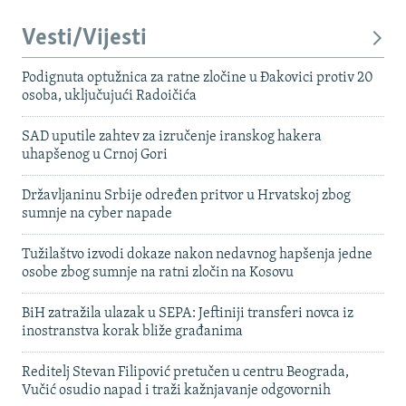
Vesti/Vijesti
Podignuta optužnica za ratne zločine u Đakovici protiv 20
osoba, uključujući Radoičića
SAD uputile zahtev za izručenje iranskog hakera
uhapšenog u Crnoj Gori
Državljaninu Srbije određen pritvor u Hrvatskoj zbog
sumnje na cyber napade
Tužilaštvo izvodi dokaze nakon nedavnog hapšenja jedne
osobe zbog sumnje na ratni zločin na Kosovu
BiH zatražila ulazak u SEPA: Jeftiniji transferi novca iz
inostranstva korak bliže građanima
Reditelj Stevan Filipović pretučen u centru Beograda,
Vučić osudio napad i traži kažnjavanje odgovornih