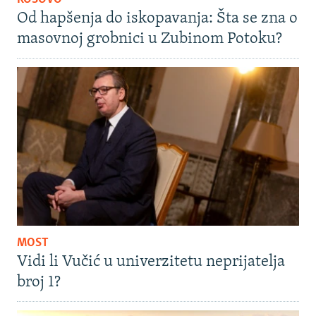
Od hapšenja do iskopavanja: Šta se zna o
masovnoj grobnici u Zubinom Potoku?
MOST
Vidi li Vučić u univerzitetu neprijatelja
broj 1?