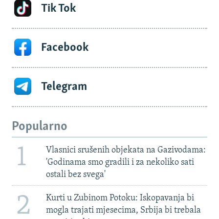
Tik Tok
Facebook
Telegram
Popularno
1
Vlasnici srušenih objekata na Gazivodama:
'Godinama smo gradili i za nekoliko sati
ostali bez svega'
2
Kurti u Zubinom Potoku: Iskopavanja bi
mogla trajati mjesecima, Srbija bi trebala