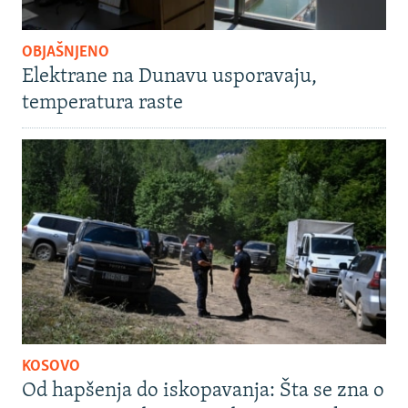
OBJAŠNJENO
Elektrane na Dunavu usporavaju,
temperatura raste
KOSOVO
Od hapšenja do iskopavanja: Šta se zna o