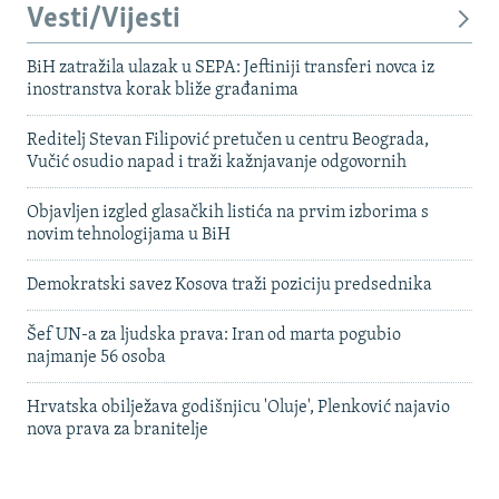
Vesti/Vijesti
BiH zatražila ulazak u SEPA: Jeftiniji transferi novca iz
inostranstva korak bliže građanima
Reditelj Stevan Filipović pretučen u centru Beograda,
Vučić osudio napad i traži kažnjavanje odgovornih
Objavljen izgled glasačkih listića na prvim izborima s
novim tehnologijama u BiH
Demokratski savez Kosova traži poziciju predsednika
Šef UN-a za ljudska prava: Iran od marta pogubio
najmanje 56 osoba
Hrvatska obilježava godišnjicu 'Oluje', Plenković najavio
nova prava za branitelje