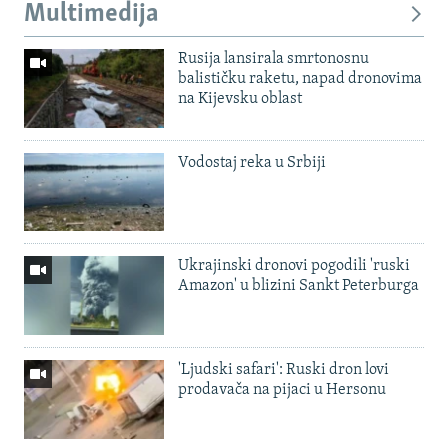
Multimedija
Rusija lansirala smrtonosnu
balističku raketu, napad dronovima
na Kijevsku oblast
Vodostaj reka u Srbiji
Ukrajinski dronovi pogodili 'ruski
Amazon' u blizini Sankt Peterburga
'Ljudski safari': Ruski dron lovi
prodavača na pijaci u Hersonu