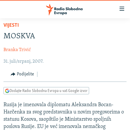
Dostupni
linkovi
Pređite
VIJESTI
na
VIJESTI
MOSKVA
glavni
BOSNA I HERCEGOVINA
sadržaj
Branka Trivić
SRBIJA
Pređite
na
31. juli/srpanj, 2007.
KOSOVO
glavnu
CRNA GORA
navigaciju
Podijelite
Pređite
VIZUELNO
na
Dodajte Radio Slobodna Evropa u vaš Google izvor
PODCASTI
VIDEO
pretragu
RAT U UKRAJINI
FOTOGALERIJE
Rusija je imenovala diplomatu Aleksandra Bocan-
Harčenka za svog predstavnika u novim pregovorima o
KINA NA BALKANU
INFOGRAFIKE
statusu Kosova, saopštilo je Ministarstvo spoljnih
RSE PRIČE IZ SVIJETA
poslova Rusije. EU je već imenovala nemačkog