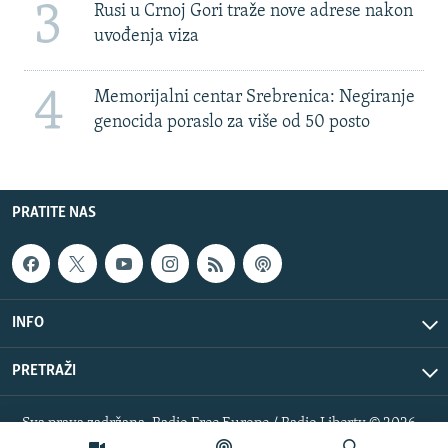
3
Rusi u Crnoj Gori traže nove adrese nakon
uvođenja viza
4
Memorijalni centar Srebrenica: Negiranje
genocida poraslo za više od 50 posto
PRATITE NAS
INFO
PRETRAŽI
Sva prava zadržana. Radio Free Europe / Radio Liberty © 2026
RFE/RL, Inc.