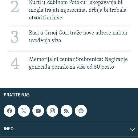
2
Kurti u Zubinom Potoku: Iskopavanja bi
mogla trajati mjesecima, Srbija bi trebala
otvoriti arhive
3
Rusi u Crnoj Gori traže nove adrese nakon
uvođenja viza
4
Memorijalni centar Srebrenica: Negiranje
genocida poraslo za više od 50 posto
PRATITE NAS
INFO