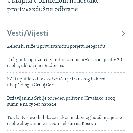
Ukrajina u kritičnom nedostaku
protivvazdušne odbrane
Vesti/Vijesti
Zelenski stiže u prvu zvaničnu posjetu Beogradu
Podignuta optužnica za ratne zločine u Đakovici protiv 20
osoba, uključujući Radoičića
SAD uputile zahtev za izručenje iranskog hakera
uhapšenog u Crnoj Gori
Državljaninu Srbije određen pritvor u Hrvatskoj zbog
sumnje na cyber napade
Tužilaštvo izvodi dokaze nakon nedavnog hapšenja jedne
osobe zbog sumnje na ratni zločin na Kosovu