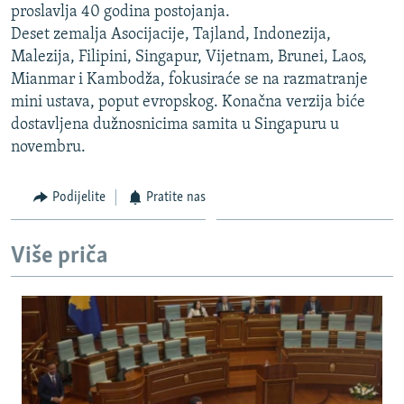
proslavlja 40 godina postojanja.
ISPRIČAJ MI
Deset zemalja Asocijacije, Tajland, Indonezija,
DNEVNO@RSE
Malezija, Filipini, Singapur, Vijetnam, Brunei, Laos,
Mianmar i Kambodža, fokusiraće se na razmatranje
SPECIJALI RSE
mini ustava, poput evropskog. Konačna verzija biće
VIŠE OD NASLOVA
dostavljena dužnosnicima samita u Singapuru u
PRATITE NAS
novembru.
GENOCID U SREBRENICI
POPLAVE I KLIZIŠTA U BIH 2024.
Podijelite
Pratite nas
TV LIBERTY
Sve RFE/RL stranice
POST SCRIPTUM
Više priča
MOJA EVROPA
TRI DECENIJE OD RATA U BIH
SVE KARTE DEJTONA
NASTANAK I RASPAD JUGOSLAVIJE