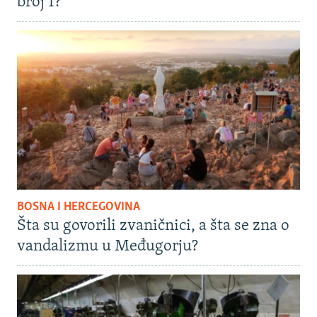
broj 1?
BOSNA I HERCEGOVINA
Šta su govorili zvaničnici, a šta se zna o
vandalizmu u Međugorju?