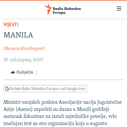
Dostupni
linkovi
Pređite
VIJESTI
na
VIJESTI
MANILA
glavni
BOSNA I HERCEGOVINA
sadržaj
Dženana Karabegović
SRBIJA
Pređite
na
30. juli/srpanj, 2007.
KOSOVO
glavnu
CRNA GORA
navigaciju
Podijelite
Pređite
VIZUELNO
na
Dodajte Radio Slobodna Evropa u vaš Google izvor
PODCASTI
VIDEO
pretragu
RAT U UKRAJINI
FOTOGALERIJE
Ministri vanjskih poslova Asocijacije nacija Jugoistočne
Azije (Asean) započeli su danas u Manili godišnji
KINA NA BALKANU
INFOGRAFIKE
sastanak fokusiran na izradi zajedničke povelje, vrlo
RSE PRIČE IZ SVIJETA
značajan test za ovu organizaciju koja u augustu