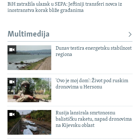
BiH zatražila ulazak u SEPA: Jeftiniji transferi novca iz
inostranstva korak bliže građanima
Multimedija
Dunav testira energetsku stabilnost
regiona
'Ovo je moj dom': Život pod ruskim
dronovima u Hersonu
Rusija lansirala smrtonosnu
balističku raketu, napad dronovima
na Kijevsku oblast