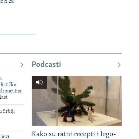
oći za
Podcasti
a
lističku
 dronovima
last
u Srbiji
Kako su ratni recepti i lego-
onovi