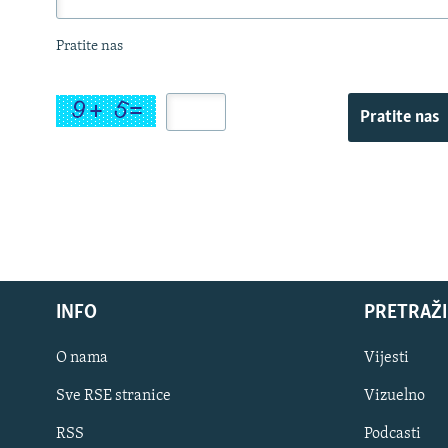
Pratite nas
Pratite nas
INFO
PRETRAŽI
O nama
Vijesti
Sve RSE stranice
Vizuelno
PRATITE NAS
RSS
Podcasti