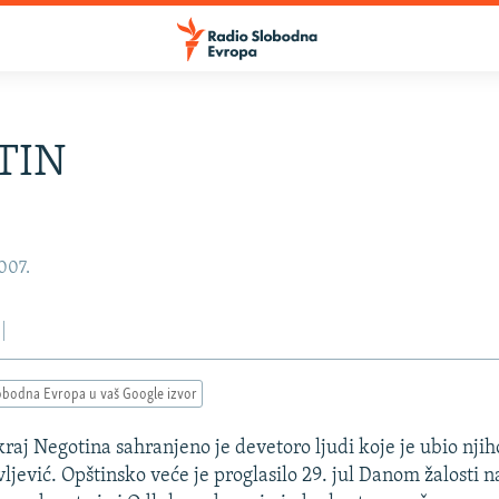
TIN
2007.
obodna Evropa u vaš Google izvor
raj Negotina sahranjeno je devetoro ljudi koje je ubio njih
jević. Opštinsko veće je proglasilo 29. jul Danom žalosti na 