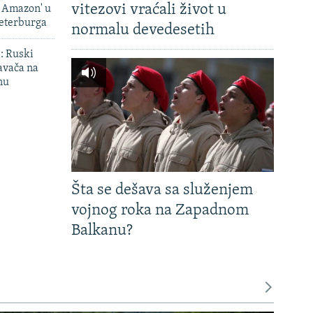
vitezovi vraćali život u
i Amazon' u
Peterburga
normalu devedesetih
': Ruski
avača na
nu
Šta se dešava sa služenjem
vojnog roka na Zapadnom
Balkanu?