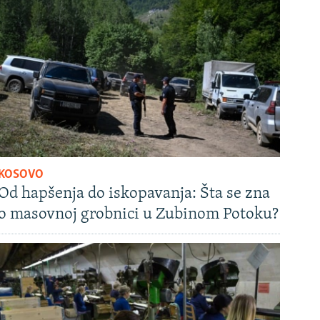
KOSOVO
Od hapšenja do iskopavanja: Šta se zna
o masovnoj grobnici u Zubinom Potoku?