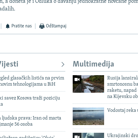
n, a doneta je i Odluka o davanju jednokratne novčane pom
adalih.
Pratite nas
Odštampaj
ijesti
Multimedija
zgled glasačkih listića na prvim
Rusija lansiral
 novim tehnologijama u BiH
smrtonosnu ba
raketu, napad
na Kijevsku ob
 savez Kosova traži poziciju
ka
Vodostaj reka 
 ljudska prava: Iran od marta
jmanje 56 osoba
Ukrajinski dr