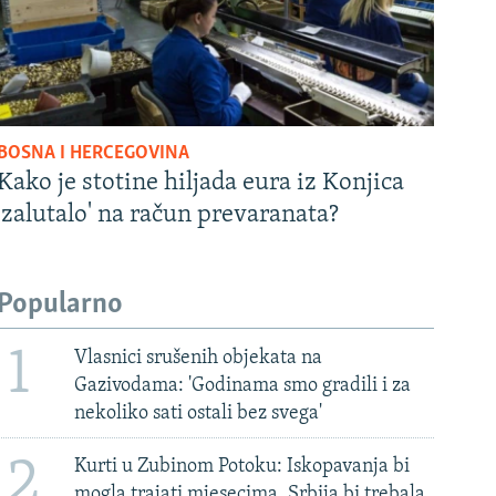
BOSNA I HERCEGOVINA
Kako je stotine hiljada eura iz Konjica
'zalutalo' na račun prevaranata?
Popularno
1
Vlasnici srušenih objekata na
Gazivodama: 'Godinama smo gradili i za
nekoliko sati ostali bez svega'
2
Kurti u Zubinom Potoku: Iskopavanja bi
mogla trajati mjesecima, Srbija bi trebala