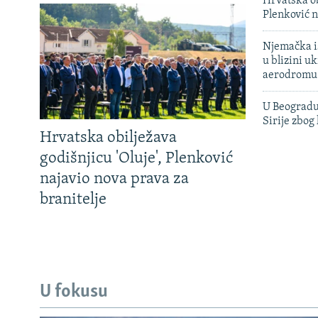
Hrvatska ob
Plenković n
Njemačka is
u blizini u
aerodromu
U Beogradu
Sirije zbog
Hrvatska obilježava
godišnjicu 'Oluje', Plenković
najavio nova prava za
branitelje
U fokusu