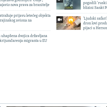
ilježava godišnjicu 'Oluje',
pogodili 'rusk
ajavio nova prava za branitelje
blizini Sankt 
tražuje prijavu letećeg objekta
'Ljudski safari
krajinskog aviona na
dron lovi prod
pijaci u Herso
 uhapšena dvojica državljana
 krijumčarenja migranta u EU