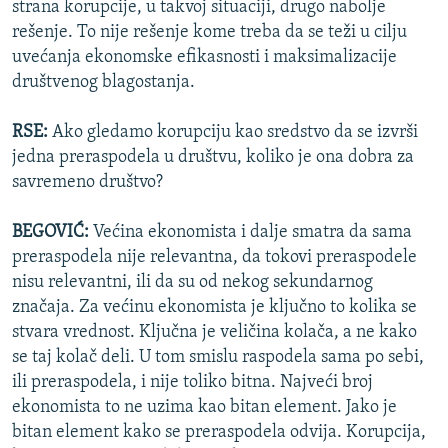
strana korupcije, u takvoj situaciji, drugo nabolje
rešenje. To nije rešenje kome treba da se teži u cilju
uvećanja ekonomske efikasnosti i maksimalizacije
društvenog blagostanja.
RSE:
Ako gledamo korupciju kao sredstvo da se izvrši
jedna preraspodela u društvu, koliko je ona dobra za
savremeno društvo?
BEGOVIĆ:
Većina ekonomista i dalje smatra da sama
preraspodela nije relevantna, da tokovi preraspodele
nisu relevantni, ili da su od nekog sekundarnog
značaja. Za većinu ekonomista je ključno to kolika se
stvara vrednost. Ključna je veličina kolača, a ne kako
se taj kolač deli. U tom smislu raspodela sama po sebi,
ili preraspodela, i nije toliko bitna. Najveći broj
ekonomista to ne uzima kao bitan element. Jako je
bitan element kako se preraspodela odvija. Korupcija,