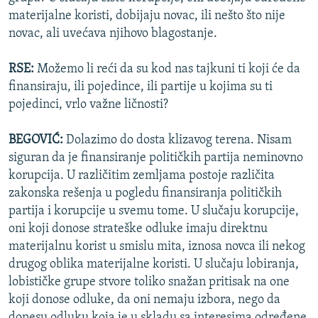
materijalne koristi, dobijaju novac, ili nešto što nije
novac, ali uvećava njihovo blagostanje.
RSE:
Možemo li reći da su kod nas tajkuni ti koji će da
finansiraju, ili pojedince, ili partije u kojima su ti
pojedinci, vrlo važne ličnosti?
BEGOVIĆ:
Dolazimo do dosta klizavog terena. Nisam
siguran da je finansiranje političkih partija neminovno
korupcija. U različitim zemljama postoje različita
zakonska rešenja u pogledu finansiranja političkih
partija i korupcije u svemu tome. U slučaju korupcije,
oni koji donose strateške odluke imaju direktnu
materijalnu korist u smislu mita, iznosa novca ili nekog
drugog oblika materijalne koristi. U slučaju lobiranja,
lobističke grupe stvore toliko snažan pritisak na one
koji donose odluke, da oni nemaju izbora, nego da
donesu odluku koja je u skladu sa interesima određene