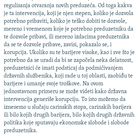
regulisanja otvaranja novih preduzeća. Od toga kakva
je ta intervencija, koji je njen stepen, koliko je dozvola
potrebno pribaviti, koliko je teško dobiti te dozvole,
mereno i vremenom koje je potrebno preduzetniku da
te dozvole pribavi, ili mereno izdacima preduzetnika
da se te dozvole pribave, zavisi, pokazalo se, i
korupcija. Ukoliko su te barijere visoke, kao i sve što je
potrebno da se uradi da bi se započela neka delatnost,
preduzetnici će imati podsticaj da podmićivanjem
državnih službenika, koji rade u toj oblasti, zaobiđu te
barijere i umanje svoje troškove. Na ovom
jednostavnom primeru se može videti kako državna
intervencija generiše korupciju. To isto možemo da
iznesemo u slučaju carinskih stopa, carinskih barijera
ili bilo kojih drugih barijera, bilo kojih drugih državnih
politika koje sputavaju ekonomske slobode i slobode
preduzetnika.