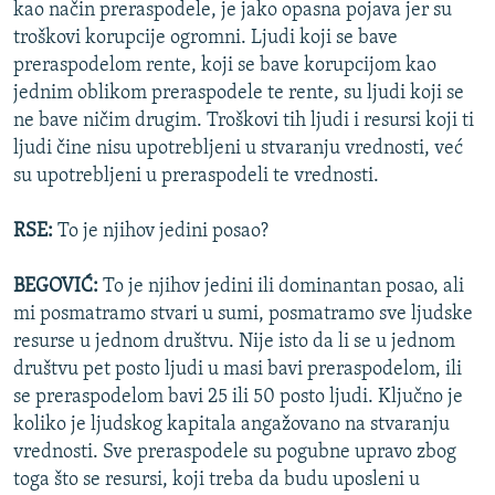
kao način preraspodele, je jako opasna pojava jer su
troškovi korupcije ogromni. Ljudi koji se bave
preraspodelom rente, koji se bave korupcijom kao
jednim oblikom preraspodele te rente, su ljudi koji se
ne bave ničim drugim. Troškovi tih ljudi i resursi koji ti
ljudi čine nisu upotrebljeni u stvaranju vrednosti, već
su upotrebljeni u preraspodeli te vrednosti.
RSE:
To je njihov jedini posao?
BEGOVIĆ:
To je njihov jedini ili dominantan posao, ali
mi posmatramo stvari u sumi, posmatramo sve ljudske
resurse u jednom društvu. Nije isto da li se u jednom
društvu pet posto ljudi u masi bavi preraspodelom, ili
se preraspodelom bavi 25 ili 50 posto ljudi. Ključno je
koliko je ljudskog kapitala angažovano na stvaranju
vrednosti. Sve preraspodele su pogubne upravo zbog
toga što se resursi, koji treba da budu uposleni u