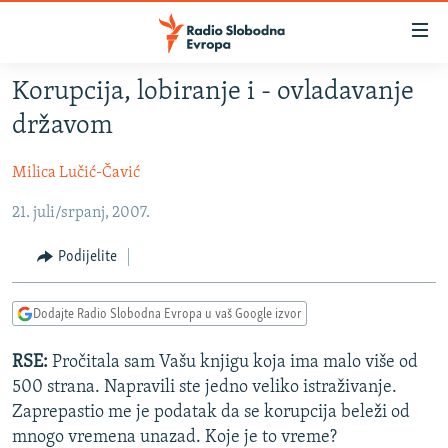
Dostupni
linkovi
Pređite
Korupcija, lobiranje i - ovladavanje
na
VIJESTI
državom
glavni
BOSNA I HERCEGOVINA
sadržaj
Milica Lučić-Čavić
SRBIJA
Pređite
na
21. juli/srpanj, 2007.
KOSOVO
glavnu
CRNA GORA
navigaciju
Podijelite
Pređite
VIZUELNO
na
Dodajte Radio Slobodna Evropa u vaš Google izvor
PODCASTI
VIDEO
pretragu
RAT U UKRAJINI
FOTOGALERIJE
RSE:
Pročitala sam Vašu knjigu koja ima malo više od
500 strana. Napravili ste jedno veliko istraživanje.
KINA NA BALKANU
INFOGRAFIKE
Zaprepastio me je podatak da se korupcija beleži od
RSE PRIČE IZ SVIJETA
mnogo vremena unazad. Koje je to vreme?