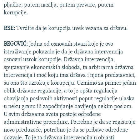
pljačke, putem nasilja, putem prevare, putem
korupcije.
RSE:
Tvrdite da je korupcija uvek vezana za državu.
BEGOVIĆ:
Jedna od osnovnih stvari koje je ovo
istraživanje pokazalo je da je državna intervencija
osnovni uzrok korupcije. Državna intervencija,
sputavanje ekonomskih sloboda, ta arbitrarna državna
intervencija i moć koju ima država i njena predstavnici,
su ono što uzrokuje korupciju. Uzmimo za primer jedan
oblik državne regulacije, a to je opšta regulacija
obavljanja poslovnih aktivnosti poput regulacije ulaska
u neku granu ili započinjanje bavljenja nekim poslom.
U svim državama sveta postoje određene
administrativne procedure. Potrebno je da se registruje
novo preduzeće, potrebno je da se pribave određene
dozvole. To je ta državna intervencija u oblasti