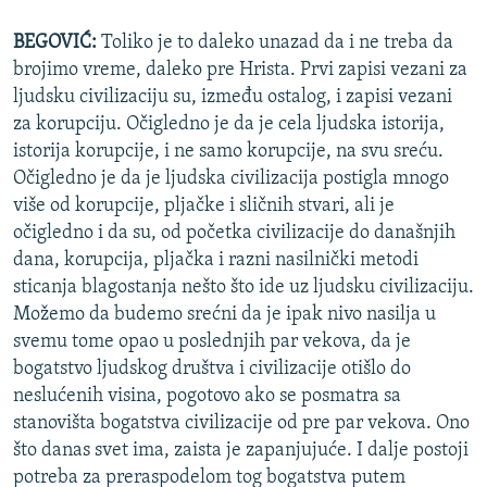
ISPRIČAJ MI
BEGOVIĆ:
Toliko je to daleko unazad da i ne treba da
DNEVNO@RSE
brojimo vreme, daleko pre Hrista. Prvi zapisi vezani za
ljudsku civilizaciju su, između ostalog, i zapisi vezani
SPECIJALI RSE
za korupciju. Očigledno je da je cela ljudska istorija,
VIŠE OD NASLOVA
istorija korupcije, i ne samo korupcije, na svu sreću.
PRATITE NAS
Očigledno je da je ljudska civilizacija postigla mnogo
GENOCID U SREBRENICI
više od korupcije, pljačke i sličnih stvari, ali je
POPLAVE I KLIZIŠTA U BIH 2024.
očigledno i da su, od početka civilizacije do današnjih
TV LIBERTY
Sve RFE/RL stranice
dana, korupcija, pljačka i razni nasilnički metodi
sticanja blagostanja nešto što ide uz ljudsku civilizaciju.
POST SCRIPTUM
Možemo da budemo srećni da je ipak nivo nasilja u
MOJA EVROPA
svemu tome opao u poslednjih par vekova, da je
bogatstvo ljudskog društva i civilizacije otišlo do
TRI DECENIJE OD RATA U BIH
neslućenih visina, pogotovo ako se posmatra sa
SVE KARTE DEJTONA
stanovišta bogatstva civilizacije od pre par vekova. Ono
što danas svet ima, zaista je zapanjujuće. I dalje postoji
NASTANAK I RASPAD JUGOSLAVIJE
potreba za preraspodelom tog bogatstva putem