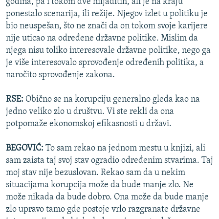
godina, pa i tokom dve hiljaditih, ali je na kraju
ponestalo scenarija, ili režije. Njegov izlet u politiku je
bio neuspešan, što ne znači da on tokom svoje karijere
nije uticao na određene državne politike. Mislim da
njega nisu toliko interesovale državne politike, nego ga
je više interesovalo sprovođenje određenih politika, a
naročito sprovođenje zakona.
RSE:
Obično se na korupciju generalno gleda kao na
jedno veliko zlo u društvu. Vi ste rekli da ona
potpomaže ekonomskoj efikasnosti u državi.
BEGOVIĆ:
To sam rekao na jednom mestu u knjizi, ali
sam zaista taj svoj stav ogradio određenim stvarima. Taj
moj stav nije bezuslovan. Rekao sam da u nekim
situacijama korupcija može da bude manje zlo. Ne
može nikada da bude dobro. Ona može da bude manje
zlo upravo tamo gde postoje vrlo razgranate državne