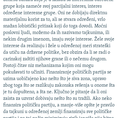
grupe koja nameće svoj parcijalni interes, interes
određene interesne grupe. Oni ne dobijaju direktnu
materijalnu korist za to, ali se stvara određeni, vrlo
snažan lobistički pritisak koji do toga dovodi. Moćni
poslovni ljudi, možemo da ih nazivamo tajkunima, ili
nekim drugim imenom, imaju svoje interese. Žele svoje
interese da realizuju i žele u određenoj meri strateški
da utiču na državne politike, bez obzira da li se radi o
carinskoj zaštiti njihove grane ili o nečemu drugom.
Postoji čitav niz mehanizama kojim oni mogu
pokušavati to učiniti. Finansiranje političkih partija se
uzima uobičajeno kao nešto što je siva zona, upravo
zbog toga što se razlikuju zakonska rešenja u onome šta
je tu dopušteno, a šta ne. Ključno je pitanje da li oni
zaista za uzvrat dobivaju nešto što su tražili. Ako neko
finansira političku partiju, a manje-više opšte je pravilo
da tajkuni u određenoj zemlji finansiraju sve političke