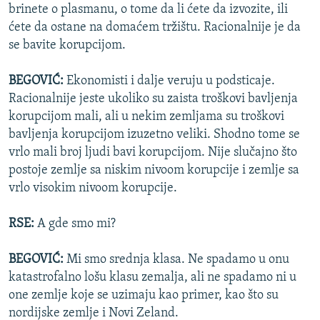
brinete o plasmanu, o tome da li ćete da izvozite, ili
ćete da ostane na domaćem tržištu. Racionalnije je da
se bavite korupcijom.
BEGOVIĆ:
Ekonomisti i dalje veruju u podsticaje.
Racionalnije jeste ukoliko su zaista troškovi bavljenja
korupcijom mali, ali u nekim zemljama su troškovi
bavljenja korupcijom izuzetno veliki. Shodno tome se
vrlo mali broj ljudi bavi korupcijom. Nije slučajno što
postoje zemlje sa niskim nivoom korupcije i zemlje sa
vrlo visokim nivoom korupcije.
RSE:
A gde smo mi?
BEGOVIĆ:
Mi smo srednja klasa. Ne spadamo u onu
katastrofalno lošu klasu zemalja, ali ne spadamo ni u
one zemlje koje se uzimaju kao primer, kao što su
nordijske zemlje i Novi Zeland.