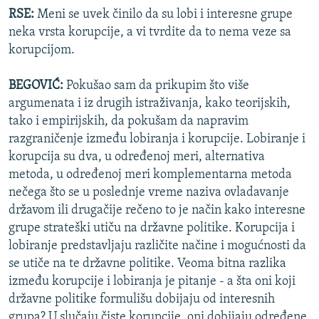
RSE:
Meni se uvek činilo da su lobi i interesne grupe
neka vrsta korupcije, a vi tvrdite da to nema veze sa
korupcijom.
BEGOVIĆ:
Pokušao sam da prikupim što više
argumenata i iz drugih istraživanja, kako teorijskih,
tako i empirijskih, da pokušam da napravim
razgraničenje između lobiranja i korupcije. Lobiranje i
korupcija su dva, u određenoj meri, alternativa
metoda, u određenoj meri komplementarna metoda
nečega što se u poslednje vreme naziva ovladavanje
državom ili drugačije rečeno to je način kako interesne
grupe strateški utiču na državne politike. Korupcija i
lobiranje predstavljaju različite načine i mogućnosti da
se utiče na te državne politike. Veoma bitna razlika
između korupcije i lobiranja je pitanje - a šta oni koji
državne politike formulišu dobijaju od interesnih
grupa? U slučaju čiste korupcije, oni dobijaju određene