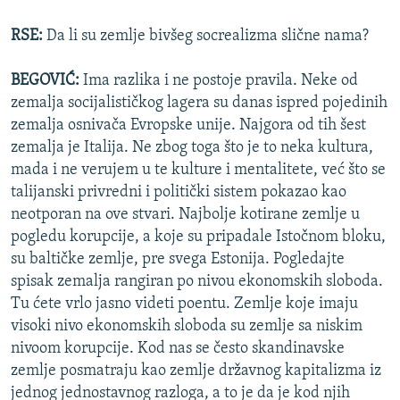
RSE:
Da li su zemlje bivšeg socrealizma slične nama?
BEGOVIĆ:
Ima razlika i ne postoje pravila. Neke od
zemalja socijalističkog lagera su danas ispred pojedinih
zemalja osnivača Evropske unije. Najgora od tih šest
zemalja je Italija. Ne zbog toga što je to neka kultura,
mada i ne verujem u te kulture i mentalitete, već što se
talijanski privredni i politički sistem pokazao kao
neotporan na ove stvari. Najbolje kotirane zemlje u
pogledu korupcije, a koje su pripadale Istočnom bloku,
su baltičke zemlje, pre svega Estonija. Pogledajte
spisak zemalja rangiran po nivou ekonomskih sloboda.
Tu ćete vrlo jasno videti poentu. Zemlje koje imaju
visoki nivo ekonomskih sloboda su zemlje sa niskim
nivoom korupcije. Kod nas se često skandinavske
zemlje posmatraju kao zemlje državnog kapitalizma iz
jednog jednostavnog razloga, a to je da je kod njih