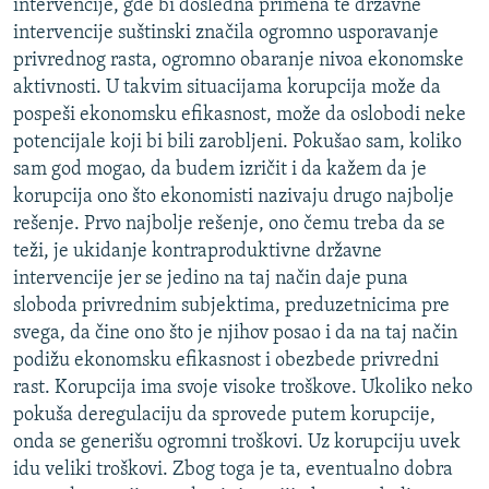
intervencije, gde bi dosledna primena te državne
intervencije suštinski značila ogromno usporavanje
privrednog rasta, ogromno obaranje nivoa ekonomske
aktivnosti. U takvim situacijama korupcija može da
pospeši ekonomsku efikasnost, može da oslobodi neke
potencijale koji bi bili zarobljeni. Pokušao sam, koliko
sam god mogao, da budem izričit i da kažem da je
korupcija ono što ekonomisti nazivaju drugo najbolje
rešenje. Prvo najbolje rešenje, ono čemu treba da se
teži, je ukidanje kontraproduktivne državne
intervencije jer se jedino na taj način daje puna
sloboda privrednim subjektima, preduzetnicima pre
svega, da čine ono što je njihov posao i da na taj način
podižu ekonomsku efikasnost i obezbede privredni
rast. Korupcija ima svoje visoke troškove. Ukoliko neko
pokuša deregulaciju da sprovede putem korupcije,
onda se generišu ogromni troškovi. Uz korupciju uvek
idu veliki troškovi. Zbog toga je ta, eventualno dobra