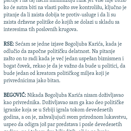
partije i na taj način minimizuju rizik jer više nije bitno
ko će sutra biti na vlasti pošto sve kontrolišu, ključno je
pitanje da li zaista dobija te protiv-usluge i da li su
zaista državne politike do kojih se dolazi u skladu sa
interesima tih poslovnih krugova.
RSE:
Sećam se jedne izjave Bogoljuba Karića, kada je
odlučio da započne političku delatnost. Na pitanje
zašto on to radi kada je već jedan uspešan biznismen i
bogat čovek, rekao je da je važno da bude u politici, da
bude jedan od kreatora političkog miljea koji je
privrednicima jako bitan.
BEGOVIĆ:
Nikada Bogoljuba Karića nisam doživljavao
kao privrednika. Doživljavao sam ga kao deo političke
igranke koja se u Srbiji igrala tokom devedesetih
godina, a on je, zahvaljujući svom prirodnom lukavstvu,
uspeo da odigra još par predstava i posle devedesetih