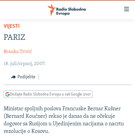
Dostupni
linkovi
Pređite
VIJESTI
na
VIJESTI
PARIZ
glavni
BOSNA I HERCEGOVINA
sadržaj
Branka Trivić
SRBIJA
Pređite
na
18. juli/srpanj, 2007.
KOSOVO
glavnu
CRNA GORA
navigaciju
Podijelite
Pređite
VIZUELNO
na
Dodajte Radio Slobodna Evropa u vaš Google izvor
PODCASTI
VIDEO
pretragu
RAT U UKRAJINI
FOTOGALERIJE
Ministar spoljnih poslova Francuske Bernar Kušner
(Bernard Koućner) rekao je danas da ne očekuje
KINA NA BALKANU
INFOGRAFIKE
dogovor sa Rusijom u Ujedinjenim nacijama o nacrtu
RSE PRIČE IZ SVIJETA
rezolucije o Kosovu.