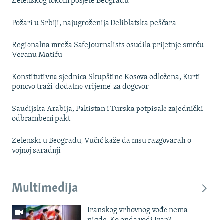
Zelenskog tokom posjete Beogradu
Požari u Srbiji, najugroženija Deliblatska peščara
Regionalna mreža SafeJournalists osudila prijetnje smrću
Veranu Matiću
Konstitutivna sjednica Skupštine Kosova odložena, Kurti
ponovo traži 'dodatno vrijeme' za dogovor
Saudijska Arabija, Pakistan i Turska potpisale zajednički
odbrambeni pakt
Zelenski u Beogradu, Vučić kaže da nisu razgovarali o
vojnoj saradnji
Multimedija
Iranskog vrhovnog vođe nema
nigde. Ko onda vodi Iran?