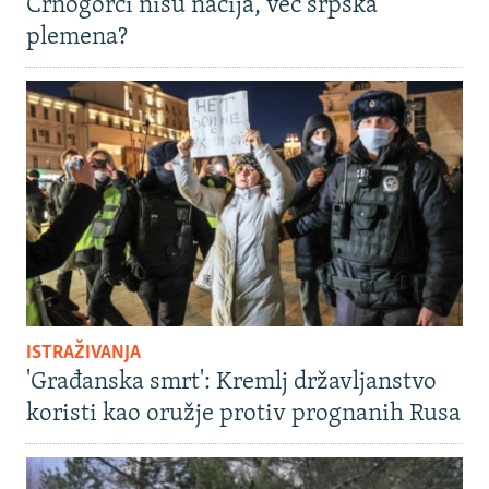
Crnogorci nisu nacija, već srpska
plemena?
ISTRAŽIVANJA
'Građanska smrt': Kremlj državljanstvo
koristi kao oružje protiv prognanih Rusa