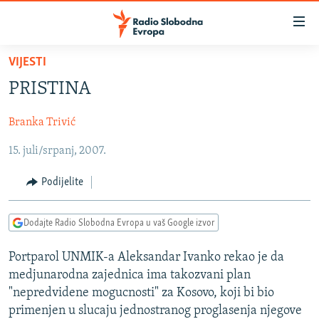
Dostupni
linkovi
Pređite
VIJESTI
na
VIJESTI
PRISTINA
glavni
BOSNA I HERCEGOVINA
sadržaj
Branka Trivić
SRBIJA
Pređite
na
15. juli/srpanj, 2007.
KOSOVO
glavnu
CRNA GORA
navigaciju
Podijelite
Pređite
VIZUELNO
na
Dodajte Radio Slobodna Evropa u vaš Google izvor
PODCASTI
VIDEO
pretragu
RAT U UKRAJINI
FOTOGALERIJE
Portparol UNMIK-a Aleksandar Ivanko rekao je da
medjunarodna zajednica ima takozvani plan
KINA NA BALKANU
INFOGRAFIKE
"nepredvidene mogucnosti" za Kosovo, koji bi bio
RSE PRIČE IZ SVIJETA
primenjen u slucaju jednostranog proglasenja njegove