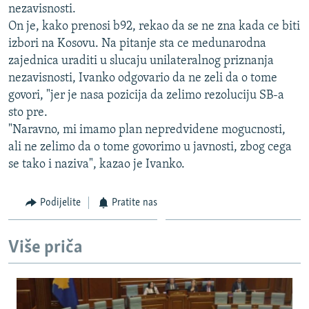
nezavisnosti.
ISPRIČAJ MI
On je, kako prenosi b92, rekao da se ne zna kada ce biti
DNEVNO@RSE
izbori na Kosovu. Na pitanje sta ce medunarodna
zajednica uraditi u slucaju unilateralnog priznanja
SPECIJALI RSE
nezavisnosti, Ivanko odgovario da ne zeli da o tome
VIŠE OD NASLOVA
govori, "jer je nasa pozicija da zelimo rezoluciju SB-a
PRATITE NAS
sto pre.
GENOCID U SREBRENICI
"Naravno, mi imamo plan nepredvidene mogucnosti,
POPLAVE I KLIZIŠTA U BIH 2024.
ali ne zelimo da o tome govorimo u javnosti, zbog cega
TV LIBERTY
Sve RFE/RL stranice
se tako i naziva", kazao je Ivanko.
POST SCRIPTUM
Podijelite
Pratite nas
MOJA EVROPA
TRI DECENIJE OD RATA U BIH
Više priča
SVE KARTE DEJTONA
NASTANAK I RASPAD JUGOSLAVIJE