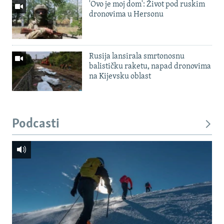
'Ovo je moj dom': Život pod ruskim
dronovima u Hersonu
Rusija lansirala smrtonosnu
balističku raketu, napad dronovima
na Kijevsku oblast
Podcasti