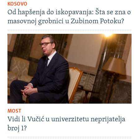
KOSOVO
Od hapšenja do iskopavanja: Šta se zna o
masovnoj grobnici u Zubinom Potoku?
MOST
Vidi li Vučić u univerzitetu neprijatelja
broj 1?