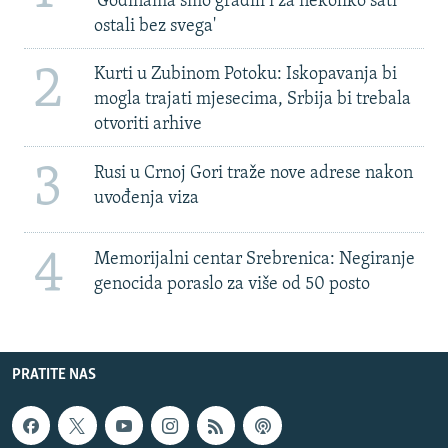
'Godinama smo gradili i za nekoliko sati
ostali bez svega'
2
Kurti u Zubinom Potoku: Iskopavanja bi
mogla trajati mjesecima, Srbija bi trebala
otvoriti arhive
3
Rusi u Crnoj Gori traže nove adrese nakon
uvođenja viza
4
Memorijalni centar Srebrenica: Negiranje
genocida poraslo za više od 50 posto
PRATITE NAS