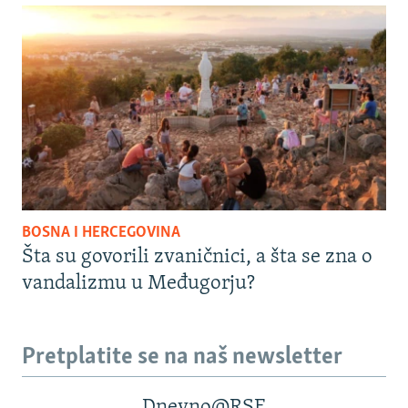
BOSNA I HERCEGOVINA
Šta su govorili zvaničnici, a šta se zna o
vandalizmu u Međugorju?
Pretplatite se na naš newsletter
Dnevno@RSE