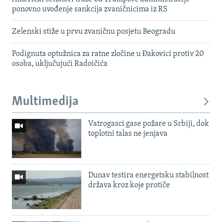
ponovno uvođenje sankcija zvaničnicima iz RS
Zelenski stiže u prvu zvaničnu posjetu Beogradu
Podignuta optužnica za ratne zločine u Đakovici protiv 20
osoba, uključujući Radoičića
Multimedija
Vatrogasci gase požare u Srbiji, dok
toplotni talas ne jenjava
Dunav testira energetsku stabilnost
država kroz koje protiče