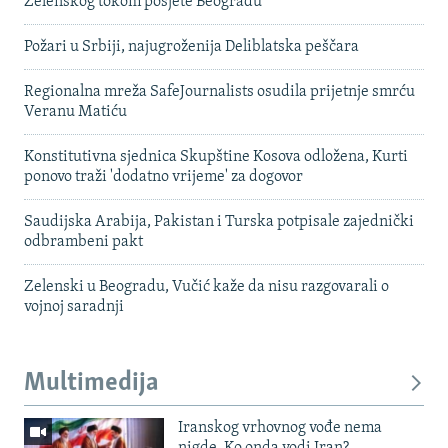
Zelenskog tokom posjete Beogradu
Požari u Srbiji, najugroženija Deliblatska peščara
Regionalna mreža SafeJournalists osudila prijetnje smrću
Veranu Matiću
Konstitutivna sjednica Skupštine Kosova odložena, Kurti
ponovo traži 'dodatno vrijeme' za dogovor
Saudijska Arabija, Pakistan i Turska potpisale zajednički
odbrambeni pakt
Zelenski u Beogradu, Vučić kaže da nisu razgovarali o
vojnoj saradnji
Multimedija
Iranskog vrhovnog vođe nema
nigde. Ko onda vodi Iran?