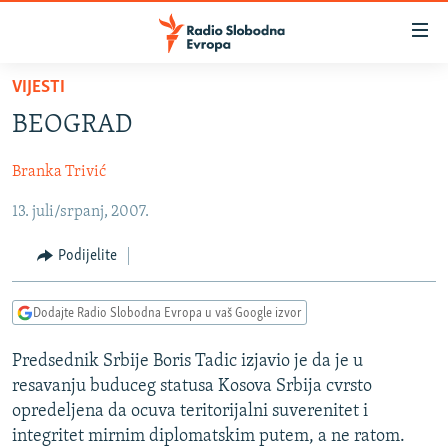
Dostupni
linkovi
Pređite
VIJESTI
na
VIJESTI
BEOGRAD
glavni
BOSNA I HERCEGOVINA
sadržaj
Branka Trivić
SRBIJA
Pređite
na
13. juli/srpanj, 2007.
KOSOVO
glavnu
CRNA GORA
navigaciju
Podijelite
Pređite
VIZUELNO
na
Dodajte Radio Slobodna Evropa u vaš Google izvor
PODCASTI
VIDEO
pretragu
RAT U UKRAJINI
FOTOGALERIJE
Predsednik Srbije Boris Tadic izjavio je da je u
resavanju buduceg statusa Kosova Srbija cvrsto
KINA NA BALKANU
INFOGRAFIKE
opredeljena da ocuva teritorijalni suverenitet i
RSE PRIČE IZ SVIJETA
integritet mirnim diplomatskim putem, a ne ratom.