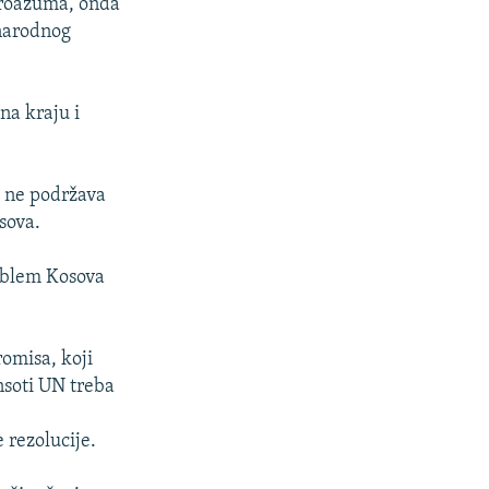
proazuma, onda
narodnog
na kraju i
a ne podržava
sova.
roblem Kosova
omisa, koji
nsoti UN treba
 rezolucije.