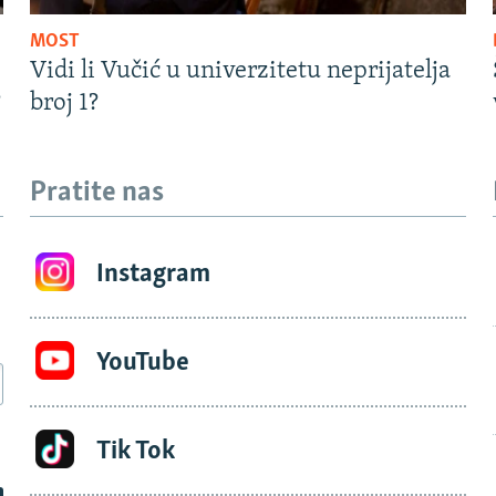
MOST
Vidi li Vučić u univerzitetu neprijatelja
?
broj 1?
Pratite nas
Instagram
YouTube
Tik Tok