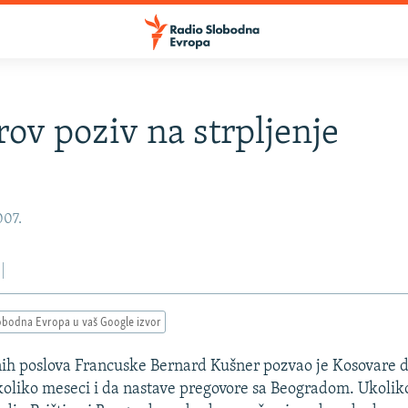
ov poziv na strpljenje
007.
obodna Evropa u vaš Google izvor
nih poslova Francuske Bernard Kušner pozvao je Kosovare 
nekoliko meseci i da nastave pregovore sa Beogradom. Ukoliko