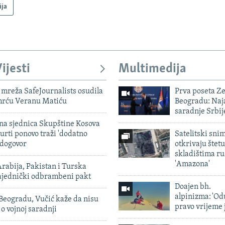
ija
ijesti
Multimedija
mreža SafeJournalists osudila
Prva poseta Z
smrću Veranu Matiću
Beogradu: Naja
saradnje Srbij
vna sjednica Skupštine Kosova
urti ponovo traži 'dodatno
Satelitski sni
 dogovor
otkrivaju štetu
skladištima r
'Amazona'
rabija, Pakistan i Turska
zajednički odbrambeni pakt
Doajen bh.
alpinizma: 'Od
Beogradu, Vučić kaže da nisu
pravo vrijeme 
 o vojnoj saradnji