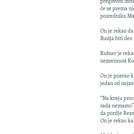
ISPRIČAJ MI
pregovora izme
će se prema n
DNEVNO@RSE
posrednika Mar
SPECIJALI RSE
On je rekao da 
VIŠE OD NASLOVA
Rusija biti deo
GENOCID U SREBRENICI
Kušner je reka
POPLAVE I KLIZIŠTA U BIH 2024.
nezavisnost Ko
TV LIBERTY
On je pozvao k
POST SCRIPTUM
jedan od najzob
MOJA EVROPA
TRI DECENIJE OD RATA U BIH
“Na kraju proc
sada nemamo”, 
SVE KARTE DEJTONA
da pordje Rezo
NASTANAK I RASPAD JUGOSLAVIJE
On je rekao ka