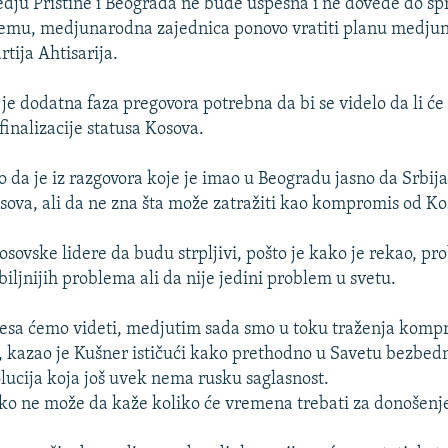
dju Prištine i Beograda ne bude uspešna i ne dovede do s
jemu, medjunarodna zajednica ponovo vratiti planu medju
tija Ahtisarija.
je dodatna faza pregovora potrebna da bi se videlo da li će 
 finalizacije statusa Kosova.
o da je iz razgovora koje je imao u Beogradu jasno da Srbij
sova, ali da ne zna šta može zatražiti kao kompromis od Ko
osovske lidere da budu strpljivi, pošto je kako je rekao, p
iljnijih problema ali da nije jedini problem u svetu.
esa ćemo videti, medjutim sada smo u toku traženja kompr
kazao je Kušner ističući kako prethodno u Savetu bezbed
lucija koja još uvek nema rusku saglasnost.
ko ne može da kaže koliko će vremena trebati za donošenje