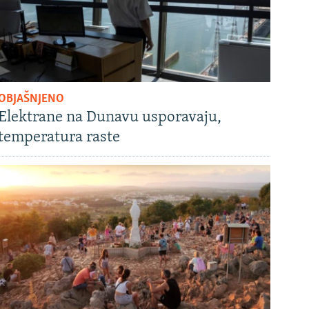
OBJAŠNJENO
Elektrane na Dunavu usporavaju,
temperatura raste