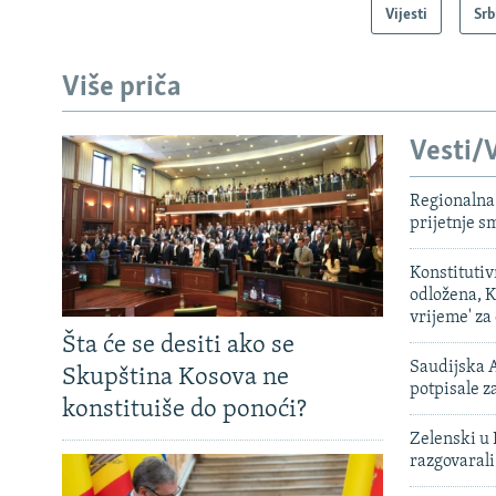
Vijesti
Srb
Više priča
Vesti/V
Regionalna 
prijetnje 
Konstituti
odložena, K
vrijeme' za
Šta će se desiti ako se
Saudijska A
Skupština Kosova ne
potpisale 
konstituiše do ponoći?
Zelenski u 
razgovarali