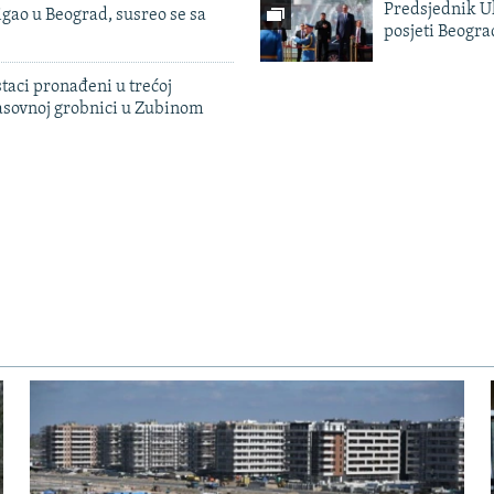
Predsjednik U
igao u Beograd, susreo se sa
posjeti Beogr
taci pronađeni u trećoj
sovnoj grobnici u Zubinom