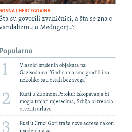
BOSNA I HERCEGOVINA
Šta su govorili zvaničnici, a šta se zna o
vandalizmu u Međugorju?
Popularno
1
Vlasnici srušenih objekata na
Gazivodama: 'Godinama smo gradili i za
nekoliko sati ostali bez svega'
2
Kurti u Zubinom Potoku: Iskopavanja bi
mogla trajati mjesecima, Srbija bi trebala
otvoriti arhive
3
Rusi u Crnoj Gori traže nove adrese nakon
uvođenja viza