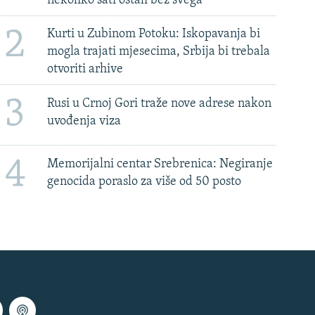
nekoliko sati ostali bez svega'
2
Kurti u Zubinom Potoku: Iskopavanja bi
mogla trajati mjesecima, Srbija bi trebala
otvoriti arhive
3
Rusi u Crnoj Gori traže nove adrese nakon
uvođenja viza
4
Memorijalni centar Srebrenica: Negiranje
genocida poraslo za više od 50 posto