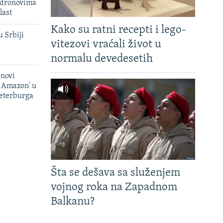
 dronovima
last
Kako su ratni recepti i lego-
u Srbiji
vitezovi vraćali život u
normalu devedesetih
onovi
i Amazon' u
Peterburga
Šta se dešava sa služenjem
vojnog roka na Zapadnom
Balkanu?