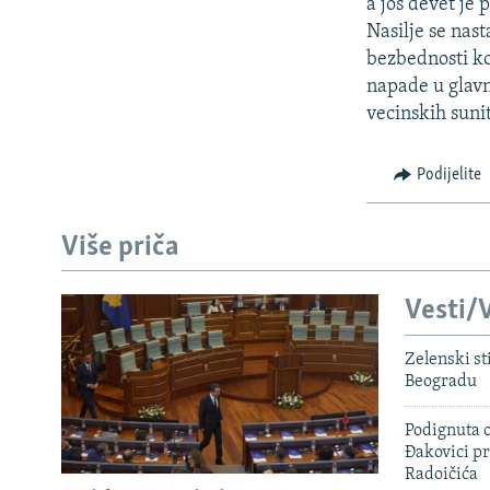
ISPRIČAJ MI
a jos devet je 
Nasilje se nas
DNEVNO@RSE
bezbednosti ko
SPECIJALI RSE
napade u glavn
vecinskih sunit
VIŠE OD NASLOVA
GENOCID U SREBRENICI
Podijelite
POPLAVE I KLIZIŠTA U BIH 2024.
TV LIBERTY
Više priča
POST SCRIPTUM
Vesti/V
MOJA EVROPA
TRI DECENIJE OD RATA U BIH
Zelenski st
Beogradu
SVE KARTE DEJTONA
Podignuta o
NASTANAK I RASPAD JUGOSLAVIJE
Đakovici pr
Radoičića