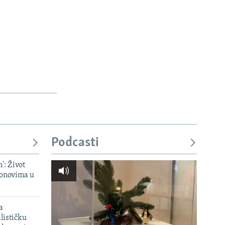
Podcasti
': Život
onovima u
a
lističku