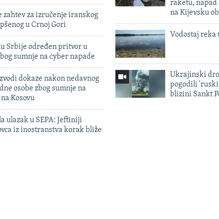
raketu, napad
na Kijevsku ob
 zahtev za izručenje iranskog
pšenog u Crnoj Gori
Vodostaj reka 
u Srbije određen pritvor u
zbog sumnje na cyber napade
Ukrajinski dr
 izvodi dokaze nakon nedavnog
pogodili 'rusk
edne osobe zbog sumnje na
blizini Sankt 
n na Kosovu
a ulazak u SEPA: Jeftiniji
ovca iz inostranstva korak bliže