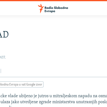
AD
007.
obodna Evropa u vaš Google izvor
racke vlade ubijeno je jutros u mitraljeskom napadu na osma
 ulaza jako utvrdjene zgrade ministarstva unutrasnjih pos