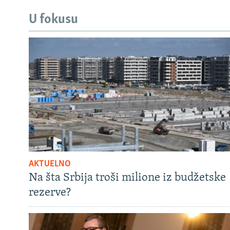
U fokusu
AKTUELNO
Na šta Srbija troši milione iz budžetske
rezerve?