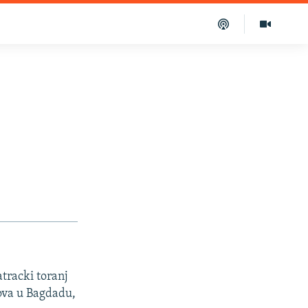
tracki toranj
lova u Bagdadu,