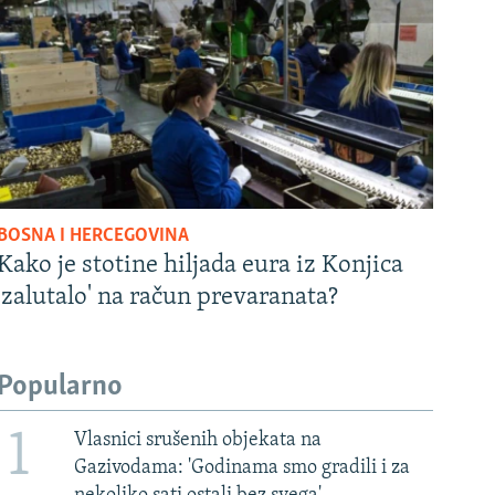
BOSNA I HERCEGOVINA
Kako je stotine hiljada eura iz Konjica
'zalutalo' na račun prevaranata?
Popularno
1
Vlasnici srušenih objekata na
Gazivodama: 'Godinama smo gradili i za