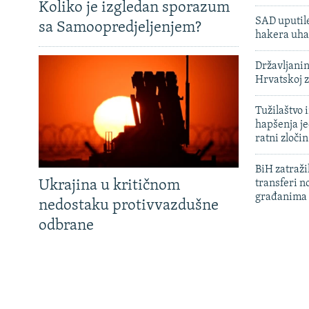
Koliko je izgledan sporazum
SAD uputile
sa Samoopredjeljenjem?
hakera uha
Državljanin
Hrvatskoj 
Tužilaštvo
hapšenja j
ratni zloči
BiH zatražil
Ukrajina u kritičnom
transferi n
građanima
nedostaku protivvazdušne
odbrane