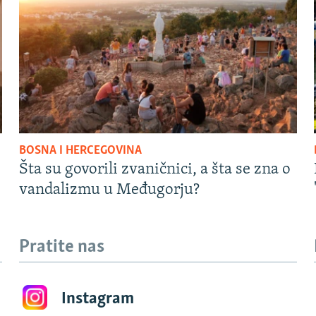
BOSNA I HERCEGOVINA
Šta su govorili zvaničnici, a šta se zna o
vandalizmu u Međugorju?
Pratite nas
Instagram