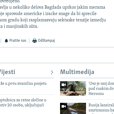
povredjeno.
tavlja u nekoliko delova Bagdada uprkos jakim merama
je sprovode americke i iracke snage da bi sprecile
om gradu koji rasplamsavaju sektaske tenzije izmedju
a i manjinskih siita.
Pratite nas
Odštampaj
ijesti
Multimedija
iže u prvu zvaničnu posjetu
'Ovo je moj dom
pod ruskim dr
Hersonu
ptužnica za ratne zločine u
otiv 20 osoba, uključujući
Rusija lansiral
smrtonosnu ba