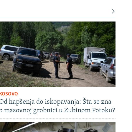
KOSOVO
Od hapšenja do iskopavanja: Šta se zna
o masovnoj grobnici u Zubinom Potoku?