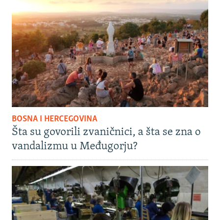
BOSNA I HERCEGOVINA
Šta su govorili zvaničnici, a šta se zna o
vandalizmu u Međugorju?