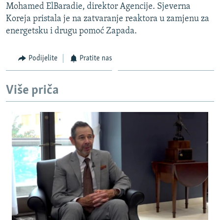
Mohamed ElBaradie, direktor Agencije. Sjeverna
ISPRIČAJ MI
Koreja pristala je na zatvaranje reaktora u zamjenu za
DNEVNO@RSE
energetsku i drugu pomoć Zapada.
SPECIJALI RSE
Podijelite
Pratite nas
VIŠE OD NASLOVA
PRATITE NAS
GENOCID U SREBRENICI
Više priča
POPLAVE I KLIZIŠTA U BIH 2024.
TV LIBERTY
Sve RFE/RL stranice
POST SCRIPTUM
MOJA EVROPA
TRI DECENIJE OD RATA U BIH
SVE KARTE DEJTONA
NASTANAK I RASPAD JUGOSLAVIJE