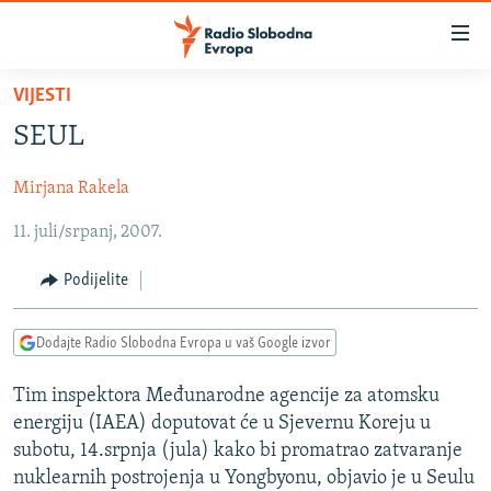
Dostupni
linkovi
Pređite
VIJESTI
na
VIJESTI
SEUL
glavni
BOSNA I HERCEGOVINA
sadržaj
Mirjana Rakela
SRBIJA
Pređite
na
11. juli/srpanj, 2007.
KOSOVO
glavnu
CRNA GORA
navigaciju
Podijelite
Pređite
VIZUELNO
na
Dodajte Radio Slobodna Evropa u vaš Google izvor
PODCASTI
VIDEO
pretragu
RAT U UKRAJINI
FOTOGALERIJE
Tim inspektora Međunarodne agencije za atomsku
energiju (IAEA) doputovat će u Sjevernu Koreju u
KINA NA BALKANU
INFOGRAFIKE
subotu, 14.srpnja (jula) kako bi promatrao zatvaranje
RSE PRIČE IZ SVIJETA
nuklearnih postrojenja u Yongbyonu, objavio je u Seulu