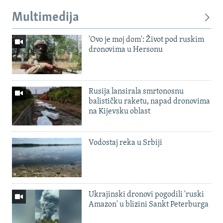
Multimedija
'Ovo je moj dom': Život pod ruskim
dronovima u Hersonu
Rusija lansirala smrtonosnu
balističku raketu, napad dronovima
na Kijevsku oblast
Vodostaj reka u Srbiji
Ukrajinski dronovi pogodili 'ruski
Amazon' u blizini Sankt Peterburga