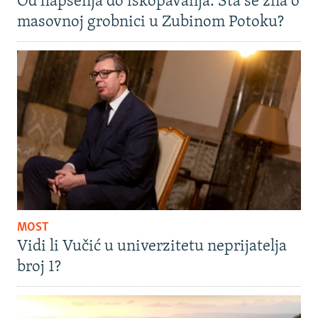
Od hapšenja do iskopavanja: Šta se zna o
masovnoj grobnici u Zubinom Potoku?
MOST
Vidi li Vučić u univerzitetu neprijatelja
broj 1?