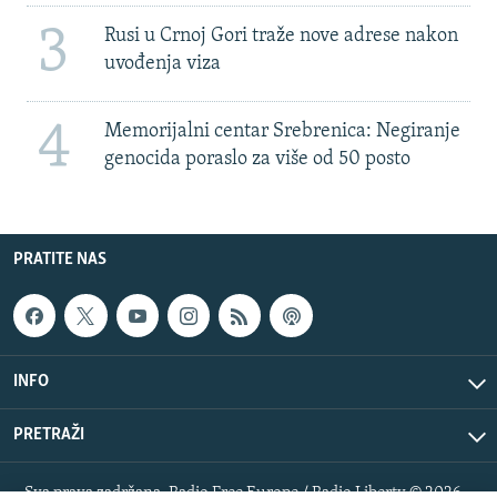
3
Rusi u Crnoj Gori traže nove adrese nakon
uvođenja viza
4
Memorijalni centar Srebrenica: Negiranje
genocida poraslo za više od 50 posto
PRATITE NAS
INFO
PRETRAŽI
Sva prava zadržana. Radio Free Europe / Radio Liberty © 2026