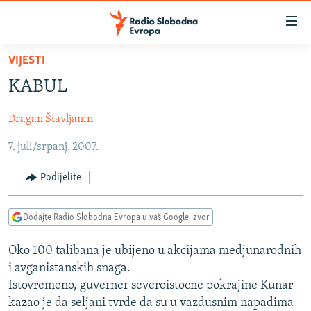
Dostupni
linkovi
Pređite
VIJESTI
na
VIJESTI
KABUL
glavni
BOSNA I HERCEGOVINA
sadržaj
Dragan Štavljanin
SRBIJA
Pređite
na
7. juli/srpanj, 2007.
KOSOVO
glavnu
CRNA GORA
navigaciju
Podijelite
Pređite
VIZUELNO
na
Dodajte Radio Slobodna Evropa u vaš Google izvor
PODCASTI
VIDEO
pretragu
RAT U UKRAJINI
FOTOGALERIJE
Oko 100 talibana je ubijeno u akcijama medjunarodnih
i avganistanskih snaga.
KINA NA BALKANU
INFOGRAFIKE
Istovremeno, guverner severoistocne pokrajine Kunar
RSE PRIČE IZ SVIJETA
kazao je da seljani tvrde da su u vazdusnim napadima