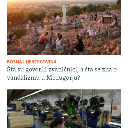
BOSNA I HERCEGOVINA
Šta su govorili zvaničnici, a šta se zna o
vandalizmu u Međugorju?