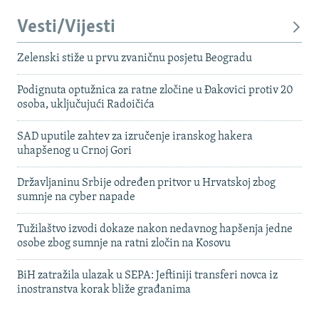
Vesti/Vijesti
Zelenski stiže u prvu zvaničnu posjetu Beogradu
Podignuta optužnica za ratne zločine u Đakovici protiv 20
osoba, uključujući Radoičića
SAD uputile zahtev za izručenje iranskog hakera
uhapšenog u Crnoj Gori
Državljaninu Srbije određen pritvor u Hrvatskoj zbog
sumnje na cyber napade
Tužilaštvo izvodi dokaze nakon nedavnog hapšenja jedne
osobe zbog sumnje na ratni zločin na Kosovu
BiH zatražila ulazak u SEPA: Jeftiniji transferi novca iz
inostranstva korak bliže građanima