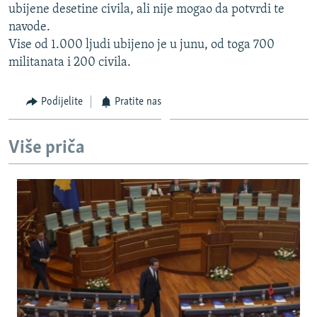
ubijene desetine civila, ali nije mogao da potvrdi te
ISPRIČAJ MI
navode.
DNEVNO@RSE
Vise od 1.000 ljudi ubijeno je u junu, od toga 700
militanata i 200 civila.
SPECIJALI RSE
VIŠE OD NASLOVA
Podijelite
Pratite nas
PRATITE NAS
GENOCID U SREBRENICI
POPLAVE I KLIZIŠTA U BIH 2024.
Više priča
TV LIBERTY
Sve RFE/RL stranice
POST SCRIPTUM
MOJA EVROPA
TRI DECENIJE OD RATA U BIH
SVE KARTE DEJTONA
NASTANAK I RASPAD JUGOSLAVIJE