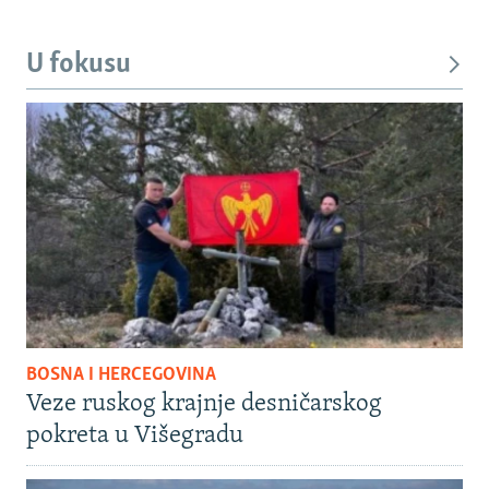
U fokusu
BOSNA I HERCEGOVINA
Veze ruskog krajnje desničarskog
pokreta u Višegradu