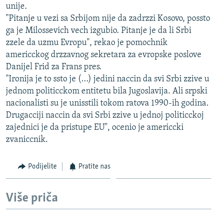
unije.
ISPRIČAJ MI
"Pitanje u vezi sa Srbijom nije da zadrzzi Kosovo, possto
DNEVNO@RSE
ga je Milossevich vech izgubio. Pitanje je da li Srbi
zzele da uzmu Evropu", rekao je pomochnik
SPECIJALI RSE
americckog drzzavnog sekretara za evropske poslove
VIŠE OD NASLOVA
Danijel Frid za Frans pres.
PRATITE NAS
"Ironija je to ssto je (...) jedini naccin da svi Srbi zzive u
GENOCID U SREBRENICI
jednom politicckom entitetu bila Jugoslavija. Ali srpski
POPLAVE I KLIZIŠTA U BIH 2024.
nacionalisti su je unisstili tokom ratova 1990-ih godina.
TV LIBERTY
Sve RFE/RL stranice
Drugacciji naccin da svi Srbi zzive u jednoj politicckoj
zajednici je da pristupe EU", ocenio je americcki
POST SCRIPTUM
zvaniccnik.
MOJA EVROPA
TRI DECENIJE OD RATA U BIH
Podijelite
Pratite nas
SVE KARTE DEJTONA
Više priča
NASTANAK I RASPAD JUGOSLAVIJE