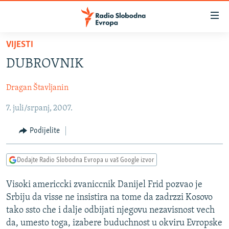
Dostupni
linkovi
Pređite
VIJESTI
na
VIJESTI
DUBROVNIK
glavni
BOSNA I HERCEGOVINA
sadržaj
Dragan Štavljanin
SRBIJA
Pređite
na
7. juli/srpanj, 2007.
KOSOVO
glavnu
CRNA GORA
navigaciju
Podijelite
Pređite
VIZUELNO
na
Dodajte Radio Slobodna Evropa u vaš Google izvor
PODCASTI
VIDEO
pretragu
RAT U UKRAJINI
FOTOGALERIJE
Visoki americcki zvaniccnik Danijel Frid pozvao je
Srbiju da visse ne insistira na tome da zadrzzi Kosovo
KINA NA BALKANU
INFOGRAFIKE
tako ssto che i dalje odbijati njegovu nezavisnost vech
RSE PRIČE IZ SVIJETA
da, umesto toga, izabere buduchnost u okviru Evropske