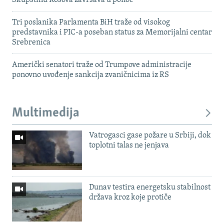
Skupštinu Kosova završava u ponoć
Tri poslanika Parlamenta BiH traže od visokog
predstavnika i PIC-a poseban status za Memorijalni centar
Srebrenica
Američki senatori traže od Trumpove administracije
ponovno uvođenje sankcija zvaničnicima iz RS
Multimedija
Vatrogasci gase požare u Srbiji, dok
toplotni talas ne jenjava
Dunav testira energetsku stabilnost
država kroz koje protiče