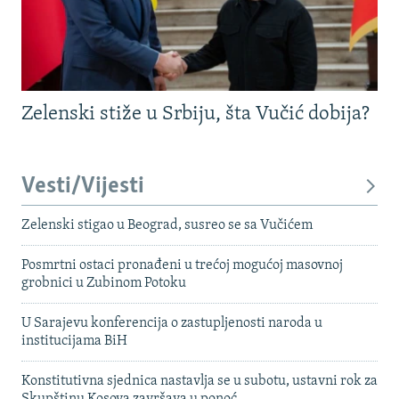
Zelenski stiže u Srbiju, šta Vučić dobija?
Vesti/Vijesti
Zelenski stigao u Beograd, susreo se sa Vučićem
Posmrtni ostaci pronađeni u trećoj mogućoj masovnoj
grobnici u Zubinom Potoku
U Sarajevu konferencija o zastupljenosti naroda u
institucijama BiH
Konstitutivna sjednica nastavlja se u subotu, ustavni rok za