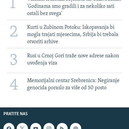
1
'Godinama smo gradili i za nekoliko sati
ostali bez svega'
2
Kurti u Zubinom Potoku: Iskopavanja bi
mogla trajati mjesecima, Srbija bi trebala
otvoriti arhive
3
Rusi u Crnoj Gori traže nove adrese nakon
uvođenja viza
4
Memorijalni centar Srebrenica: Negiranje
genocida poraslo za više od 50 posto
PRATITE NAS