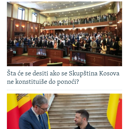
Šta će se desiti ako se Skupština Kosova
ne konstituiše do ponoći?