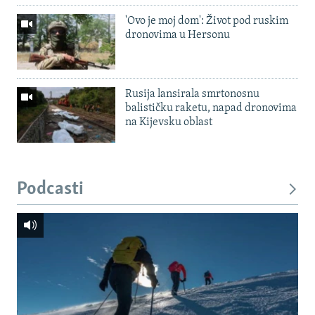
'Ovo je moj dom': Život pod ruskim
dronovima u Hersonu
Rusija lansirala smrtonosnu
balističku raketu, napad dronovima
na Kijevsku oblast
Podcasti