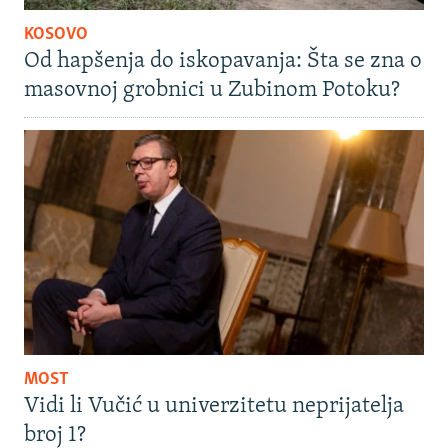
KOSOVO
Od hapšenja do iskopavanja: Šta se zna o
masovnoj grobnici u Zubinom Potoku?
MOST
Vidi li Vučić u univerzitetu neprijatelja
broj 1?