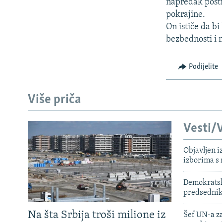
ISPRIČAJ MI
napredak posti
pokrajine.
DNEVNO@RSE
On ističe da b
SPECIJALI RSE
bezbednosti i 
VIŠE OD NASLOVA
Podijelite
GENOCID U SREBRENICI
POPLAVE I KLIZIŠTA U BIH 2024.
Više priča
TV LIBERTY
Vesti/V
POST SCRIPTUM
MOJA EVROPA
Objavljen i
izborima s
TRI DECENIJE OD RATA U BIH
SVE KARTE DEJTONA
Demokratski
predsedni
NASTANAK I RASPAD JUGOSLAVIJE
Na šta Srbija troši milione iz
Šef UN-a za