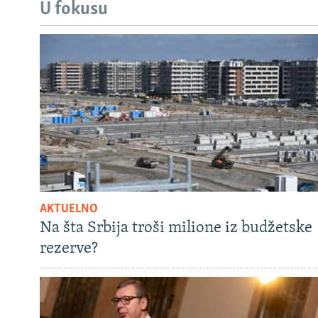
U fokusu
AKTUELNO
Na šta Srbija troši milione iz budžetske
rezerve?