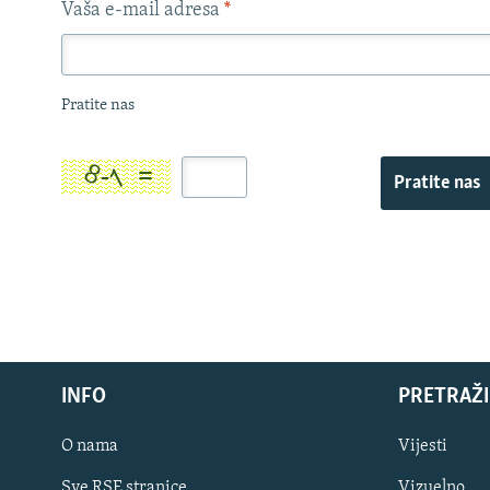
Vaša e-mail adresa
*
Pratite nas
Pratite nas
INFO
PRETRAŽI
O nama
Vijesti
Sve RSE stranice
Vizuelno