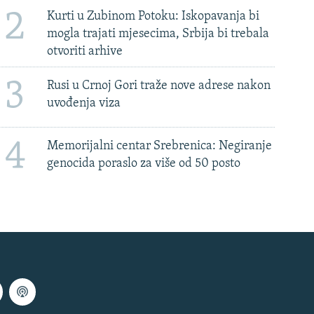
2
Kurti u Zubinom Potoku: Iskopavanja bi
mogla trajati mjesecima, Srbija bi trebala
otvoriti arhive
3
Rusi u Crnoj Gori traže nove adrese nakon
uvođenja viza
4
Memorijalni centar Srebrenica: Negiranje
genocida poraslo za više od 50 posto