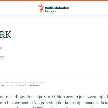
ORK
in
07.
obodna Evropa u vaš Google izvor
etar Ujedinjenih nacija Ban Ki Mun ocenio je u izvesstaju, 
vetu bezbednosti UN u ponedeljak, da postoji opasnost da s