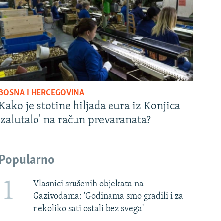
BOSNA I HERCEGOVINA
Kako je stotine hiljada eura iz Konjica
'zalutalo' na račun prevaranata?
Popularno
1
Vlasnici srušenih objekata na
Gazivodama: 'Godinama smo gradili i za
nekoliko sati ostali bez svega'