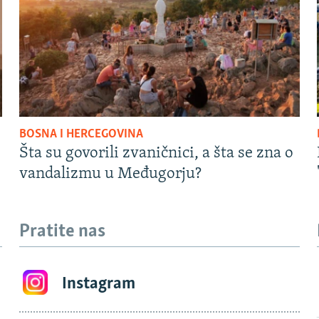
BOSNA I HERCEGOVINA
Šta su govorili zvaničnici, a šta se zna o
vandalizmu u Međugorju?
Pratite nas
Instagram