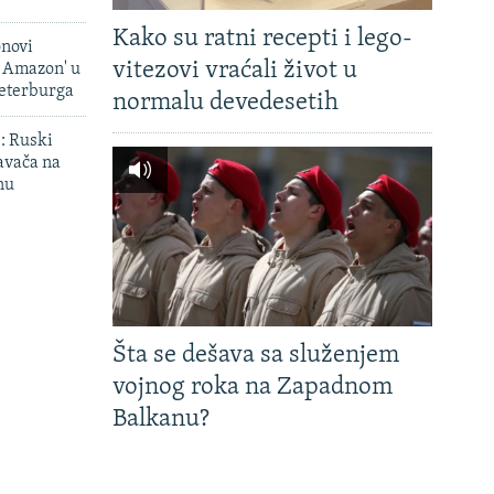
Kako su ratni recepti i lego-
onovi
vitezovi vraćali život u
i Amazon' u
Peterburga
normalu devedesetih
': Ruski
avača na
nu
Šta se dešava sa služenjem
vojnog roka na Zapadnom
Balkanu?