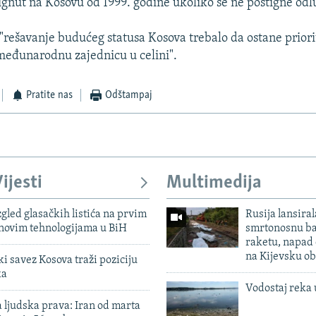
gnut na Kosovu od 1999. godine ukoliko se ne postigne odl
i "rešavanje budućeg statusa Kosova trebalo da ostane priori
međunarodnu zajednicu u celini".
Pratite nas
Odštampaj
ijesti
Multimedija
zgled glasačkih listića na prvim
Rusija lansiral
 novim tehnologijama u BiH
smrtonosnu ba
raketu, napad
na Kijevsku ob
 savez Kosova traži poziciju
ka
Vodostaj reka 
 ljudska prava: Iran od marta