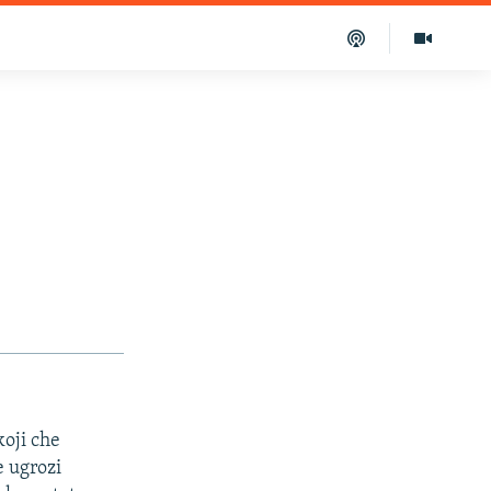
koji che
e ugrozi