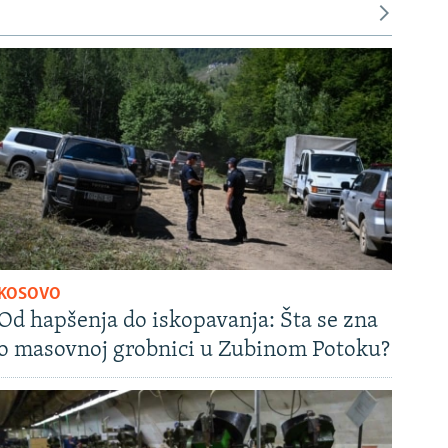
KOSOVO
Od hapšenja do iskopavanja: Šta se zna
o masovnoj grobnici u Zubinom Potoku?