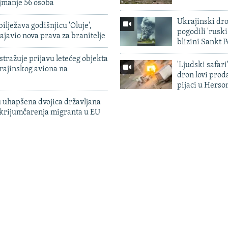
jmanje 56 osoba
Ukrajinski dr
ilježava godišnjicu 'Oluje',
pogodili 'rusk
ajavio nova prava za branitelje
blizini Sankt 
tražuje prijavu letećeg objekta
'Ljudski safari
krajinskog aviona na
dron lovi prod
pijaci u Herso
 uhapšena dvojica državljana
 krijumčarenja migranta u EU