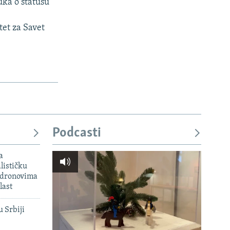
uka o statusu
tet za Savet
Podcasti
a
lističku
 dronovima
last
u Srbiji