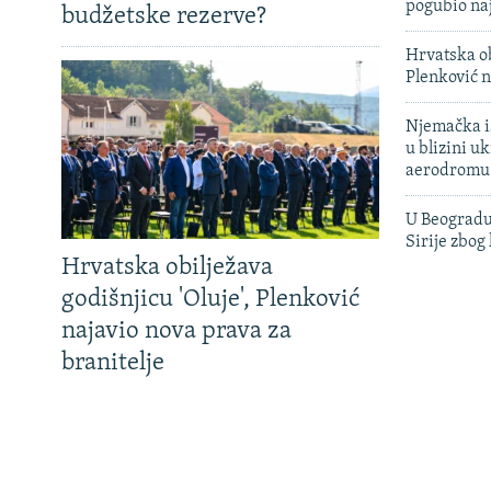
pogubio na
budžetske rezerve?
Hrvatska ob
Plenković n
Njemačka is
u blizini u
aerodromu
U Beogradu
Sirije zbog
Hrvatska obilježava
godišnjicu 'Oluje', Plenković
najavio nova prava za
branitelje