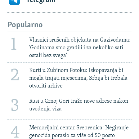
Popularno
1
Vlasnici srušenih objekata na Gazivodama:
'Godinama smo gradili i za nekoliko sati
ostali bez svega'
2
Kurti u Zubinom Potoku: Iskopavanja bi
mogla trajati mjesecima, Srbija bi trebala
otvoriti arhive
3
Rusi u Crnoj Gori traže nove adrese nakon
uvođenja viza
4
Memorijalni centar Srebrenica: Negiranje
genocida poraslo za više od 50 posto