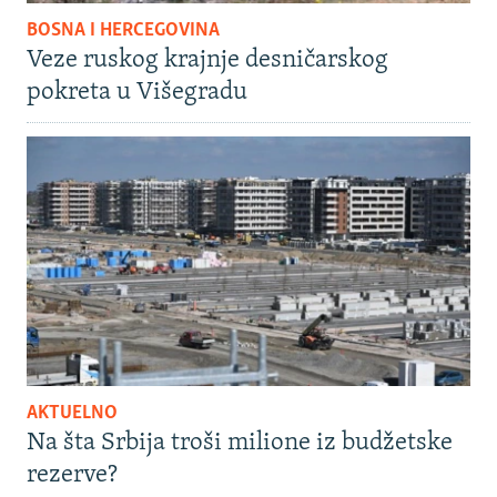
BOSNA I HERCEGOVINA
Veze ruskog krajnje desničarskog
pokreta u Višegradu
AKTUELNO
Na šta Srbija troši milione iz budžetske
rezerve?