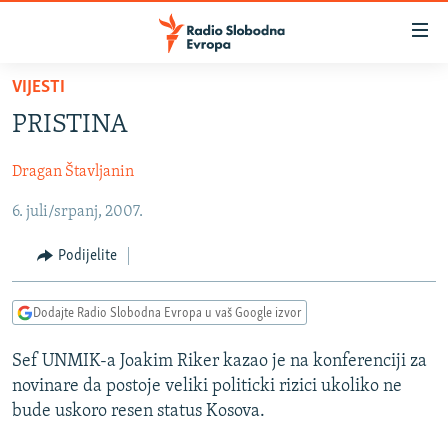
Dostupni
linkovi
Pređite
VIJESTI
na
VIJESTI
PRISTINA
glavni
BOSNA I HERCEGOVINA
sadržaj
Dragan Štavljanin
SRBIJA
Pređite
na
6. juli/srpanj, 2007.
KOSOVO
glavnu
CRNA GORA
navigaciju
Podijelite
Pređite
VIZUELNO
na
Dodajte Radio Slobodna Evropa u vaš Google izvor
PODCASTI
VIDEO
pretragu
RAT U UKRAJINI
FOTOGALERIJE
Sef UNMIK-a Joakim Riker kazao je na konferenciji za
novinare da postoje veliki politicki rizici ukoliko ne
KINA NA BALKANU
INFOGRAFIKE
bude uskoro resen status Kosova.
RSE PRIČE IZ SVIJETA