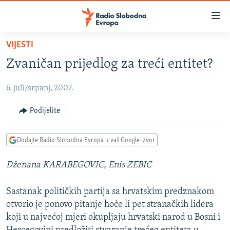
Dostupni
linkovi
Pređite
VIJESTI
na
VIJESTI
Zvaničan prijedlog za treći entitet?
glavni
BOSNA I HERCEGOVINA
sadržaj
6. juli/srpanj, 2007.
SRBIJA
Pređite
na
KOSOVO
Podijelite
glavnu
CRNA GORA
navigaciju
Dodajte Radio Slobodna Evropa u vaš Google izvor
Pređite
VIZUELNO
na
Dženana KARABEGOVIC, Enis ZEBIC
PODCASTI
VIDEO
pretragu
RAT U UKRAJINI
FOTOGALERIJE
Sastanak političkih partija sa hrvatskim predznakom
KINA NA BALKANU
INFOGRAFIKE
otvorio je ponovo pitanje hoće li pet stranačkih lidera
koji u najvećoj mjeri okupljaju hrvatski narod u Bosni i
RSE PRIČE IZ SVIJETA