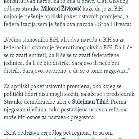
konstitutivan narod, na to imaju pravo. Član Glavnog
odbora stranke
Milorad Živković
kaže da je za BiH
najbolje rješenje aprilski paket ustavnih promjena, a
federalizacija zemlje želja dva naroda - Srba i Hrvata:
„Većina stanovnika BiH, ali i dva naroda u BiH su za
federaciju i stvaranje federativnog okvira BiH. Da li će
se to zvati entiteti, da li će se to zvati federativne
jedinice, da li će biti distrikt Sarajevo ili neće biti
distrikt Sarajevo, otvoreno je da se o tome razgovara.“
Za aprilski paket ustavnih promjena, oko kojeg se
politički lideri nisu mogli složiti, zalaže se i predsjednik
Stranke demokratske akcije
Sulejman Tihić
. Prema
njegovim riječima, tako postavljena ustavna reforma
može biti osnov za nastavak pregovora:
„SDA podržava prijedlog pet regiona, to su oni