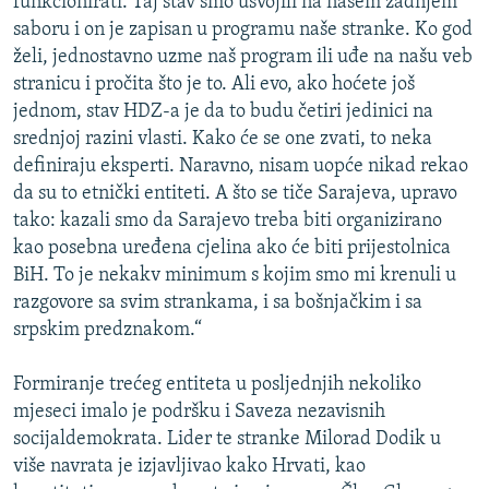
funkcionirati. Taj stav smo usvojili na našem zadnjem
saboru i on je zapisan u programu naše stranke. Ko god
želi, jednostavno uzme naš program ili uđe na našu veb
stranicu i pročita što je to. Ali evo, ako hoćete još
jednom, stav HDZ-a je da to budu četiri jedinici na
srednjoj razini vlasti. Kako će se one zvati, to neka
definiraju eksperti. Naravno, nisam uopće nikad rekao
da su to etnički entiteti. A što se tiče Sarajeva, upravo
tako: kazali smo da Sarajevo treba biti organizirano
kao posebna uređena cjelina ako će biti prijestolnica
BiH. To je nekakv minimum s kojim smo mi krenuli u
razgovore sa svim strankama, i sa bošnjačkim i sa
srpskim predznakom.“
Formiranje trećeg entiteta u posljednjih nekoliko
mjeseci imalo je podršku i Saveza nezavisnih
socijaldemokrata. Lider te stranke Milorad Dodik u
više navrata je izjavljivao kako Hrvati, kao