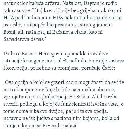
nefunkcionirajuća država. Nažalost, Dayton je rodio
takav sustav. U toj kreaciji nije bez grijeha, dakako, ni
HDZ pod Tuđmanom. HDZ nakon Tuđmana nije ništa
osmislio, niti uopće bio prisutan sa strategijama u
Bosni, ali, nažalost, ni Račanova vlada, kao ni
Sanaderova danas.“
Da bi se Bosna i Hercegovina pomakla iz ovakve
situacije koja generira trulež, nefunkcioniranje sustava
i korupciju, potrebne su promjene, poručuje Čačić:
„Ova opcija o kojoj se govori kao o mogućnosti da se ide
na tri komponente koje bi bile nacionalno obojene,
vjerojatno nije najbolja opcija za Bosnu. Ali da treba
stvoriti podlogu u kojoj će funkcionirati izvršna vlast, o
tome nema nikakve dvojbe, pa je i takva opcija,
naravno ne isključivo s nacionalnim bojama, bolja od
stanja u kojem se BiH sada nalazi.“