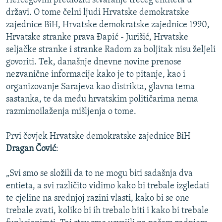
Hercegovini predložiti stvaranje trećeg entiteta u
ISPRIČAJ MI
državi. O tome čelni ljudi Hrvatske demokratske
zajednice BiH, Hrvatske demokratske zajednice 1990,
DNEVNO@RSE
Hrvatske stranke prava Đapić - Jurišić, Hrvatske
SPECIJALI RSE
seljačke stranke i stranke Radom za boljitak nisu željeli
govoriti. Tek, današnje dnevne novine prenose
VIŠE OD NASLOVA
PRATITE NAS
nezvanične informacije kako je to pitanje, kao i
GENOCID U SREBRENICI
organizovanje Sarajeva kao distrikta, glavna tema
sastanka, te da među hrvatskim političarima nema
POPLAVE I KLIZIŠTA U BIH 2024.
razmimoilaženja mišljenja o tome.
TV LIBERTY
Sve RFE/RL stranice
POST SCRIPTUM
Prvi čovjek Hrvatske demokratske zajednice BiH
Dragan Čović
:
MOJA EVROPA
TRI DECENIJE OD RATA U BIH
„Svi smo se složili da to ne mogu biti sadašnja dva
entieta, a svi različito vidimo kako bi trebale izgledati
SVE KARTE DEJTONA
te cjeline na srednjoj razini vlasti, kako bi se one
NASTANAK I RASPAD JUGOSLAVIJE
trebale zvati, koliko bi ih trebalo biti i kako bi trebale