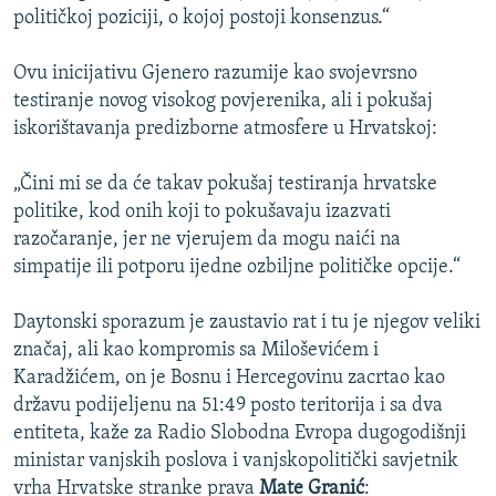
političkoj poziciji, o kojoj postoji konsenzus.“
Ovu inicijativu Gjenero razumije kao svojevrsno
testiranje novog visokog povjerenika, ali i pokušaj
iskorištavanja predizborne atmosfere u Hrvatskoj:
„Čini mi se da će takav pokušaj testiranja hrvatske
politike, kod onih koji to pokušavaju izazvati
razočaranje, jer ne vjerujem da mogu naići na
simpatije ili potporu ijedne ozbiljne političke opcije.“
Daytonski sporazum je zaustavio rat i tu je njegov veliki
značaj, ali kao kompromis sa Miloševićem i
Karadžićem, on je Bosnu i Hercegovinu zacrtao kao
državu podijeljenu na 51:49 posto teritorija i sa dva
entiteta, kaže za Radio Slobodna Evropa dugogodišnji
ministar vanjskih poslova i vanjskopolitički savjetnik
vrha Hrvatske stranke prava
Mate Granić
: