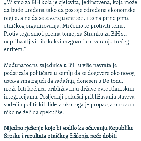
„Mi smo za BiH koja je cjelovita, jedinstvena, koja može
da bude uređena tako da postoje određene ekonomske
regije, a ne da se stvaraju entiteti, i to na principima
etničkog organizovanja. Mi ćemo se protiviti tome.
Protiv toga smo i prema tome, za Stranku za BiH su
neprihvatljivi bilo kakvi razgovori o stvaranju trećeg
entiteta.“
Međunarodna zajednica u BiH u više navrata je
podsticala političare u zemlji da se dogovore oko novog
ustava smatrajući da sadašnji, donesen u Dejtonu,
može biti kočnica približavanju države evroatlantskim
integracijama. Posljednji pokušaj približavanja stavova
vodećih političkih lidera oko toga je propao, a o novom
niko ne želi da spekuliše.
Nijedno rješenje koje bi vodilo ka očuvanju Republike
Srpske i rezultata etničkog čišćenja neće dobiti