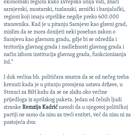
ekonomski regioni kako Evropska unija vidi, znači
sarajevski, mostarski, tuzlanski, zenički i banjalučki,
regioni koji imaju otprilike negdje preko 600.000
stanovnika. Kad je u pitanju Sarajevo kao glavni grad,
mislim da se mora donijeti neki poseban zakon o
Sarajevu kao glavnom gradu, gdje bi se odredila i
teritorija glavnog grada i nadležnosti glavnog grada i
način izbora institucija glavnog grada, funkcionisanja
itd.“
I dok većina bh. političara smatra da se od nečeg treba
krenuti kada je u pitanju promjena ustava države, u
Stranci za BiH kažu da se ne slažu oko većine
prijedloga iz aprilskog paketa. Jedan od čelnih ljudi
stranke
Remzija Kadrić
navodi da u njegovoj političkoj
partiji ne samo da nisu za treći entitet, već da nisu ni za
postojeća dva: