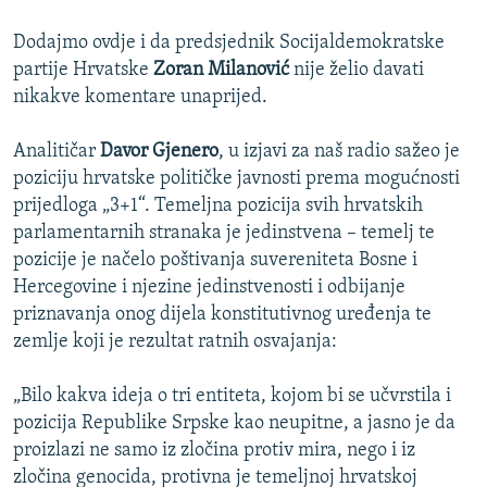
Dodajmo ovdje i da predsjednik Socijaldemokratske
partije Hrvatske
Zoran Milanović
nije želio davati
nikakve komentare unaprijed.
Analitičar
Davor Gjenero
, u izjavi za naš radio sažeo je
poziciju hrvatske političke javnosti prema mogućnosti
prijedloga „3+1“. Temeljna pozicija svih hrvatskih
parlamentarnih stranaka je jedinstvena – temelj te
pozicije je načelo poštivanja suvereniteta Bosne i
Hercegovine i njezine jedinstvenosti i odbijanje
priznavanja onog dijela konstitutivnog uređenja te
zemlje koji je rezultat ratnih osvajanja:
„Bilo kakva ideja o tri entiteta, kojom bi se učvrstila i
pozicija Republike Srpske kao neupitne, a jasno je da
proizlazi ne samo iz zločina protiv mira, nego i iz
zločina genocida, protivna je temeljnoj hrvatskoj