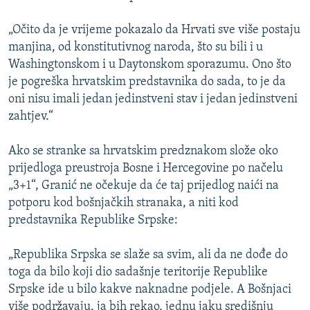
„Očito da je vrijeme pokazalo da Hrvati sve više postaju
manjina, od konstitutivnog naroda, što su bili i u
Washingtonskom i u Daytonskom sporazumu. Ono što
je pogreška hrvatskim predstavnika do sada, to je da
oni nisu imali jedan jedinstveni stav i jedan jedinstveni
zahtjev.“
Ako se stranke sa hrvatskim predznakom slože oko
prijedloga preustroja Bosne i Hercegovine po načelu
„3+1“, Granić ne očekuje da će taj prijedlog naići na
potporu kod bošnjačkih stranaka, a niti kod
predstavnika Republike Srpske:
„Republika Srpska se slaže sa svim, ali da ne dođe do
toga da bilo koji dio sadašnje teritorije Republike
Srpske ide u bilo kakve naknadne podjele. A Bošnjaci
više podržavaju, ja bih rekao, jednu jaku središnju