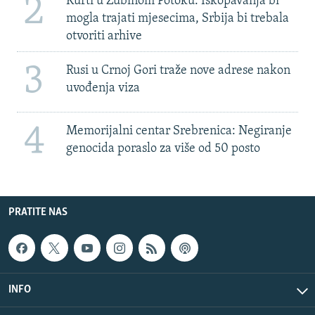
2
Kurti u Zubinom Potoku: Iskopavanja bi
mogla trajati mjesecima, Srbija bi trebala
otvoriti arhive
3
Rusi u Crnoj Gori traže nove adrese nakon
uvođenja viza
4
Memorijalni centar Srebrenica: Negiranje
genocida poraslo za više od 50 posto
PRATITE NAS
INFO