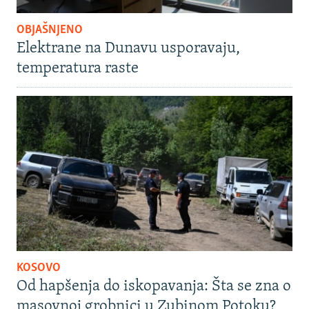
OBJAŠNJENO
Elektrane na Dunavu usporavaju,
temperatura raste
KOSOVO
Od hapšenja do iskopavanja: Šta se zna o
masovnoj grobnici u Zubinom Potoku?