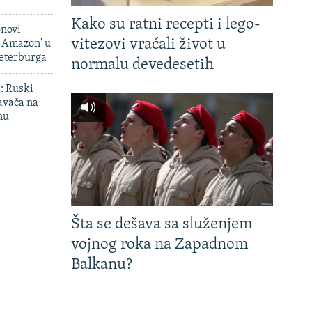
Kako su ratni recepti i lego-
onovi
vitezovi vraćali život u
i Amazon' u
Peterburga
normalu devedesetih
': Ruski
avača na
nu
Šta se dešava sa služenjem
vojnog roka na Zapadnom
Balkanu?