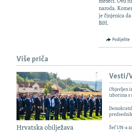
ISPRIČAJ MI
meseci. Ovu fu
naroda. Koment
DNEVNO@RSE
je činjenica da
SPECIJALI RSE
BiH.
VIŠE OD NASLOVA
Podijelite
GENOCID U SREBRENICI
POPLAVE I KLIZIŠTA U BIH 2024.
Više priča
TV LIBERTY
Vesti/V
POST SCRIPTUM
MOJA EVROPA
Objavljen i
izborima s
TRI DECENIJE OD RATA U BIH
SVE KARTE DEJTONA
Demokratski
predsedni
NASTANAK I RASPAD JUGOSLAVIJE
Hrvatska obilježava
Šef UN-a za