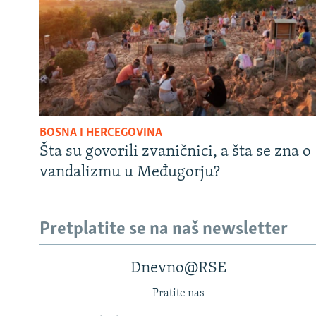
BOSNA I HERCEGOVINA
Šta su govorili zvaničnici, a šta se zna o
vandalizmu u Međugorju?
Pretplatite se na naš newsletter
Dnevno@RSE
Pratite nas