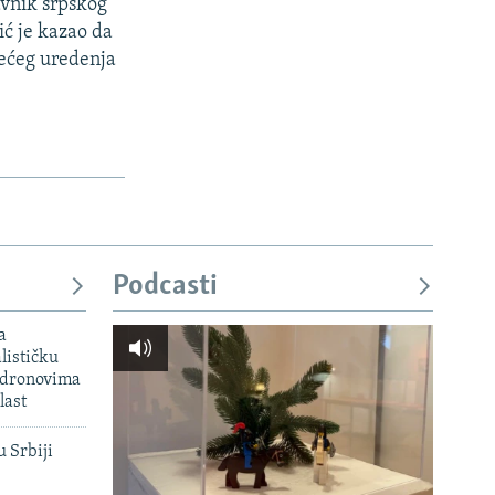
avnik srpskog
ć je kazao da
ojećeg uredenja
Podcasti
a
lističku
 dronovima
last
u Srbiji