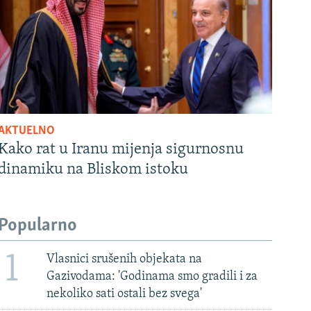
AKTUELNO
Kako rat u Iranu mijenja sigurnosnu
dinamiku na Bliskom istoku
Popularno
1
Vlasnici srušenih objekata na
Gazivodama: 'Godinama smo gradili i za
nekoliko sati ostali bez svega'