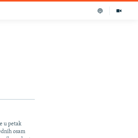
e u petak
ednih osam