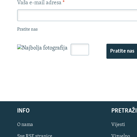
Vaša e-mail adresa
*
Pratite nas
Pratite nas
INFO
PRETRAŽI
O nama
Vijesti
Sve RSE stranice
Vizuelno