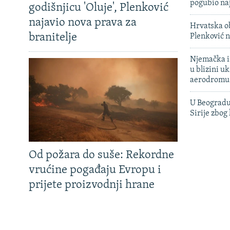
pogubio na
godišnjicu 'Oluje', Plenković
najavio nova prava za
Hrvatska ob
branitelje
Plenković n
Njemačka is
u blizini u
aerodromu
U Beogradu
Sirije zbog
Od požara do suše: Rekordne
vrućine pogađaju Evropu i
prijete proizvodnji hrane