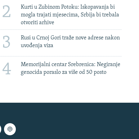
2
Kurti u Zubinom Potoku: Iskopavanja bi
mogla trajati mjesecima, Srbija bi trebala
otvoriti arhive
3
Rusi u Crnoj Gori traže nove adrese nakon
uvođenja viza
4
Memorijalni centar Srebrenica: Negiranje
genocida poraslo za više od 50 posto