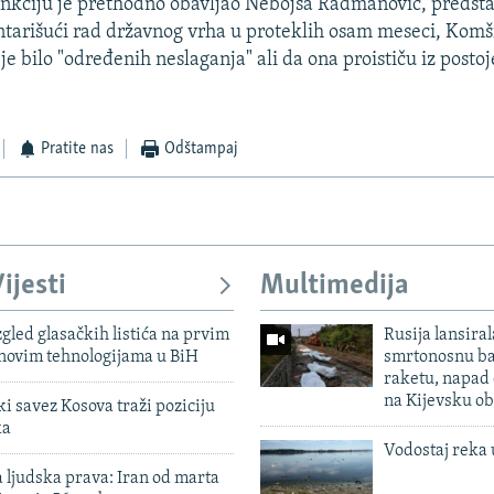
nkciju je prethodno obavljao Nebojša Radmanović, predst
arišući rad državnog vrha u proteklih osam meseci, Komši
 je bilo "određenih neslaganja" ali da ona proističu iz post
Pratite nas
Odštampaj
ijesti
Multimedija
zgled glasačkih listića na prvim
Rusija lansiral
 novim tehnologijama u BiH
smrtonosnu ba
raketu, napad
na Kijevsku ob
 savez Kosova traži poziciju
ka
Vodostaj reka 
 ljudska prava: Iran od marta