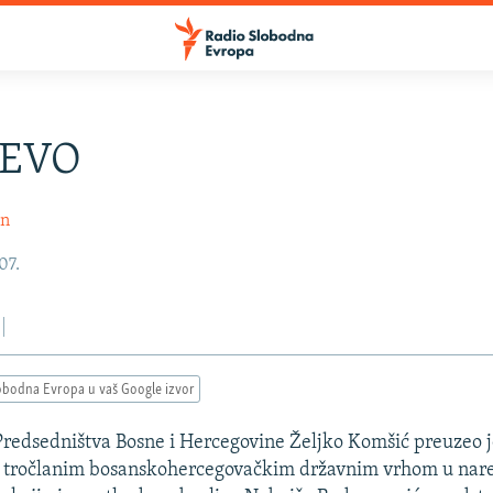
JEVO
in
07.
obodna Evropa u vaš Google izvor
Predsedništva Bosne i Hercegovine Željko Komšić preuzeo j
 tročlanim bosanskohercegovačkim državnim vrhom u nar