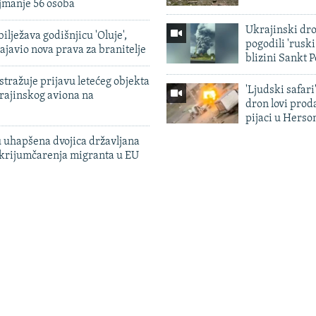
jmanje 56 osoba
Ukrajinski dr
ilježava godišnjicu 'Oluje',
pogodili 'rusk
ajavio nova prava za branitelje
blizini Sankt 
tražuje prijavu letećeg objekta
'Ljudski safari
krajinskog aviona na
dron lovi prod
pijaci u Herso
 uhapšena dvojica državljana
 krijumčarenja migranta u EU