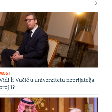
MOST
Vidi li Vučić u univerzitetu neprijatelja
broj 1?