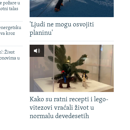
e požare u
otni talas
'Ljudi ne mogu osvojiti
 energetsku
planinu'
ava kroz
': Život
onovima u
Kako su ratni recepti i lego-
vitezovi vraćali život u
normalu devedesetih