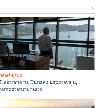
OBJAŠNJENO
Elektrane na Dunavu usporavaju,
temperatura raste