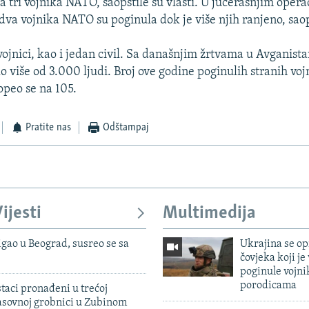
a tri vojnika NATO, saopštile su vlasti. U jučerašnjim oper
 dva vojnika NATO su poginula dok je više njih ranjeno, sao
vojnici, kao i jedan civil. Sa današnjim žrtvama u Avganista
o više od 3.000 ljudi. Broj ove godine poginulih stranih voj
peo se na 105.
Pratite nas
Odštampaj
ijesti
Multimedija
igao u Beograd, susreo se sa
Ukrajina se op
čovjeka koji je
poginule vojni
porodicama
taci pronađeni u trećoj
sovnoj grobnici u Zubinom