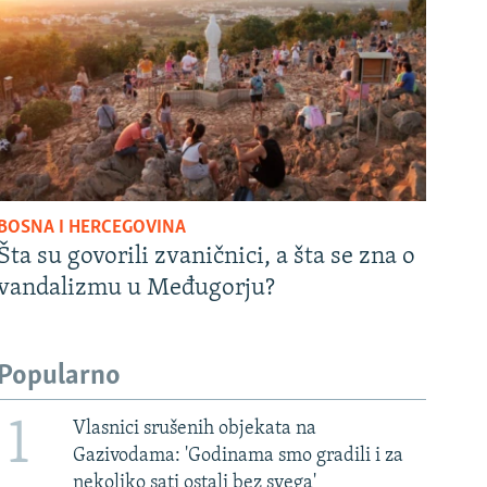
BOSNA I HERCEGOVINA
Šta su govorili zvaničnici, a šta se zna o
vandalizmu u Međugorju?
Popularno
1
Vlasnici srušenih objekata na
Gazivodama: 'Godinama smo gradili i za
nekoliko sati ostali bez svega'