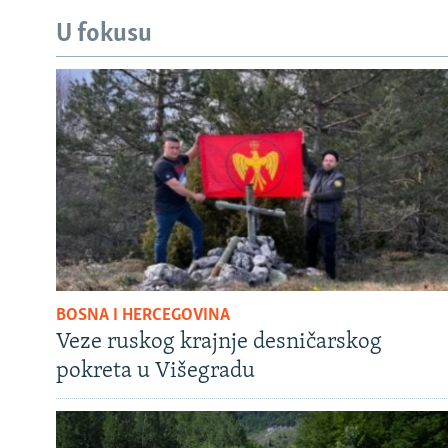
U fokusu
BOSNA I HERCEGOVINA
Veze ruskog krajnje desničarskog
pokreta u Višegradu