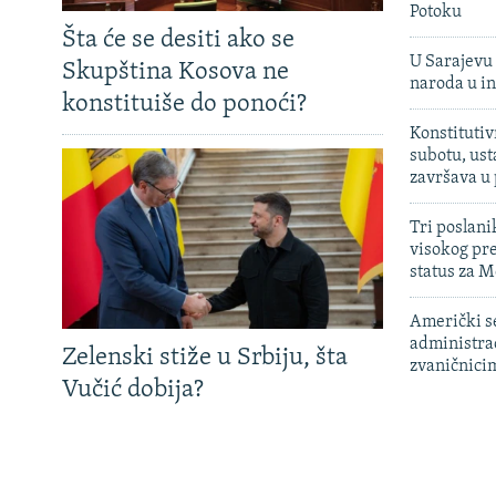
Potoku
Šta će se desiti ako se
U Sarajevu 
Skupština Kosova ne
naroda u in
konstituiše do ponoći?
Konstitutiv
subotu, ust
završava u
Tri poslani
visokog pr
status za M
Američki s
administra
Zelenski stiže u Srbiju, šta
zvaničnici
Vučić dobija?