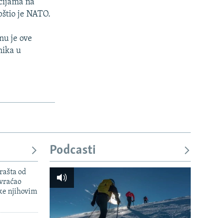
acijama na
pštio je NATO.
nu je ove
nika u
Podcasti
rašta od
 vraćao
ke njihovim