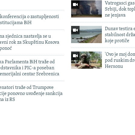
Vatrogasci gas
Srbiji, dok topl
ne jenjava
konferencija o zastupljenosti
stitucijama BiH
Dunav testira
stabilnost drž
na sjednica nastavlja se u
koje protiče
avni rok za Skupštinu Kosova
 ponoć
'Ovo je moj dom
pod ruskim dr
ka Parlamenta BiH traže od
Hersonu
edstavnika i PIC-a poseban
emorijalni centar Srebrenica
enatori traže od Trumpove
cije ponovno uvođenje sankcija
ma iz RS