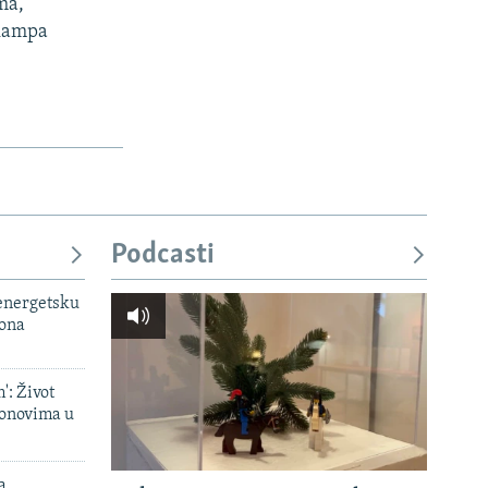
ma,
 kampa
Podcasti
 energetsku
iona
': Život
onovima u
a