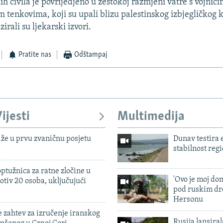
ih civila je povrijedjeno u žestokoj razmjeni vatre s vojnici
tenkovima, koji su upali blizu palestinskog izbjegličkog
irali su ljekarski izvori.
Pratite nas
Odštampaj
ijesti
Multimedija
iže u prvu zvaničnu posjetu
Dunav testira
stabilnost reg
ptužnica za ratne zločine u
'Ovo je moj dom
otiv 20 osoba, uključujući
pod ruskim dr
Hersonu
 zahtev za izručenje iranskog
Rusija lansiral