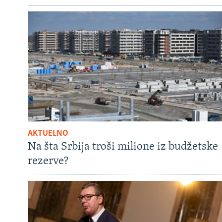
AKTUELNO
Na šta Srbija troši milione iz budžetske
rezerve?