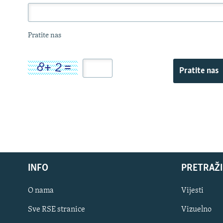
Pratite nas
Pratite nas
INFO
PRETRAŽI
O nama
Vijesti
Sve RSE stranice
Vizuelno
PRATITE NAS