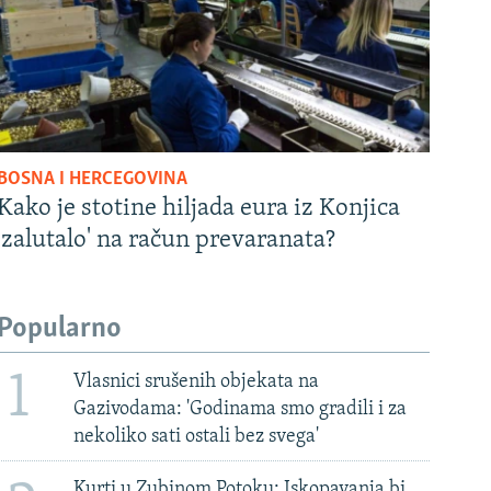
BOSNA I HERCEGOVINA
Kako je stotine hiljada eura iz Konjica
'zalutalo' na račun prevaranata?
Popularno
1
Vlasnici srušenih objekata na
Gazivodama: 'Godinama smo gradili i za
nekoliko sati ostali bez svega'
Kurti u Zubinom Potoku: Iskopavanja bi