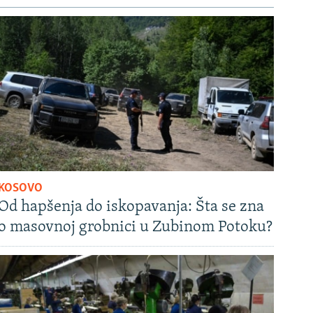
KOSOVO
Od hapšenja do iskopavanja: Šta se zna
o masovnoj grobnici u Zubinom Potoku?