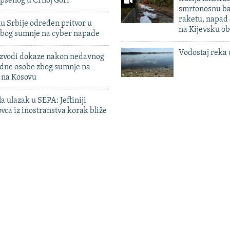
pšenog u Crnoj Gori
smrtonosnu ba
raketu, napad
u Srbije određen pritvor u
na Kijevsku ob
zbog sumnje na cyber napade
Vodostaj reka 
 izvodi dokaze nakon nedavnog
edne osobe zbog sumnje na
n na Kosovu
a ulazak u SEPA: Jeftiniji
ovca iz inostranstva korak bliže