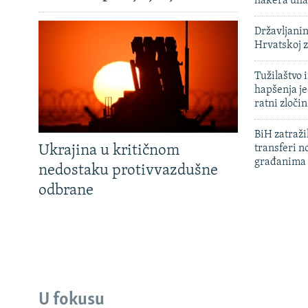
hakera uha
Državljanin
Hrvatskoj 
Tužilaštvo
hapšenja j
ratni zloči
BiH zatražil
Ukrajina u kritičnom
transferi n
građanima
nedostaku protivvazdušne
odbrane
U fokusu