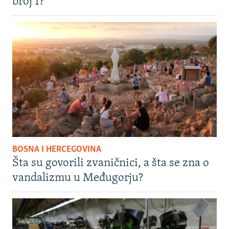
broj 1?
BOSNA I HERCEGOVINA
Šta su govorili zvaničnici, a šta se zna o
vandalizmu u Međugorju?