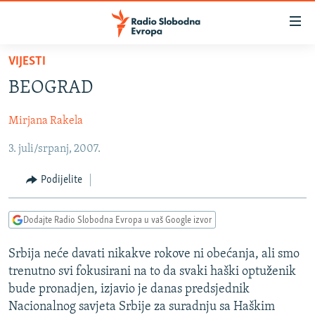
Dostupni
linkovi
Pređite
VIJESTI
na
VIJESTI
BEOGRAD
glavni
BOSNA I HERCEGOVINA
sadržaj
Mirjana Rakela
SRBIJA
Pređite
na
3. juli/srpanj, 2007.
KOSOVO
glavnu
CRNA GORA
navigaciju
Podijelite
Pređite
VIZUELNO
na
Dodajte Radio Slobodna Evropa u vaš Google izvor
PODCASTI
VIDEO
pretragu
RAT U UKRAJINI
FOTOGALERIJE
Srbija neće davati nikakve rokove ni obećanja, ali smo
trenutno svi fokusirani na to da svaki haški optuženik
KINA NA BALKANU
INFOGRAFIKE
bude pronadjen, izjavio je danas predsjednik
RSE PRIČE IZ SVIJETA
Nacionalnog savjeta Srbije za suradnju sa Haškim