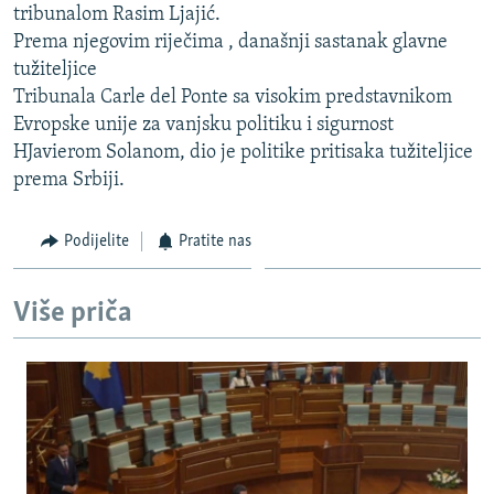
tribunalom Rasim Ljajić.
ISPRIČAJ MI
Prema njegovim riječima , današnji sastanak glavne
DNEVNO@RSE
tužiteljice
Tribunala Carle del Ponte sa visokim predstavnikom
SPECIJALI RSE
Evropske unije za vanjsku politiku i sigurnost
VIŠE OD NASLOVA
HJavierom Solanom, dio je politike pritisaka tužiteljice
PRATITE NAS
prema Srbiji.
GENOCID U SREBRENICI
POPLAVE I KLIZIŠTA U BIH 2024.
Podijelite
Pratite nas
TV LIBERTY
Sve RFE/RL stranice
POST SCRIPTUM
Više priča
MOJA EVROPA
TRI DECENIJE OD RATA U BIH
SVE KARTE DEJTONA
NASTANAK I RASPAD JUGOSLAVIJE