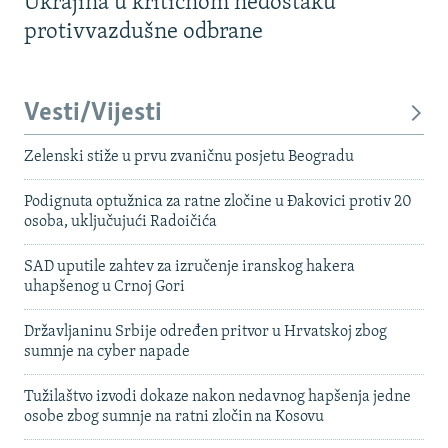
Ukrajina u kritičnom nedostaku
protivvazdušne odbrane
Vesti/Vijesti
Zelenski stiže u prvu zvaničnu posjetu Beogradu
Podignuta optužnica za ratne zločine u Đakovici protiv 20
osoba, uključujući Radoičića
SAD uputile zahtev za izručenje iranskog hakera
uhapšenog u Crnoj Gori
Državljaninu Srbije određen pritvor u Hrvatskoj zbog
sumnje na cyber napade
Tužilaštvo izvodi dokaze nakon nedavnog hapšenja jedne
osobe zbog sumnje na ratni zločin na Kosovu