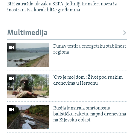
BiH zatražila ulazak u SEPA: Jeftiniji transferi novca iz
inostranstva korak bliže građanima
Multimedija
Dunav testira energetsku stabilnost
regiona
'Ovo je moj dom': Život pod ruskim
dronovima u Hersonu
Rusija lansirala smrtonosnu
balističku raketu, napad dronovima
na Kijevsku oblast