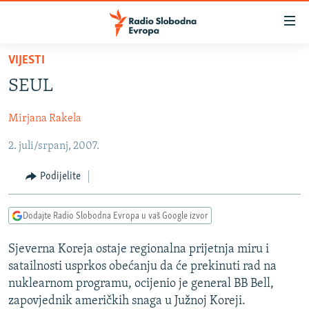
Dostupni
linkovi
Pređite
VIJESTI
na
VIJESTI
SEUL
glavni
BOSNA I HERCEGOVINA
sadržaj
Mirjana Rakela
SRBIJA
Pređite
na
2. juli/srpanj, 2007.
KOSOVO
glavnu
CRNA GORA
navigaciju
Podijelite
Pređite
VIZUELNO
na
Dodajte Radio Slobodna Evropa u vaš Google izvor
PODCASTI
VIDEO
pretragu
RAT U UKRAJINI
FOTOGALERIJE
Sjeverna Koreja ostaje regionalna prijetnja miru i
satailnosti usprkos obećanju da će prekinuti rad na
KINA NA BALKANU
INFOGRAFIKE
nuklearnom programu, ocijenio je general BB Bell,
RSE PRIČE IZ SVIJETA
zapovjednik američkih snaga u Južnoj Koreji.