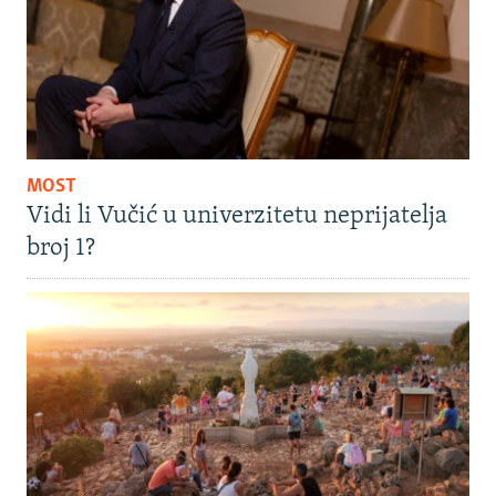
MOST
Vidi li Vučić u univerzitetu neprijatelja
broj 1?