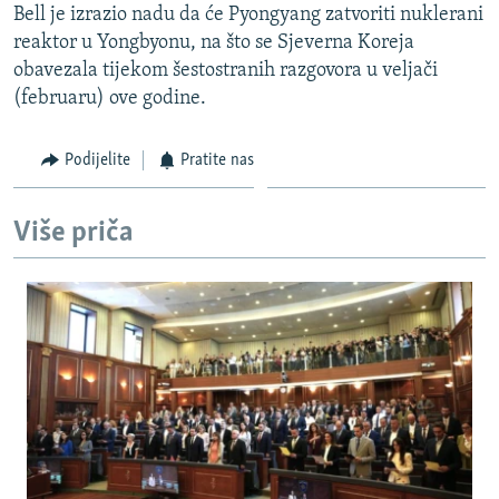
Bell je izrazio nadu da će Pyongyang zatvoriti nuklerani
ISPRIČAJ MI
reaktor u Yongbyonu, na što se Sjeverna Koreja
DNEVNO@RSE
obavezala tijekom šestostranih razgovora u veljači
(februaru) ove godine.
SPECIJALI RSE
VIŠE OD NASLOVA
Podijelite
Pratite nas
PRATITE NAS
GENOCID U SREBRENICI
POPLAVE I KLIZIŠTA U BIH 2024.
Više priča
TV LIBERTY
Sve RFE/RL stranice
POST SCRIPTUM
MOJA EVROPA
TRI DECENIJE OD RATA U BIH
SVE KARTE DEJTONA
NASTANAK I RASPAD JUGOSLAVIJE