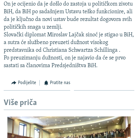
On je ocijenio da je došlo do zastoja u političkom zivotu
ISPRIČAJ MI
BiH, da BiH po sadašnjem Ustavu teško funkcionire, ali
DNEVNO@RSE
da je ključno da novi ustav bude rezultat dogovora svih
političkih snaga u zemlji.
SPECIJALI RSE
Slovački diplomat Miroslav Lajčak sinoć je stigao u BiH,
VIŠE OD NASLOVA
a sutra će službeno preuzeti dužnost visokog
PRATITE NAS
predstavnika od Christiana Schwartza Schillinga .
GENOCID U SREBRENICI
Po preuzimanju dužnosti, on je najavio da će se prvo
POPLAVE I KLIZIŠTA U BIH 2024.
sastati sa članovima Predsjedništva BiH.
TV LIBERTY
Sve RFE/RL stranice
Podijelite
Pratite nas
POST SCRIPTUM
MOJA EVROPA
Više priča
TRI DECENIJE OD RATA U BIH
SVE KARTE DEJTONA
NASTANAK I RASPAD JUGOSLAVIJE