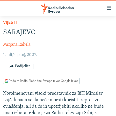
Dostupni
linkovi
Pređite
VIJESTI
na
VIJESTI
SARAJEVO
glavni
BOSNA I HERCEGOVINA
sadržaj
Mirjana Rakela
SRBIJA
Pređite
na
1. juli/srpanj, 2007.
KOSOVO
glavnu
CRNA GORA
navigaciju
Podijelite
Pređite
VIZUELNO
na
Dodajte Radio Slobodna Evropa u vaš Google izvor
PODCASTI
VIDEO
pretragu
RAT U UKRAJINI
FOTOGALERIJE
Novoimenovani visoki predstavnik za BiH Miroslav
Lajčak nada se da neće morati koristiti represivna
KINA NA BALKANU
INFOGRAFIKE
ovlašćenja, ali da će ih upotrijebiti ukoliko ne bude
RSE PRIČE IZ SVIJETA
imao izbora, rekao je za Radio-televiziju Srbije.