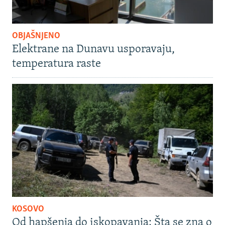
OBJAŠNJENO
Elektrane na Dunavu usporavaju,
temperatura raste
KOSOVO
Od hapšenja do iskopavanja: Šta se zna o