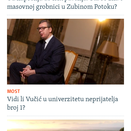
masovnoj grobnici u Zubinom Potoku?
MOST
Vidi li Vučić u univerzitetu neprijatelja
broj 1?