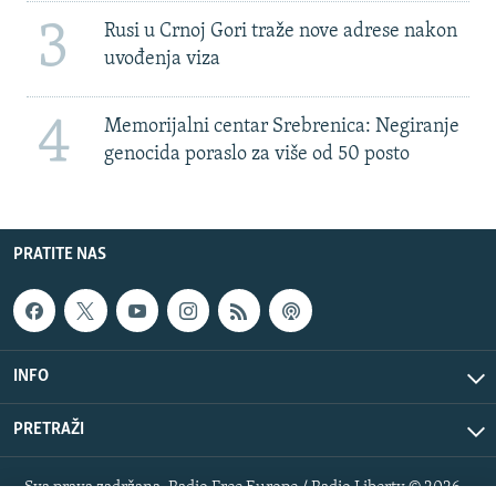
3
Rusi u Crnoj Gori traže nove adrese nakon
uvođenja viza
4
Memorijalni centar Srebrenica: Negiranje
genocida poraslo za više od 50 posto
PRATITE NAS
INFO
PRETRAŽI
Sva prava zadržana. Radio Free Europe / Radio Liberty © 2026