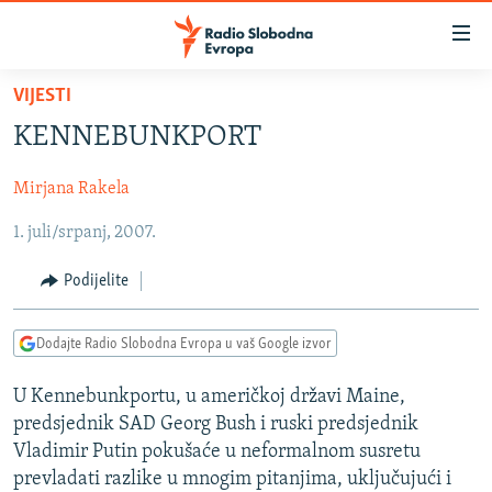
Dostupni
linkovi
Pređite
VIJESTI
na
VIJESTI
KENNEBUNKPORT
glavni
BOSNA I HERCEGOVINA
sadržaj
Mirjana Rakela
SRBIJA
Pređite
na
1. juli/srpanj, 2007.
KOSOVO
glavnu
CRNA GORA
navigaciju
Podijelite
Pređite
VIZUELNO
na
Dodajte Radio Slobodna Evropa u vaš Google izvor
PODCASTI
VIDEO
pretragu
RAT U UKRAJINI
FOTOGALERIJE
U Kennebunkportu, u američkoj državi Maine,
predsjednik SAD Georg Bush i ruski predsjednik
KINA NA BALKANU
INFOGRAFIKE
Vladimir Putin pokušaće u neformalnom susretu
RSE PRIČE IZ SVIJETA
prevladati razlike u mnogim pitanjima, uključujući i