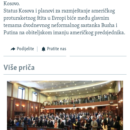
Kosovo.
ISPRIČAJ MI
Status Kosova i planovi za razmještanje američkog
DNEVNO@RSE
proturaketnog štita u Evropi biće među glavnim
temama dvodnevnog neformalnog sastanka Busha i
SPECIJALI RSE
Putina na obiteljskom imanju američkog predsjednika.
VIŠE OD NASLOVA
PRATITE NAS
GENOCID U SREBRENICI
Podijelite
Pratite nas
POPLAVE I KLIZIŠTA U BIH 2024.
Više priča
TV LIBERTY
Sve RFE/RL stranice
POST SCRIPTUM
MOJA EVROPA
TRI DECENIJE OD RATA U BIH
SVE KARTE DEJTONA
NASTANAK I RASPAD JUGOSLAVIJE