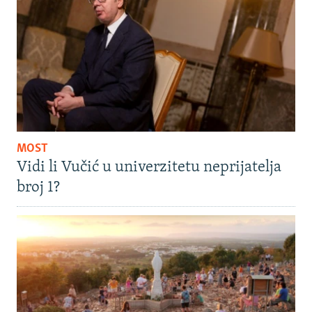
MOST
Vidi li Vučić u univerzitetu neprijatelja
broj 1?