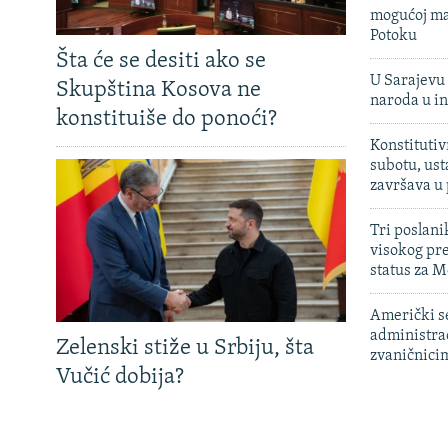
mogućoj ma
Potoku
Šta će se desiti ako se
U Sarajevu 
Skupština Kosova ne
naroda u in
konstituiše do ponoći?
Konstitutiv
subotu, ust
završava u
Tri poslani
visokog pr
status za M
Američki s
administra
Zelenski stiže u Srbiju, šta
zvaničnici
Vučić dobija?