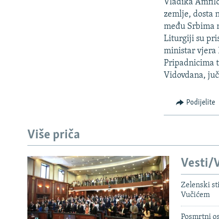
ISPRIČAJ MI
Vladika Amfilo
zemlje, dosta n
DNEVNO@RSE
među Srbima n
SPECIJALI RSE
Liturgiji su pr
ministar vjer
VIŠE OD NASLOVA
Pripadnicima t
GENOCID U SREBRENICI
Vidovdana, ju
POPLAVE I KLIZIŠTA U BIH 2024.
Podijelite
TV LIBERTY
POST SCRIPTUM
Više priča
MOJA EVROPA
TRI DECENIJE OD RATA U BIH
Vesti/V
SVE KARTE DEJTONA
Zelenski st
Vučićem
NASTANAK I RASPAD JUGOSLAVIJE
Posmrtni os