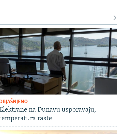
OBJAŠNJENO
Elektrane na Dunavu usporavaju,
temperatura raste