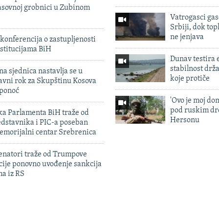
sovnoj grobnici u Zubinom
Vatrogasci gas
Srbiji, dok topl
ne jenjava
konferencija o zastupljenosti
stitucijama BiH
Dunav testira
stabilnost drž
na sjednica nastavlja se u
koje protiče
avni rok za Skupštinu Kosova
 ponoć
'Ovo je moj dom
pod ruskim dr
ka Parlamenta BiH traže od
Hersonu
edstavnika i PIC-a poseban
emorijalni centar Srebrenica
enatori traže od Trumpove
cije ponovno uvođenje sankcija
ma iz RS