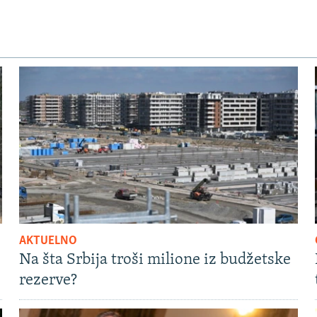
AKTUELNO
Na šta Srbija troši milione iz budžetske
rezerve?