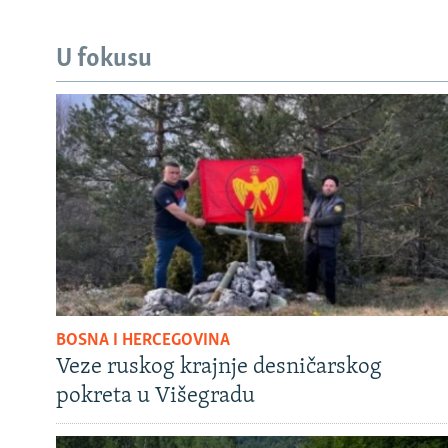
U fokusu
BOSNA I HERCEGOVINA
Veze ruskog krajnje desničarskog
pokreta u Višegradu