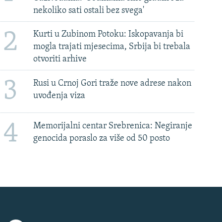
nekoliko sati ostali bez svega'
2
Kurti u Zubinom Potoku: Iskopavanja bi
mogla trajati mjesecima, Srbija bi trebala
otvoriti arhive
3
Rusi u Crnoj Gori traže nove adrese nakon
uvođenja viza
4
Memorijalni centar Srebrenica: Negiranje
genocida poraslo za više od 50 posto