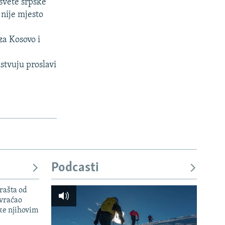
svete srpske
 nije mjesto
za Kosovo i
stvuju proslavi
Podcasti
rašta od
 vraćao
ke njihovim