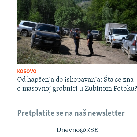
KOSOVO
Od hapšenja do iskopavanja: Šta se zna
o masovnoj grobnici u Zubinom Potoku
Pretplatite se na naš newsletter
Dnevno@RSE