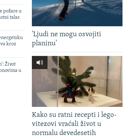
e požare u
otni talas
'Ljudi ne mogu osvojiti
 energetsku
planinu'
ava kroz
': Život
onovima u
Kako su ratni recepti i lego-
vitezovi vraćali život u
normalu devedesetih