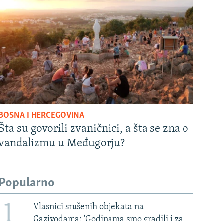
BOSNA I HERCEGOVINA
Šta su govorili zvaničnici, a šta se zna o
vandalizmu u Međugorju?
Popularno
1
Vlasnici srušenih objekata na
Gazivodama: 'Godinama smo gradili i za