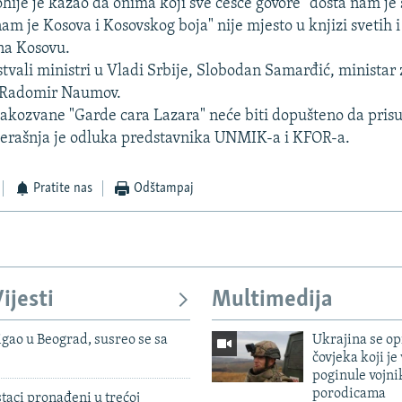
hije je kazao da onima koji sve češće govore "dosta nam je 
am je Kosova i Kosovskog boja" nije mjesto u knjizi svetih i
a Kosovu.
istvali ministri u Vladi Srbije, Slobodan Samarđić, ministar 
a Radomir Naumov.
akozvane "Garde cara Lazara" neće biti dopušteno da prisu
čerašnja je odluka predstavnika UNMIK-a i KFOR-a.
Pratite nas
Odštampaj
ijesti
Multimedija
igao u Beograd, susreo se sa
Ukrajina se op
čovjeka koji je
poginule vojni
porodicama
taci pronađeni u trećoj