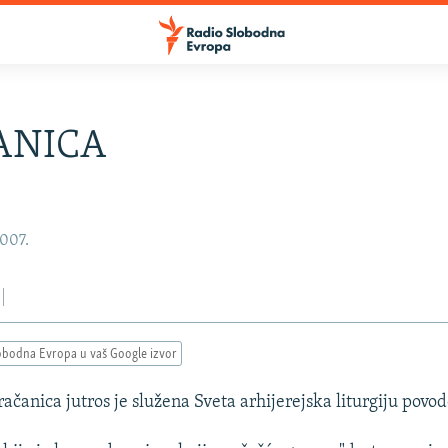
ANICA
2007.
obodna Evropa u vaš Google izvor
ačanica jutros je služena Sveta arhijerejska liturgiju pov