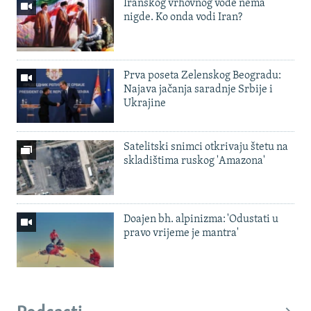
Iranskog vrhovnog vođe nema
nigde. Ko onda vodi Iran?
Prva poseta Zelenskog Beogradu:
Najava jačanja saradnje Srbije i
Ukrajine
Satelitski snimci otkrivaju štetu na
skladištima ruskog 'Amazona'
Doajen bh. alpinizma: 'Odustati u
pravo vrijeme je mantra'