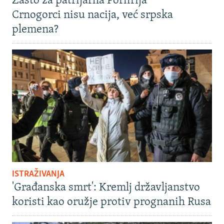
Zašto za patrijarha Porfirija
Crnogorci nisu nacija, već srpska
plemena?
ISTRAŽIVANJA
'Građanska smrt': Kremlj državljanstvo
koristi kao oružje protiv prognanih Rusa