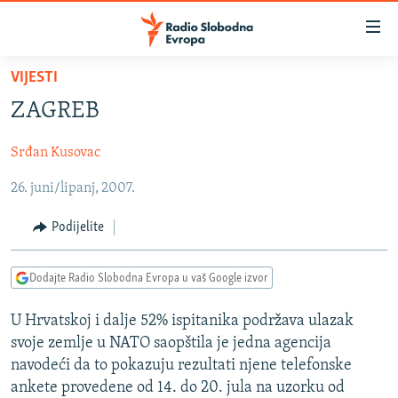
Dostupni
linkovi
Pređite
VIJESTI
na
VIJESTI
ZAGREB
glavni
BOSNA I HERCEGOVINA
sadržaj
Srđan Kusovac
SRBIJA
Pređite
na
26. juni/lipanj, 2007.
KOSOVO
glavnu
CRNA GORA
navigaciju
Podijelite
Pređite
VIZUELNO
na
Dodajte Radio Slobodna Evropa u vaš Google izvor
PODCASTI
VIDEO
pretragu
RAT U UKRAJINI
FOTOGALERIJE
U Hrvatskoj i dalje 52% ispitanika podržava ulazak
svoje zemlje u NATO saopštila je jedna agencija
KINA NA BALKANU
INFOGRAFIKE
navodeći da to pokazuju rezultati njene telefonske
RSE PRIČE IZ SVIJETA
ankete provedene od 14. do 20. jula na uzorku od