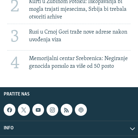
2
Kurti u Zubinom Potoku: Iskopavanja bi
mogla trajati mjesecima, Srbija bi trebala
otvoriti arhive
3
Rusi u Crnoj Gori traže nove adrese nakon
uvođenja viza
4
Memorijalni centar Srebrenica: Negiranje
genocida poraslo za više od 50 posto
PRATITE NAS
INFO