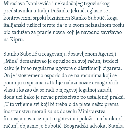
Miroslava Ivaniševića i nekadašnjeg trgovinskog
ISPRIČAJ MI
predstavnika u Italiji Dušanke Jeknić, oglasio se i
DNEVNO@RSE
kontroverzni srpski biznismen Stanko Subotić, koga
italijanski tužioci terete da je u ovom nelagalnom poslu
SPECIJALI RSE
bio zadužen za pranje novca koji je navodno završavao
VIŠE OD NASLOVA
na Kipru.
PRATITE NAS
GENOCID U SREBRENICI
Stanko Subotić u reagovanju dostavljenom Agenciji
POPLAVE I KLIZIŠTA U BIH 2024.
„Mina“ demantovao je optužbe za svoj račun, tvrdeći
TV LIBERTY
Sve RFE/RL stranice
kako je imao regularne ugovore o distribuciji cigareta.
On je istovremeno osporio da se na računima koji se
POST SCRIPTUM
pominju u spisima iz Italije nalazi novac crnogorskih
MOJA EVROPA
vlasti i kazao da se radi o njegovoj legalnoj zaradi,
dodajući kako je novac prebacivao po ustaljenoj praksi.
TRI DECENIJE OD RATA U BIH
„U to vrijeme svi koji bi trebalo da plate nešto prema
SVE KARTE DEJTONA
inostranstvu morali su uz dozvolu Ministarstva
finansija novac iznijeti u gotovini i položiti na bankarski
NASTANAK I RASPAD JUGOSLAVIJE
račun“, objasnio je Subotić. Beogradski advokat Stanka