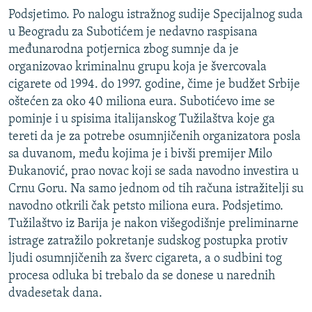
Podsjetimo. Po nalogu istražnog sudije Specijalnog suda
u Beogradu za Subotićem je nedavno raspisana
međunarodna potjernica zbog sumnje da je
organizovao kriminalnu grupu koja je švercovala
cigarete od 1994. do 1997. godine, čime je budžet Srbije
oštećen za oko 40 miliona eura. Subotićevo ime se
pominje i u spisima italijanskog Tužilaštva koje ga
tereti da je za potrebe osumnjičenih organizatora posla
sa duvanom, među kojima je i bivši premijer Milo
Đukanović, prao novac koji se sada navodno investira u
Crnu Goru. Na samo jednom od tih računa istražitelji su
navodno otkrili čak petsto miliona eura. Podsjetimo.
Tužilaštvo iz Barija je nakon višegodišnje preliminarne
istrage zatražilo pokretanje sudskog postupka protiv
ljudi osumnjičenih za šverc cigareta, a o sudbini tog
procesa odluka bi trebalo da se donese u narednih
dvadesetak dana.