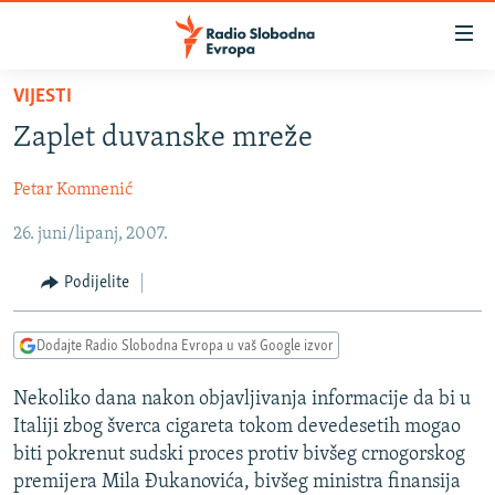
Dostupni
linkovi
Pređite
VIJESTI
na
VIJESTI
Zaplet duvanske mreže
glavni
BOSNA I HERCEGOVINA
sadržaj
Petar Komnenić
SRBIJA
Pređite
na
26. juni/lipanj, 2007.
KOSOVO
glavnu
CRNA GORA
navigaciju
Podijelite
Pređite
VIZUELNO
na
Dodajte Radio Slobodna Evropa u vaš Google izvor
PODCASTI
VIDEO
pretragu
RAT U UKRAJINI
FOTOGALERIJE
Nekoliko dana nakon objavljivanja informacije da bi u
Italiji zbog šverca cigareta tokom devedesetih mogao
KINA NA BALKANU
INFOGRAFIKE
biti pokrenut sudski proces protiv bivšeg crnogorskog
RSE PRIČE IZ SVIJETA
premijera Mila Đukanovića, bivšeg ministra finansija