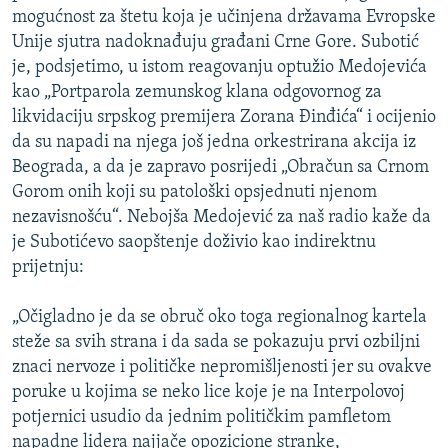
mogućnost za štetu koja je učinjena državama Evropske
Unije sjutra nadoknađuju građani Crne Gore. Subotić
je, podsjetimo, u istom reagovanju optužio Medojevića
kao „Portparola zemunskog klana odgovornog za
likvidaciju srpskog premijera Zorana Đinđića“ i ocijenio
da su napadi na njega još jedna orkestrirana akcija iz
Beograda, a da je zapravo posrijedi „Obračun sa Crnom
Gorom onih koji su patološki opsjednuti njenom
nezavisnošću“. Nebojša Medojević za naš radio kaže da
je Subotićevo saopštenje doživio kao indirektnu
prijetnju:
„Očigladno je da se obruč oko toga regionalnog kartela
steže sa svih strana i da sada se pokazuju prvi ozbiljni
znaci nervoze i političke nepromišljenosti jer su ovakve
poruke u kojima se neko lice koje je na Interpolovoj
potjernici usudio da jednim političkim pamfletom
napadne lidera najjače opozicione stranke,