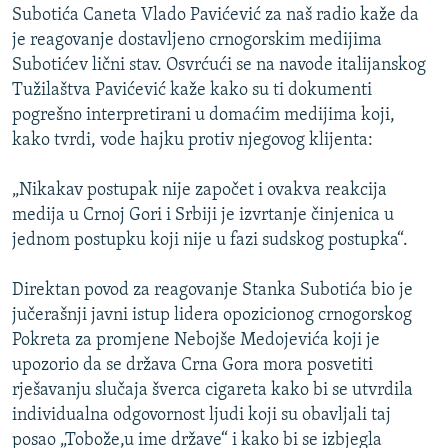
Subotića Caneta Vlado Pavićević za naš radio kaže da
je reagovanje dostavljeno crnogorskim medijima
Subotićev lični stav. Osvrćući se na navode italijanskog
Tužilaštva Pavićević kaže kako su ti dokumenti
pogrešno interpretirani u domaćim medijima koji,
kako tvrdi, vode hajku protiv njegovog klijenta:
„Nikakav postupak nije započet i ovakva reakcija
medija u Crnoj Gori i Srbiji je izvrtanje činjenica u
jednom postupku koji nije u fazi sudskog postupka“.
Direktan povod za reagovanje Stanka Subotića bio je
jučerašnji javni istup lidera opozicionog crnogorskog
Pokreta za promjene Nebojše Medojevića koji je
upozorio da se država Crna Gora mora posvetiti
rješavanju slučaja šverca cigareta kako bi se utvrdila
individualna odgovornost ljudi koji su obavljali taj
posao „Tobože,u ime države“ i kako bi se izbjegla