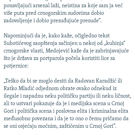
ponavljajući arsenal laži, neistina za koje sam ja već
više puta pred crnogorskim sudovima dobio
zadovoljenje i dobio presuđujuće presude“.
Napominjući da je, kako kaže, očigledno tekst
Subotićevog saopštenja sačinjen u nekoj od „kuhinja“
crnogorske vlasti, Medojević kaže da je zabrinjavajuće
što je država za portparola počela koristiti lice sa
potjernice:
„Teško da bi se moglo desiti da Radovan Karadžić ili
Ratko Mladić odjednom obrate ovako odnekud iz
ilegale i napadnu neku političku partiju ili neku ličnost,
ali to ustvari pokazuje da je i medijska scena u Crnoj
Gori i politička scena i poslovna elita i kriminalna elita
međusobno povezana i da je to ono o čemu pričamo da
se oni osjećaju moćnim, zaštićenim u Crnoj Gori“.