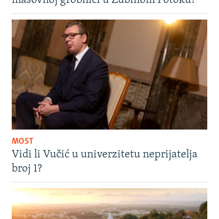
masovnoj grobnici u Zubinom Potoku?
MOST
Vidi li Vučić u univerzitetu neprijatelja
broj 1?