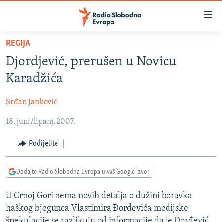
Dostupni
linkovi
Pređite
REGIJA
na
VIJESTI
Djordjević, prerušen u Novicu
glavni
BOSNA I HERCEGOVINA
sadržaj
Karadžića
SRBIJA
Pređite
na
Srđan Janković
KOSOVO
glavnu
18. juni/lipanj, 2007.
CRNA GORA
navigaciju
Pređite
VIZUELNO
Podijelite
na
PODCASTI
VIDEO
pretragu
Dodajte Radio Slobodna Evropa u vaš Google izvor
RAT U UKRAJINI
FOTOGALERIJE
KINA NA BALKANU
U Crnoj Gori nema novih detalja o dužini boravka
INFOGRAFIKE
haškog bjegunca Vlastimira Đorđevića medijske
RSE PRIČE IZ SVIJETA
špekulacije se razlikuju od informacije da je Đorđević