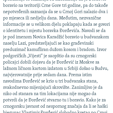
ISPRIČAJ MI
boravio na teritoriji Crne Gore tri godine, pa do takođe
nepotvrđenih saznanja da se u Crnoj Gori nalazio dva i
DNEVNO@RSE
po mjeseca ili nedjelju dana. Međutim, nezvanične
SPECIJALI RSE
informacije se u velikom djelu poklapaju kada se govori
o identitetu i mjestu boravka Đorđevića. Navodi se da
VIŠE OD NASLOVA
PRATITE NAS
je pod imenom Novica Karadžić boravio u budvanskom
GENOCID U SREBRENICI
naselju Lazi, predstavljajući se kao građevinski
preduzimač kamufliran dužom kosom i bradom. Izvor
POPLAVE I KLIZIŠTA U BIH 2024.
podgoričkih „Vijesti“ je saopštio da su crnogorski
TV LIBERTY
Sve RFE/RL stranice
policajci dobili dojavu da je Đorđević iz Moskve sa
lažnom ličnom kartom izdatom u Srbiji došao u Budvu,
POST SCRIPTUM
najvjerovatnije prije sedam dana. Prema istim
MOJA EVROPA
navodima Đorđević se krio u tri budvanska stana,
TRI DECENIJE OD RATA U BIH
svakodnevno mijenjajući skrovište. Zanimljivo je da
niko od stanara na tim lokacijama nije mogao da
SVE KARTE DEJTONA
potvrdi da je Đorđević stvarno tu i boravio. Kako je za
NASTANAK I RASPAD JUGOSLAVIJE
crnogorsku javnost od nespornog značaja da li se haški
bjegunac Vlastimir Đorđević slobodno kretao po Crnoj