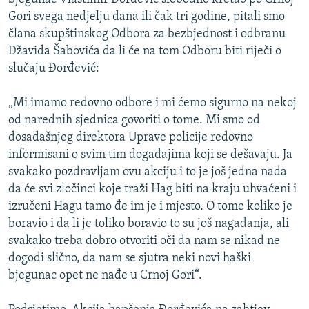
Gori svega nedjelju dana ili čak tri godine, pitali smo
člana skupštinskog Odbora za bezbjednost i odbranu
Džavida Šabovića da li će na tom Odboru biti riječi o
slučaju Đorđević:
„Mi imamo redovno odbore i mi ćemo sigurno na nekoj
od narednih sjednica govoriti o tome. Mi smo od
dosadašnjeg direktora Uprave policije redovno
informisani o svim tim događajima koji se dešavaju. Ja
svakako pozdravljam ovu akciju i to je još jedna nada
da će svi zločinci koje traži Hag biti na kraju uhvaćeni i
izručeni Hagu tamo đe im je i mjesto. O tome koliko je
boravio i da li je toliko boravio to su još nagađanja, ali
svakako treba dobro otvoriti oči da nam se nikad ne
dogodi slično, da nam se sjutra neki novi haški
bjegunac opet ne nađe u Crnoj Gori“.