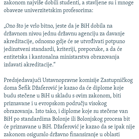
zakonom najviše dobili studenti, a stavljene su i mnoge
ISPRIČAJ MI
obaveze univerzitetskim profesorima:
DNEVNO@RSE
„Ono što je vrlo bitno, jeste da je BiH dobila na
SPECIJALI RSE
državnom nivou jednu državnu agenciju za davanje
VIŠE OD NASLOVA
akreditacije, odnosno gdje će se utvrđivati potpuno
PRATITE NAS
jedinstveni standardi, kriteriji, preporuke, a da će
GENOCID U SREBRENICI
entitetska i kantonalna ministarstva obrazovanja
POPLAVE I KLIZIŠTA U BIH 2024.
izdavati akreditacije.“
TV LIBERTY
Sve RFE/RL stranice
Predsjedavajući Ustavnopravne komisije Zastupničkog
POST SCRIPTUM
doma Šefik Džaferović je kazao da će diplome koje
MOJA EVROPA
budu stečene u BiH u skladu s ovim zakonom, biti
priznavane i u evropskom području visokog
TRI DECENIJE OD RATA U BIH
obrazovanja. Isto tako, i diplome koje su stečene van
SVE KARTE DEJTONA
BiH po standardima Bolonje ili Bolonjskog procesa bit
će priznavane u BiH. Džaferović je kazao da se ipak nije
NASTANAK I RASPAD JUGOSLAVIJE
zakonom osiguralo državno finansiranje u oblasti