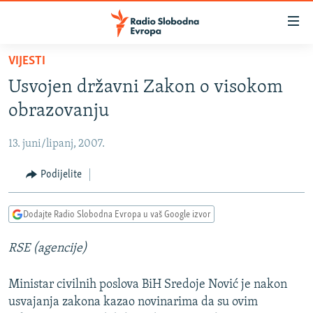
Dostupni
linkovi
Pređite
VIJESTI
na
VIJESTI
Usvojen državni Zakon o visokom
glavni
BOSNA I HERCEGOVINA
sadržaj
obrazovanju
SRBIJA
Pređite
na
13. juni/lipanj, 2007.
KOSOVO
glavnu
CRNA GORA
Podijelite
navigaciju
Pređite
VIZUELNO
na
Dodajte Radio Slobodna Evropa u vaš Google izvor
PODCASTI
VIDEO
pretragu
RSE (agencije)
RAT U UKRAJINI
FOTOGALERIJE
KINA NA BALKANU
INFOGRAFIKE
Ministar civilnih poslova BiH Sredoje Nović je nakon
RSE PRIČE IZ SVIJETA
usvajanja zakona kazao novinarima da su ovim