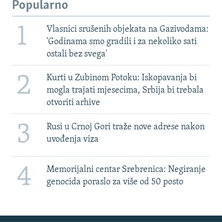
Popularno
1
Vlasnici srušenih objekata na Gazivodama:
'Godinama smo gradili i za nekoliko sati
ostali bez svega'
2
Kurti u Zubinom Potoku: Iskopavanja bi
mogla trajati mjesecima, Srbija bi trebala
otvoriti arhive
3
Rusi u Crnoj Gori traže nove adrese nakon
uvođenja viza
4
Memorijalni centar Srebrenica: Negiranje
genocida poraslo za više od 50 posto