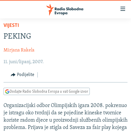
Dostupni
linkovi
Pređite
VIJESTI
na
VIJESTI
PEKING
glavni
BOSNA I HERCEGOVINA
sadržaj
Mirjana Rakela
SRBIJA
Pređite
na
11. juni/lipanj, 2007.
KOSOVO
glavnu
CRNA GORA
navigaciju
Podijelite
Pređite
VIZUELNO
na
Dodajte Radio Slobodna Evropa u vaš Google izvor
PODCASTI
VIDEO
pretragu
RAT U UKRAJINI
FOTOGALERIJE
Organizacijski odbor Olimpijskih igara 2008. pokrenuo
je istragu oko tvrdnji da se pojedine kineske tvornice
KINA NA BALKANU
INFOGRAFIKE
koriste radom djece u proizvodnji službenih olimpijskih
RSE PRIČE IZ SVIJETA
problema. Prijava je stigla od Saveza za fair play kojega