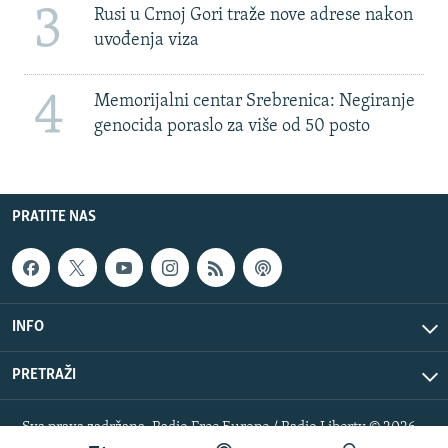
3
Rusi u Crnoj Gori traže nove adrese nakon
uvođenja viza
4
Memorijalni centar Srebrenica: Negiranje
genocida poraslo za više od 50 posto
PRATITE NAS
INFO
PRETRAŽI
Sva prava zadržana. Radio Free Europe / Radio Liberty © 2026
RFE/RL, Inc.