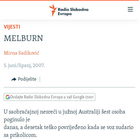
Dostupni
linkovi
Pređite
VIJESTI
na
VIJESTI
MELBURN
glavni
BOSNA I HERCEGOVINA
sadržaj
Mirna Sadiković
SRBIJA
Pređite
na
5. juni/lipanj, 2007.
KOSOVO
glavnu
CRNA GORA
navigaciju
Podijelite
Pređite
VIZUELNO
na
Dodajte Radio Slobodna Evropa u vaš Google izvor
PODCASTI
VIDEO
pretragu
RAT U UKRAJINI
FOTOGALERIJE
U saobraćajnoj nesreći u južnoj Australiji šest osoba
poginulo je
KINA NA BALKANU
INFOGRAFIKE
danas, a desetak teško povrijeđeno kada se voz sudario
RSE PRIČE IZ SVIJETA
sa prikolicom.