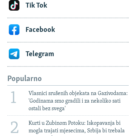
Tik Tok
Facebook
Telegram
Popularno
1
Vlasnici srušenih objekata na Gazivodama:
'Godinama smo gradili i za nekoliko sati
ostali bez svega'
2
Kurti u Zubinom Potoku: Iskopavanja bi
mogla trajati mjesecima, Srbija bi trebala