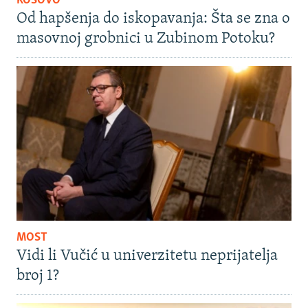
KOSOVO
Od hapšenja do iskopavanja: Šta se zna o
masovnoj grobnici u Zubinom Potoku?
MOST
Vidi li Vučić u univerzitetu neprijatelja
broj 1?