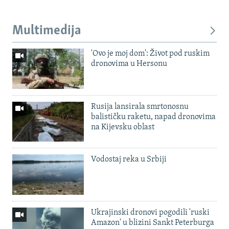
Multimedija
'Ovo je moj dom': Život pod ruskim
dronovima u Hersonu
Rusija lansirala smrtonosnu
balističku raketu, napad dronovima
na Kijevsku oblast
Vodostaj reka u Srbiji
Ukrajinski dronovi pogodili 'ruski
Amazon' u blizini Sankt Peterburga