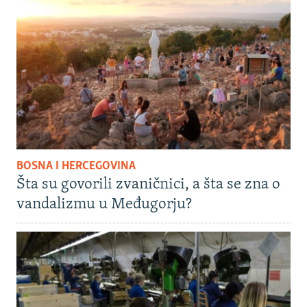
BOSNA I HERCEGOVINA
Šta su govorili zvaničnici, a šta se zna o
vandalizmu u Međugorju?