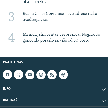
otvoriti arhive
3
Rusi u Crnoj Gori traže nove adrese nakon
uvođenja viza
4
Memorijalni centar Srebrenica: Negiranje
genocida poraslo za više od 50 posto
PRATITE NAS
INFO
PRETRAŽI