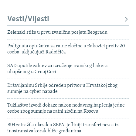
Vesti/Vijesti
Zelenski stiže u prvu zvaničnu posjetu Beogradu
Podignuta optužnica za ratne zločine u Đakovici protiv 20
osoba, uključujući Radoičića
SAD uputile zahtev za izručenje iranskog hakera
uhapšenog u Crnoj Gori
Državljaninu Srbije određen pritvor u Hrvatskoj zbog
sumnje na cyber napade
Tužilaštvo izvodi dokaze nakon nedavnog hapšenja jedne
osobe zbog sumnje na ratni zločin na Kosovu
BiH zatražila ulazak u SEPA: Jeftiniji transferi novca iz
inostranstva korak bliže građanima