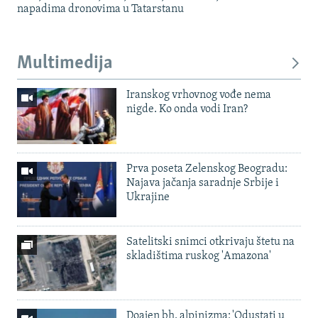
napadima dronovima u Tatarstanu
Multimedija
Iranskog vrhovnog vođe nema
nigde. Ko onda vodi Iran?
Prva poseta Zelenskog Beogradu:
Najava jačanja saradnje Srbije i
Ukrajine
Satelitski snimci otkrivaju štetu na
skladištima ruskog 'Amazona'
Doajen bh. alpinizma: 'Odustati u