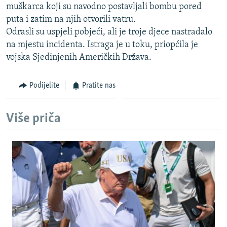
muškarca koji su navodno postavljali bombu pored
ISPRIČAJ MI
puta i zatim na njih otvorili vatru.
DNEVNO@RSE
Odrasli su uspjeli pobjeći, ali je troje djece nastradalo
na mjestu incidenta. Istraga je u toku, priopćila je
SPECIJALI RSE
vojska Sjedinjenih Američkih Država.
VIŠE OD NASLOVA
PRATITE NAS
GENOCID U SREBRENICI
Podijelite
Pratite nas
POPLAVE I KLIZIŠTA U BIH 2024.
Više priča
TV LIBERTY
Sve RFE/RL stranice
POST SCRIPTUM
MOJA EVROPA
TRI DECENIJE OD RATA U BIH
SVE KARTE DEJTONA
NASTANAK I RASPAD JUGOSLAVIJE