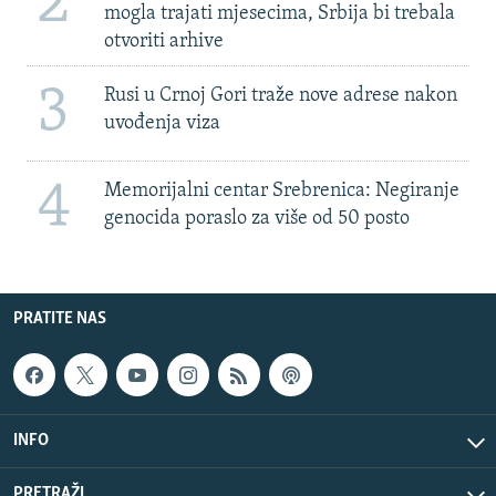
2
mogla trajati mjesecima, Srbija bi trebala
otvoriti arhive
3
Rusi u Crnoj Gori traže nove adrese nakon
uvođenja viza
4
Memorijalni centar Srebrenica: Negiranje
genocida poraslo za više od 50 posto
PRATITE NAS
INFO
PRETRAŽI