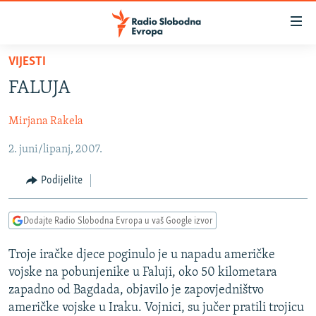
Dostupni
linkovi
Pređite
VIJESTI
na
VIJESTI
FALUJA
glavni
BOSNA I HERCEGOVINA
sadržaj
Mirjana Rakela
SRBIJA
Pređite
na
2. juni/lipanj, 2007.
KOSOVO
glavnu
CRNA GORA
navigaciju
Podijelite
Pređite
VIZUELNO
na
Dodajte Radio Slobodna Evropa u vaš Google izvor
PODCASTI
VIDEO
pretragu
RAT U UKRAJINI
FOTOGALERIJE
Troje iračke djece poginulo je u napadu američke
vojske na pobunjenike u Faluji, oko 50 kilometara
KINA NA BALKANU
INFOGRAFIKE
zapadno od Bagdada, objavilo je zapovjedništvo
RSE PRIČE IZ SVIJETA
američke vojske u Iraku. Vojnici, su jučer pratili trojicu