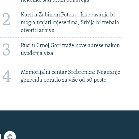
nekoliko sati ostali bez svega'
2
Kurti u Zubinom Potoku: Iskopavanja bi
mogla trajati mjesecima, Srbija bi trebala
otvoriti arhive
3
Rusi u Crnoj Gori traže nove adrese nakon
uvođenja viza
4
Memorijalni centar Srebrenica: Negiranje
genocida poraslo za više od 50 posto