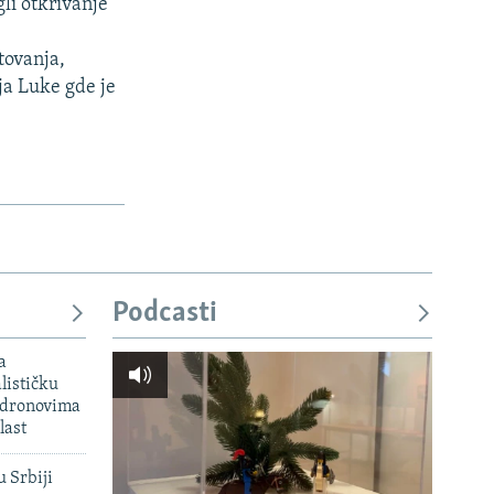
gli otkrivanje
tovanja,
ja Luke gde je
Podcasti
a
lističku
 dronovima
last
u Srbiji