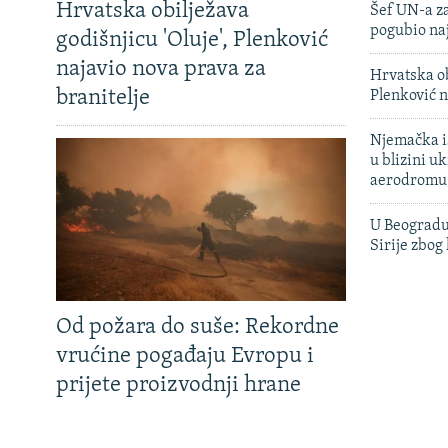
Hrvatska obilježava
Šef UN-a za
pogubio na
godišnjicu 'Oluje', Plenković
najavio nova prava za
Hrvatska ob
branitelje
Plenković n
Njemačka is
u blizini u
aerodromu
U Beogradu
Sirije zbog
Od požara do suše: Rekordne
vrućine pogađaju Evropu i
prijete proizvodnji hrane