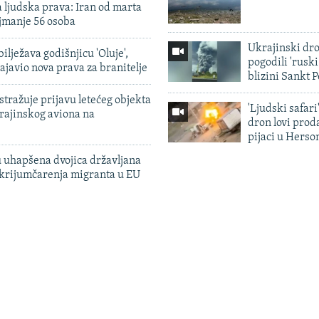
 ljudska prava: Iran od marta
jmanje 56 osoba
Ukrajinski dr
ilježava godišnjicu 'Oluje',
pogodili 'rusk
ajavio nova prava za branitelje
blizini Sankt 
tražuje prijavu letećeg objekta
'Ljudski safari
krajinskog aviona na
dron lovi prod
pijaci u Herso
 uhapšena dvojica državljana
 krijumčarenja migranta u EU