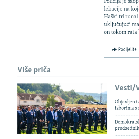
ISPRIČAJ MI
Policija je sao
lokacije na ko
DNEVNO@RSE
Haški tribunal 
SPECIJALI RSE
uključujući ma
on tokom rata b
VIŠE OD NASLOVA
GENOCID U SREBRENICI
Podijelite
POPLAVE I KLIZIŠTA U BIH 2024.
TV LIBERTY
Više priča
POST SCRIPTUM
Vesti/V
MOJA EVROPA
TRI DECENIJE OD RATA U BIH
Objavljen i
izborima s
SVE KARTE DEJTONA
Demokratski
NASTANAK I RASPAD JUGOSLAVIJE
predsedni