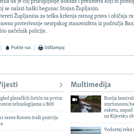
pštila da je cilj prikupljanje dokaza i predmeta koji bi pomo
joj se nalazi haški begunac Stojan Župljanin.
tereti Župljanina za teška kršenja ratnog prava i običaja ra
sovno proterivanje nesrpskog stanovništva iz područja Ban
io načelnik policije.
Pratite nas
Odštampaj
ijesti
Multimedija
zgled glasačkih listića na prvim
Rusija lansiral
 novim tehnologijama u BiH
smrtonosnu ba
raketu, napad
na Kijevsku ob
 savez Kosova traži poziciju
ka
Vodostaj reka 