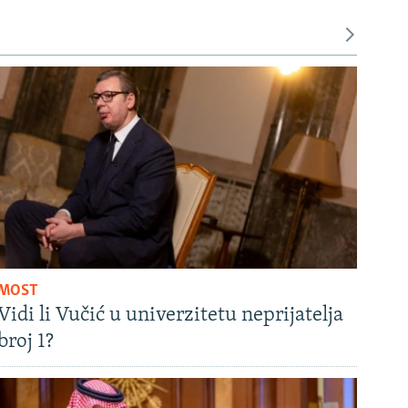
MOST
Vidi li Vučić u univerzitetu neprijatelja
broj 1?