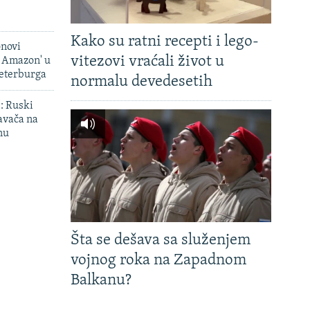
Kako su ratni recepti i lego-
onovi
vitezovi vraćali život u
i Amazon' u
Peterburga
normalu devedesetih
': Ruski
avača na
nu
Šta se dešava sa služenjem
vojnog roka na Zapadnom
Balkanu?