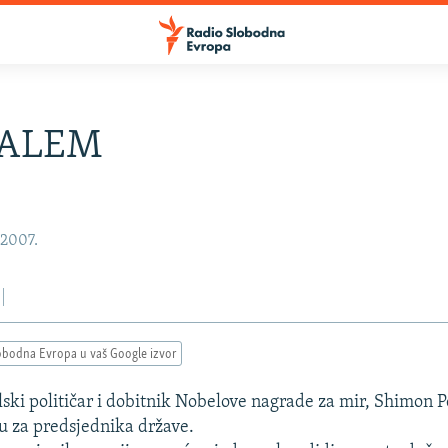
SALEM
 2007.
obodna Evropa u vaš Google izvor
lski političar i dobitnik Nobelove nagrade za mir, Shimon Pe
ku za predsjednika države.