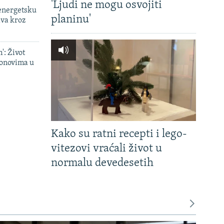
'Ljudi ne mogu osvojiti
 energetsku
planinu'
ava kroz
': Život
onovima u
Kako su ratni recepti i lego-
vitezovi vraćali život u
normalu devedesetih