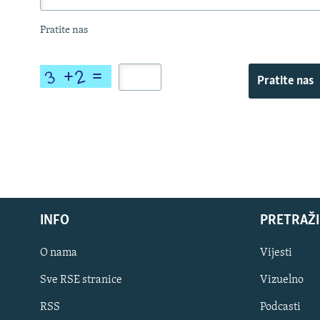
Pratite nas
Pratite nas
INFO
PRETRAŽI
O nama
Vijesti
Sve RSE stranice
Vizuelno
PRATITE NAS
RSS
Podcasti