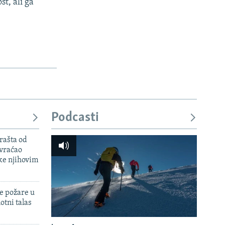
t, ali ga
Podcasti
rašta od
 vraćao
ke njihovim
e požare u
otni talas