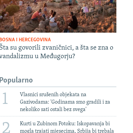
BOSNA I HERCEGOVINA
Šta su govorili zvaničnici, a šta se zna o
vandalizmu u Međugorju?
Popularno
1
Vlasnici srušenih objekata na
Gazivodama: 'Godinama smo gradili i za
nekoliko sati ostali bez svega'
2
Kurti u Zubinom Potoku: Iskopavanja bi
mogla trajati mjesecima, Srbija bi trebala