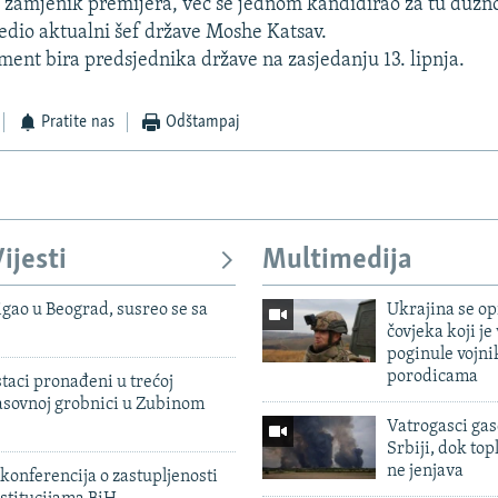
i zamjenik premijera, već se jednom kandidirao za tu dužnos
edio aktualni šef države Moshe Katsav.
ament bira predsjednika države na zasjedanju 13. lipnja.
Pratite nas
Odštampaj
ijesti
Multimedija
igao u Beograd, susreo se sa
Ukrajina se op
čovjeka koji je
poginule vojni
porodicama
taci pronađeni u trećoj
sovnoj grobnici u Zubinom
Vatrogasci gas
Srbiji, dok topl
ne jenjava
konferencija o zastupljenosti