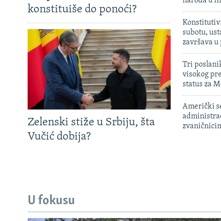
naroda u in
konstituiše do ponoći?
Konstitutiv
subotu, ust
završava u
Tri poslani
visokog pr
status za M
Američki s
administra
Zelenski stiže u Srbiju, šta
zvaničnici
Vučić dobija?
U fokusu