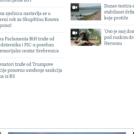
stitucijama BiH
Dunav testira
stabilnost drž
na sjednica nastavlja se u
koje protiče
avni rok za Skupštinu Kosova
 ponoć
'Ovo je moj dom
pod ruskim dr
ka Parlamenta BiH traže od
Hersonu
edstavnika i PIC-a poseban
emorijalni centar Srebrenica
enatori traže od Trumpove
cije ponovno uvođenje sankcija
ma iz RS