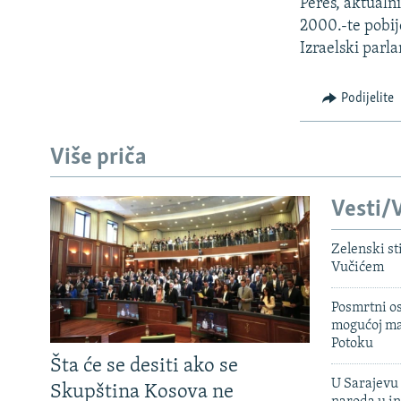
ISPRIČAJ MI
Peres, aktualn
2000.-te pobij
DNEVNO@RSE
Izraelski parl
SPECIJALI RSE
Podijelite
VIŠE OD NASLOVA
GENOCID U SREBRENICI
Više priča
POPLAVE I KLIZIŠTA U BIH 2024.
TV LIBERTY
Vesti/V
POST SCRIPTUM
Zelenski st
MOJA EVROPA
Vučićem
TRI DECENIJE OD RATA U BIH
Posmrtni os
SVE KARTE DEJTONA
mogućoj ma
Potoku
NASTANAK I RASPAD JUGOSLAVIJE
Šta će se desiti ako se
U Sarajevu 
Skupština Kosova ne