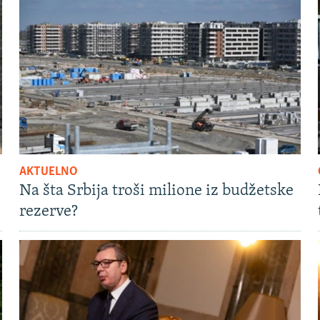
AKTUELNO
Na šta Srbija troši milione iz budžetske
rezerve?